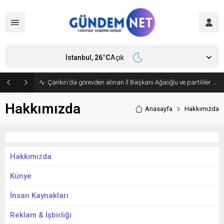
İstanbul,
26
°C
Açık
Çankırı’da görevden alınan İl Başkanı Ağaoğlu ve partililer CHP’den istifa edip, Yeni Parti’ye geçti
Hakkımızda
Anasayfa
Hakkımızda
Hakkımızda
Künye
İnsan Kaynakları
Reklam & İşbirliği