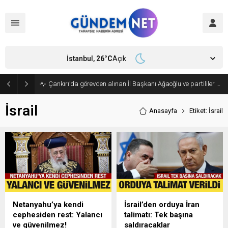
İstanbul,
26
°C
Açık
Çankırı’da görevden alınan İl Başkanı Ağaoğlu ve partililer CHP’den istifa edip, Yeni Parti’ye geçti
İsrail
Anasayfa
Etiket: İsrail
Netanyahu’ya kendi
İsrail’den orduya İran
cephesiden rest: Yalancı
talimatı: Tek başına
ve güvenilmez!
saldıracaklar