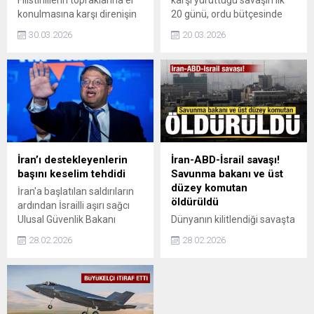
Filistinlilerin topraklarına el
karşı yürüttüğü savaşın ilk
konulmasına karşı direnişin
20 günü, ordu bütçesinde
simgesi olan Toprak Günü
yaklaşık 6,4 milyar dolarlık
30.03.2026
20.03.2026
50’nci yılında anılıyor.
harcama oluşturdu.
1976’da başlayan süreçte
İsrail’in yerleşim faaliyetleri,
günümüzde de Filistinliler
üzerindeki baskıyı
sürdürüyor.
İran’ı destekleyenlerin
İran-ABD-İsrail savaşı!
başını keselim tehdidi
Savunma bakanı ve üst
düzey komutan
İran'a başlatılan saldırıların
öldürüldü
ardından İsrailli aşırı sağcı
Ulusal Güvenlik Bakanı
Dünyanın kilitlendiği savaşta
Itamar Ben-Gvir, ülkede
son dakika gelişmesi
28.02.2026
28.02.2026
açıkça İran'ı destekleyenleri
yaşandı. ABD ve İsrail'in
"başını kesmekle" tehdit etti.
İran'a ortak saldırısında İran
Savunma Bakanı ile Devrim
Muhafızları Komutanı'nın
öldürüldüğü belirtildi.