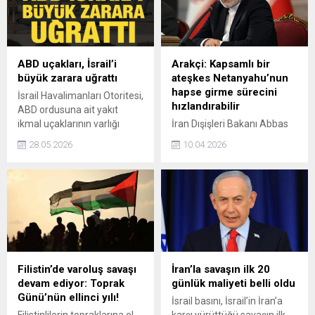
yeniden gözden geçirmeye
çağırıyoruz." ifadesini
kullandı.
ABD uçakları, İsrail’i
Arakçi: Kapsamlı bir
büyük zarara uğrattı
ateşkes Netanyahu’nun
hapse girme sürecini
İsrail Havalimanları Otoritesi,
hızlandırabilir
ABD ordusuna ait yakıt
ikmal uçaklarının varlığı
İran Dışişleri Bakanı Abbas
nedeniyle Ben Gurion
Arakçi, İsrail Başbakanı
28.05.2026
10.04.2026
Havalimanı'nın kapasitesinin
Binyamin Netanyahu'nun
yalnızca üçte birinin
yolsuzluk davasında
kullanılabildiğini ve son iki
yargılanmasına pazar günü
ayda 248 milyon dolar zarar
tekrar başlanacağına
ettiğini açıkladı.
belirterek, “Kapsamlı bir
ateşkes onun hapse girme
sürecini hızlandırabilir” dedi.
Filistin’de varoluş savaşı
İran’la savaşın ilk 20
devam ediyor: Toprak
günlük maliyeti belli oldu
Günü’nün ellinci yılı!
İsrail basını, İsrail’in İran’a