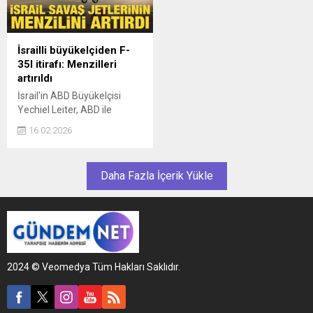
İsrailli büyükelçiden F-
35I itirafı: Menzilleri
artırıldı
İsrail'in ABD Büyükelçisi
Yechiel Leiter, ABD ile
nükleer müzakereler
16.02.2026
sürdüren İran'la gerilim
sürerken ellerindeki F-35I
savaş jetlerinin uçuş
Daha Fazla İçerik Yükle
menzilini ek yakıt tanklarıyla
artırdıklarını belirtti.
2024 © Veomedya Tüm Hakları Saklıdır.