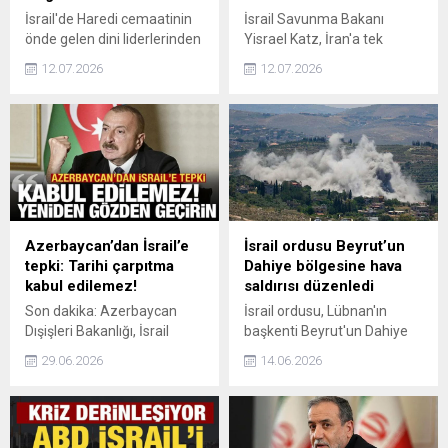
İsrail'de Haredi cemaatinin
İsrail Savunma Bakanı
önde gelen dini liderlerinden
Yisrael Katz, İran'a tek
Yitzhak Yosef, Başbakan
başına yeni saldırılar
12.07.2026
12.07.2026
Binyamin Netanyahu'yu
düzenlemek için İsrail
verdiği sözleri tutmamakla
ordusuna hazırlık yapması
suçlayarak "güvenilmez bir
talimatını verdiklerini
yalancı" ifadelerini kullandı.
açıkladı.
Azerbaycan’dan İsrail’e
İsrail ordusu Beyrut’un
tepki: Tarihi çarpıtma
Dahiye bölgesine hava
kabul edilemez!
saldırısı düzenledi
Son dakika: Azerbaycan
İsrail ordusu, Lübnan'ın
Dışişleri Bakanlığı, İsrail
başkenti Beyrut'un Dahiye
hükümetinin Ermenilerin
bölgesine hava saldırısı
29.06.2026
14.06.2026
1915 olaylarıyla ilgili
gerçekleştirdi.
iddialarına yönelik aldığı
karara ilişkin, "İsrail
hükümetini aldığı bu kararı