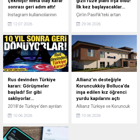
çekmişti! Meta olay karar
gizli füze planı ifşa oldu!
sonrası geri adım attı!
İlk kez başlayacaklar…
Instagram kullanıcılarının
Çin'in Pasifik'teki artan
rızası olmadan yapay zeka
askeri gücüne karşı
12.07.2026
29.06.2026
sistemine dahil edilmesine
harekete geçen ABD, savaş
yönelik tepkiler sonuç verdi.
uçaklarını tehlikeye
Meta, eleştirilerin
atmadan düşman
odağındaki Muse Image
hedeflerini imha edebilecek
modelinin Instagram
yeni nesil füzeler arıyor. Yeni
üzerindeki kullanımını
füzelerin menzilinin bin
durdurma kararı aldı.
deniz milini aşması
planlanıyor.
Rus devinden Türkiye
Allianz’ın desteğiyle
kararı: Görüşmeler
Koruncukköy Bolluca’da
başladı! Sır gibi
inşa edilen kız öğrenci
saklıyorlar…
yurdu kapılarını açtı
2018'de Türkiye'den ayrılan
Allianz Türkiye ve Koruncuk
Rusya'nın en büyük bankası
Vakfı iş birliğiyle 6 Şubat
10.06.2026
10.06.2026
Sber, yapay zeka ve
depremlerinin ardından kız
teknoloji ürünleriyle pazara
çocuklarına kalıcı bir yuva
dönmeye hazırlanıyor. Üst
sağlamak amacıyla hayata
yönetici Vedyakhin, talep
geçirilen “Bir Kız Gelecek”