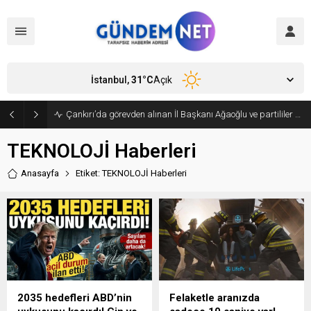
İstanbul,
31
°C
Açık
Çankırı’da görevden alınan İl Başkanı Ağaoğlu ve partililer CHP’den istifa edip, Yeni Parti’ye geçti
TEKNOLOJİ Haberleri
Anasayfa
Etiket: TEKNOLOJİ Haberleri
2035 hedefleri ABD’nin
Felaketle aranızda