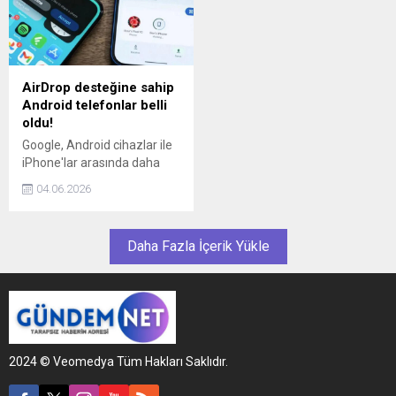
gelirse egemen yapay zeka
programı kapsamında
modeli GigaChat'i
yapımı tamamlanan yeni
paylaşmaya hazır olduklarını
yurt binası kapılarını açtı.
açıkladı.
AirDrop desteğine sahip
Android telefonlar belli
oldu!
Google, Android cihazlar ile
iPhone'lar arasında daha
kolay dosya paylaşımının
04.06.2026
önünü açacak yeni özelliğin
kapsamını genişletti.
Güncellenen listeyle birlikte
Daha Fazla İçerik Yükle
çok sayıda Android model,
AirDrop benzeri dosya
aktarım desteğine kavuştu.
2024 © Veomedya Tüm Hakları Saklıdır.