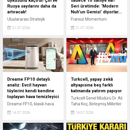
uykusunu kaçırdı! Çin ve
sadece 10 saniye var!
Rusya sayılarını daha da
Seri üretimde: ‘Modern
artıracak!
Nuh’un Gemisi’ diyorlar…
Uluslararası Stratejik
Fransız Momentum
Araştırmalar Enstitüsünün
Technologies, afet ve
21.07.2026
21.07.2026
raporuna göre, ABD
saldırılara karşı taşınabilir
istihbaratı Çin'in 2035 yılına
koruma kapsülü 'Lifepod'
kadar 4 bin, Rusya'nın ise bin
serisini tanıttı. 10 saniyede
hipersonik füzeye
mühürlenen modüler
ulaşmasını bekliyor. Ortaya
sığınaklar, dış dünyadan
çıkan öngörü Pentagon'un
bağımsız 72 saate kadar
silah alım stratejisini
hayatta kalma imkanı
hızlandırdı.
sunuyor.
Dreame FP10 detaylı
Turkcell, yapay zekâ
analiz: Evcil hayvan
altyapısına beş farklı
tüylerini kendi kendine
katmanda yatırım yapıyor
toplayan hava temizleyici
Turkcell Genel Müdürü Dr. Ali
Dreame FP10, klasik hava
Taha Koç, Birleşmiş Milletler
temizleyicilerden farklı
bünyesindeki Uluslararası
14.07.2026
14.07.2026
olarak döner fırça ve rulolu
Telekomünikasyon Birliği’nin
filtre sistemiyle havadaki
(ITU) düzenlediği İyilik İçin
evcil hayvan tüylerini aktif
Yapay Zekâ Zirvesi’ne