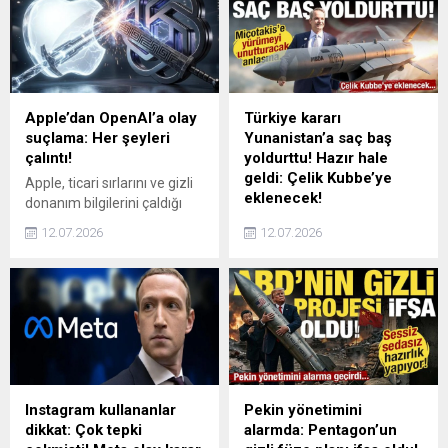
biçimde toplamayı
katıldı. İki ayrı oturumda
hedefliyor. Altı katmanlı
konuşma yapan Koç,
filtreleme, koku giderme,
sektörel dönüşüme ilişkin
akıllı sensörler ve uygulama
mesajlar verirken, Turkcell’in
desteği sunan cihazın en
yapay zekâ odaklı altyapı
dikkat çekici özelliği ise ana
yatırımları hakkında önemli
Apple’dan OpenAI’a olay
Türkiye kararı
filtrenin kendi kendini
açıklamalarda bulundu.
suçlama: Her şeyleri
Yunanistan’a saç baş
temizleyebilmesi.
çalıntı!
yoldurttu! Hazır hale
geldi: Çelik Kubbe’ye
Apple, ticari sırlarını ve gizli
eklenecek!
donanım bilgilerini çaldığı
gerekçesiyle OpenAI ve iki
Yunan basını, Fransa’nın ikili
12.07.2026
12.07.2026
eski çalışanına dava açtı.
anlaşmaya rağmen
Apple, OpenAI'ın donanım
Türkiye'ye SAMP/T, Meteor
stratejisinin çalıntı olduğunu
füzesi ve Eurofighter satışı
belirterek faaliyetin
için yeşil ışık yakarak Atina’yı
durdurulmasını ve tazminat
arkadan bıçakladığını,
talep ediyor.
görüşmelerin olumlu
sürdüğü ve sistemlerin Çelik
Kubbe’ye ekleneceği belirtti.
Instagram kullananlar
Pekin yönetimini
dikkat: Çok tepki
alarmda: Pentagon’un