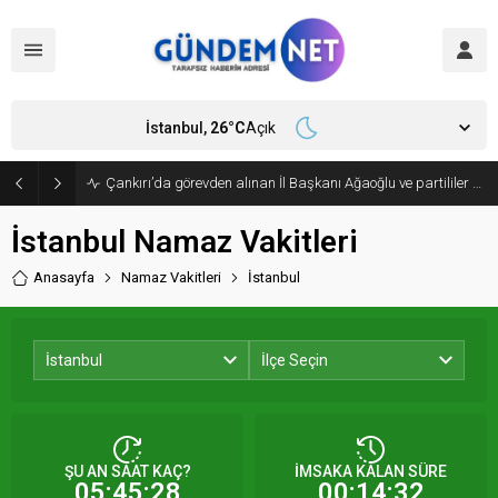
İstanbul,
26
°C
Açık
Çankırı’da görevden alınan İl Başkanı Ağaoğlu ve partililer CHP’den istifa edip, Yeni Parti’ye geçti
İstanbul Namaz Vakitleri
Anasayfa
Namaz Vakitleri
İstanbul
İstanbul
İlçe Seçin
ŞU AN SAAT KAÇ?
İMSAKA KALAN SÜRE
05:45:28
00:14:32