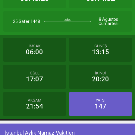
8 Ağustos
25 Safer 1448
Cumartesi
İMSAK
GÜNEŞ
06:00
13:15
ÖĞLE
İKİNDİ
17:07
20:20
AKŞAM
YATSI
21:54
147
İstanbul Aylık Namaz Vakitleri