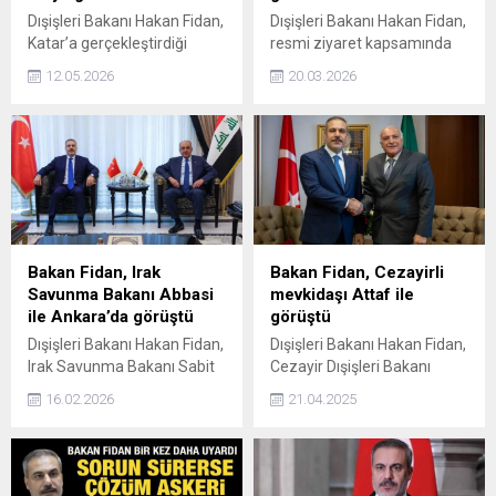
Dışişleri Bakanı Hakan Fidan,
Dışişleri Bakanı Hakan Fidan,
Katar’a gerçekleştirdiği
resmi ziyaret kapsamında
resmi ziyarette Katar
geldiği Katar’da Katar Emiri
12.05.2026
20.03.2026
Başbakan Yardımcısı ve
Şeyh Tamim bin Hamad Al
Savunma Bakanı Şeyh Saud
Thani tarafından kabul
Bin Abdurrahman Bin Hasan
edildi.
Bin Ali Al Thani ile bir araya
geldi.
Bakan Fidan, Irak
Bakan Fidan, Cezayirli
Savunma Bakanı Abbasi
mevkidaşı Attaf ile
ile Ankara’da görüştü
görüştü
Dışişleri Bakanı Hakan Fidan,
Dışişleri Bakanı Hakan Fidan,
Irak Savunma Bakanı Sabit
Cezayir Dışişleri Bakanı
Abbasi ile Ankara'da bir
Ahmed Attaf ile bir araya
16.02.2026
21.04.2025
araya geldi.
geldi.