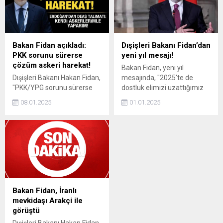
Bakan Fidan açıkladı:
Dışişleri Bakanı Fidan’dan
PKK sorunu sürerse
yeni yıl mesajı!
çözüm askeri harekat!
Bakan Fidan, yeni yıl
Dışişleri Bakanı Hakan Fidan,
mesajında, "2025'te de
"PKK/YPG sorunu sürerse
dostluk elimizi uzattığımız
çözüm askeri harekat.
her coğrafyada kalıcı
08.01.2025
01.01.2025
Cumhurbaşkanımız, DEAŞ
işbirlikleri inşa etmeye,
içinde 'Başka kimse kontrol
küresel sorunlara çözüm
altında tutamayacaksa ben
üreten diplomasi
kendi askerimle bunu
anlayışımızı daha da
kontrol altında tutarım'
güçlendirmeye kararlıyız."
talimatını verdi" dedi.
ifadelerini kullandı.
Bakan Fidan, İranlı
mevkidaşı Arakçi ile
görüştü