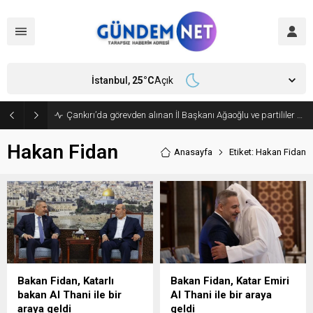
İstanbul,
25
°C
Açık
Çankırı’da görevden alınan İl Başkanı Ağaoğlu ve partililer CHP’den istifa edip, Yeni Parti’ye geçti
Hakan Fidan
Anasayfa
Etiket: Hakan Fidan
Bakan Fidan, Katarlı
Bakan Fidan, Katar Emiri
bakan Al Thani ile bir
Al Thani ile bir araya
araya geldi
geldi