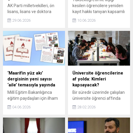
AK Parti milletvekilleri, ön
kesilen öğrencilere yeniden
lisans, lisans ve doktora
kayıt hakkı tanıyan kapsamlı
öğrencileri ile kayıt yaptırma
bir yasa teklifi hazırlanıyor.
29.06.2026
10.06.2026
hakkı kazanıp kayıt
yaptırmayanların yeniden
öğrenciliğe dönmelerine
ilişkin kanun teklifini TBMM
Başkanlığına sunacak.
‘Maarifin yüz akı’
Üniversite öğrencilerine
dergisinin yeni sayısı
af yolda: Kimleri
‘aile’ temasıyla yayında
kapsayacak?
Millî Eğitim Bakanlığınca
Bir süredir üzerinde çalışılan
eğitim paydaşları için ilham
üniversite öğrenci affında
kaynağı olması amacıyla
taslak metin ortaya çıktı.
04.06.2026
28.02.2026
hazırlanan Maarifin Yüz Akı
Öğrencilere başarısız
dergisinin dördüncü sayısı,
oldukları dersler için iki ek
Millî Aile Haftası’nda “aile”
sınav hakkı verilmesi
temasıyla yayımlandı.
gündemde.