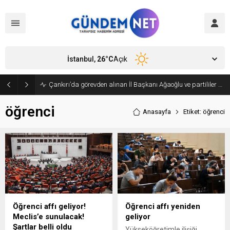
İstanbul,
26
°C
Açık
Çankırı’da görevden alınan İl Başkanı Ağaoğlu ve partililer CHP’den istifa edip, Yeni Parti’ye geçti
öğrenci
Anasayfa
Etiket: öğrenci
Öğrenci affı geliyor!
Öğrenci affı yeniden
Meclis’e sunulacak!
geliyor
Şartlar belli oldu
Yükseköğretimle ilişiği