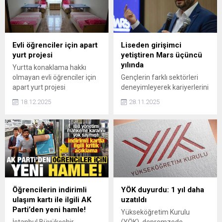
Evli öğrenciler için apart
Liseden girişimci
yurt projesi
yetiştiren Mars üçüncü
yılında
Yurtta konaklama hakkı
olmayan evli öğrenciler için
Gençlerin farklı sektörleri
apart yurt projesi
deneyimleyerek kariyerlerini
başlatılacak.
desteklemeyi hedefleyen
18.12.2025
28.11.2025
MARS Projesi üçüncü yılın
açılışını yapıyor. Lise
öğrencilerinin katıldığı ve
uzay konseptiyle tasarlanan
eğitime 7 ilden toplam 100
öğrenci katılıyor.
Öğrencilerin indirimli
YÖK duyurdu: 1 yıl daha
ulaşım kartı ile ilgili AK
uzatıldı
Parti’den yeni hamle!
Yükseköğretim Kurulu