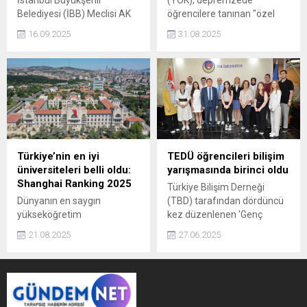
İstanbul Büyükşehir
(YÖK), depremzede
Belediyesi (İBB) Meclisi AK
öğrencilere tanınan "özel
Parti Grup Sözcüsü Murat
öğrencilik" hakkının bir yıl
16.09.2025
31.08.2025
Türkyılmaz, kentte 30
daha uzatıldığını açıkladı.
yaşından gün alan
öğrencilerin ulaşım
indiriminden faydalanması
için hukuki mücadelelerini
sürdüreceklerini belirtti.
Türkiye’nin en iyi
TEDÜ öğrencileri bilişim
üniversiteleri belli oldu:
yarışmasında birinci oldu
Shanghai Ranking 2025
Türkiye Bilişim Derneği
Dünyanın en saygın
(TBD) tarafından dördüncü
yükseköğretim
kez düzenlenen 'Genç
derecelendirme
Beyinler Yeni Fikirler -
21.08.2025
27.06.2025
kuruluşlarından biri olan
Ankara Proje Pazarı ve
Shanghai Ranking
Bitirme Projeleri'
(Academic Ranking of World
yarışmasının sonuçları
Universities - ARWU) 2025
açıklandı. 14 üniversiteden
sonuçları açıklandı.
136 proje grubunun katıldığı