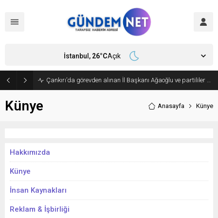
İstanbul,
26
°C
Açık
Çankırı’da görevden alınan İl Başkanı Ağaoğlu ve partililer CHP’den istifa edip, Yeni Parti’ye geçti
Künye
Anasayfa
Künye
Hakkımızda
Künye
İnsan Kaynakları
Reklam & İşbirliği