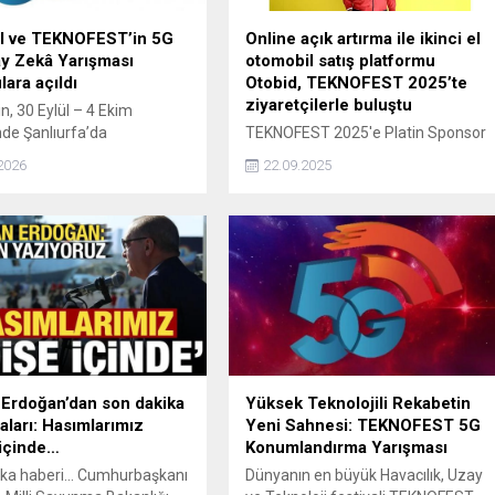
ll ve TEKNOFEST’in 5G
Online açık artırma ile ikinci el
y Zekâ Yarışması
otomobil satış platformu
lara açıldı
Otobid, TEKNOFEST 2025’te
ziyaretçilerle buluştu
in, 30 Eylül – 4 Ekim
inde Şanlıurfa’da
TEKNOFEST 2025'e Platin Sponsor
eştirilecek TEKNOFEST 2026
olarak katılan sahibinden.com’un
2026
22.09.2025
nda düzenlediği 5G &
markası Otobid, katılımcılar
â ile Akıllı Yol Güvenliği
tarafından organizasyon boyuncu
ı’na başvurular başladı.
canlı olarak test edilebiliyor. Online
açık artırma ortamında hızlı, şeffaf
ve güvenilir bir satış deneyimi
sunmayı hedefleyen Otobid, araç
sahiplerinin aynı gün satış
yapabildiği, alıcıların ise güvenle
alım gerçekleştirebildiği bu yenilikçi
model olarak öne çıkıyor.
Erdoğan’dan son dakika
Yüksek Teknolojili Rekabetin
aları: Hasımlarımız
Yeni Sahnesi: TEKNOFEST 5G
içinde…
Konumlandırma Yarışması
ka haberi... Cumhurbaşkanı
Dünyanın en büyük Havacılık, Uzay