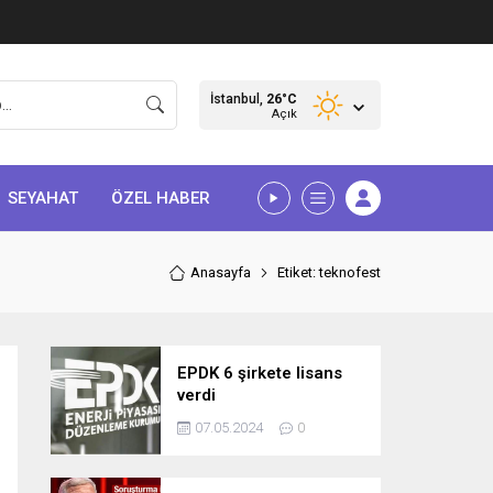
İstanbul,
26
°C
Açık
SEYAHAT
ÖZEL HABER
Anasayfa
Etiket: teknofest
EPDK 6 şirkete lisans
verdi
07.05.2024
0