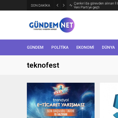
SON DAKİKA
Bakan Fidan, Hamas Siyasi Bür
GÜNDEM
POLİTİKA
EKONOMİ
DÜNYA
teknofest