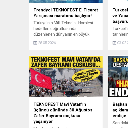
Trendyol TEKNOFEST E-Ticaret
Turkce
Yarışması maratonu başlıyor!
ve Yapa
başvuru
Türkiye'nin Milli Teknoloji Hamlesi
hedefleri doğrultusunda
Turkcell’
düzenlenen dünyanın en büyük
tarihler
‎havacılık, uzay ve teknoloji festivali
gerçekl
28.05.2026
03.02.
TEKNOFEST kapsamında E-Ticaret
kapsamı
Yarışması ‎başvuruları için geri
Yapay Zek
sayım başladı.
Yarışmas
TEKNOFEST Mavi Vatan’ın
Başkan 
üçüncü gününde 30 Ağustos
açıklam
Zafer Bayramı coşkusu
endişe 
yaşanıyor
Son daki