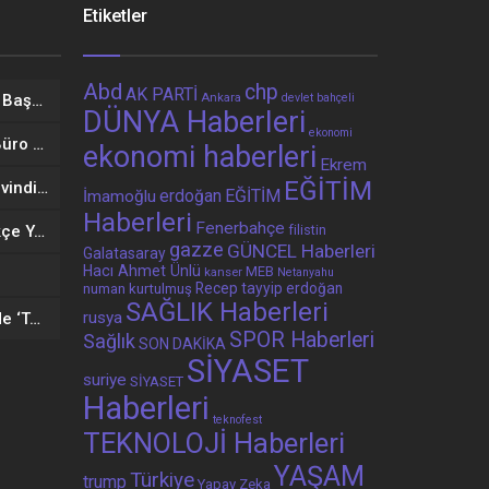
Etiketler
Abd
chp
AK PARTİ
Ankara
Çankırı’da görevden alınan İl Başkanı Ağaoğlu ve partililer CHP’den istifa edip, Yeni Parti’ye geçti
devlet bahçeli
DÜNYA Haberleri
ekonomi
Bakan Fidan, Hamas Siyasi Büro Şefi Hayye’yi kabul etti
ekonomi haberleri
Ekrem
EĞİTİM
Amasya Belediye Başkanı Sevindi CHP’den istifa etti
erdoğan
EĞİTİM
İmamoğlu
Haberleri
Fenerbahçe
50 ülkeden 224 öğrenci Türkçe Yaz Okulu’nu İstanbul’da tamamladı
filistin
gazze
GÜNCEL Haberleri
Galatasaray
Hacı Ahmet Ünlü
MEB
kanser
Netanyahu
Recep tayyip erdoğan
numan kurtulmuş
SAĞLIK Haberleri
rusya
Üniversite adayları için 81 ilde ‘Tercih Danışmanlığı’ hizmeti
SPOR Haberleri
Sağlık
SON DAKİKA
SİYASET
suriye
SİYASET
Haberleri
teknofest
TEKNOLOJİ Haberleri
YAŞAM
Türkiye
trump
Yapay Zeka