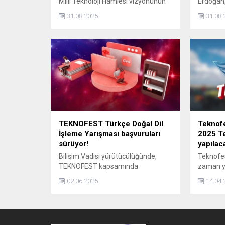
Milli Teknoloji Hamlesi vizyonunun
Erdoğan,
denizlerdeki yansıması olan ve
İstanbul
31.08.2025
31.08.
TEKNOFEST 2025 kapsamında
TEKNOFE
düzenlenen "TEKNOFEST Mavi
program
Vatan"da üçüncü gün etkinlikleri
bulundu.
başladı.
TEKNOFEST Türkçe Doğal Dil
Teknofe
İşleme Yarışması başvuruları
2025 Te
sürüyor!
yapılaca
Bilişim Vadisi yürütücülüğünde,
Teknofes
TEKNOFEST kapsamında
zaman ya
gerçekleştirilen Türkçe Doğal Dil
Teknofes
02.06.2025
14.04.
İşleme Yarışması için başvurular 15
araştırıl
Haziran'da sona erecek.
hakkında