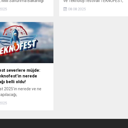
 Milli Savunma Bakanlığı
ve Teknoloji festivali TEKNOFEST,
 Tersanesi Komutanlığı'nda
bu yıl da gençlerin ve teknoloji
2025
08.08.2025
ST Mavi Vatan
tutkunlarının nefes kesen
ında önemli açıklamalarda
projelerine ev sahipliği yapmaya
devam ediyor
st severlere müjde:
knofest’in nerede
ğı belli oldu!
t 2025'in nerede ve ne
pılacağı,
tseverler tarafından
2025
ıyor. İşte Teknofest 2025
 merak edilenler...