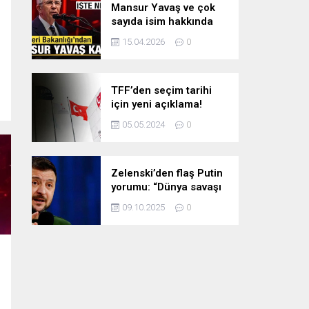
Mansur Yavaş ve çok
sayıda isim hakkında
soruşturma izni!
15.04.2026
0
TFF’den seçim tarihi
için yeni açıklama!
05.05.2024
0
Zelenski’den flaş Putin
yorumu: “Dünya savaşı
başlatma riski çok
09.10.2025
0
yüksek”