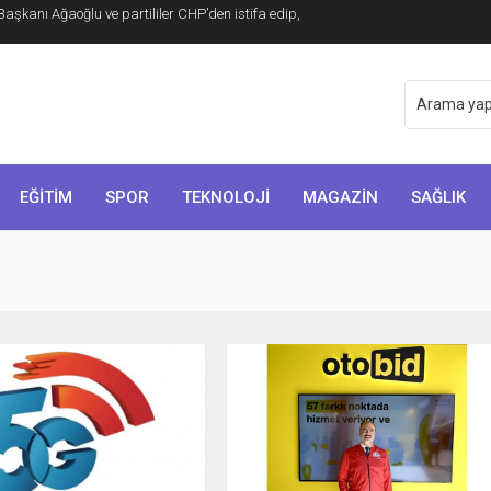
o Şefi Hayye’yi kabul etti
EĞİTİM
SPOR
TEKNOLOJİ
MAGAZİN
SAĞLIK