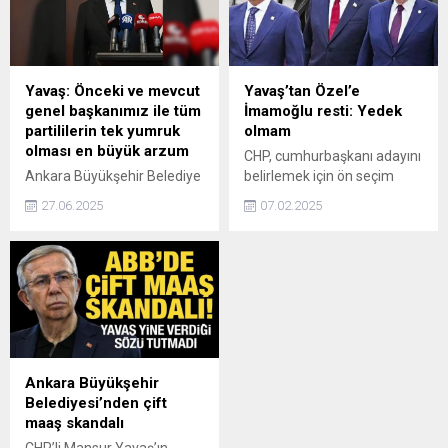
sızdırdığını, CHP medyasının
sahne 3-5 milyona
da olayı çarpıttığını söyledi.
kurulurdu' diyorlar. Sahnenin
her biri ayrı bir bedel. Bunlar
otomatik robot. Dolayısıyla
daha ucuz olabilir miydi,
Yavaş: Önceki ve mevcut
Yavaş’tan Özel’e
elbette olabilirdi. O konudaki
genel başkanımız ile tüm
İmamoğlu resti: Yedek
öz eleştiriyi kabul ediyorum.
partililerin tek yumruk
olmam
Benzer kuruluşlardan
olması en büyük arzum
CHP, cumhurbaşkanı adayını
bunların rakamlarını alırsınız.
Ankara Büyükşehir Belediye
belirlemek için ön seçim
Aynı...
Başkanı Mansur Yavaş, CHP
kararı aldı. Ancak Özel,
27.06.2025
07.02.2025
içindeki tartışmalara ilişkin,
Yavaş'ı ön seçime girme
Bu süreçte önceki Genel
konusunda ikna edemedi.
Başkanımız, mevcut Genel
Yavaş'ın, "Ekrem Başkanı
Başkanımız ve tüm
düşünüyorsanız direkt
partililerin tek yumruk
açıklayan. İtiraz etmem
halinde bir ve bütün durması
ama yedek aday da olmam."
en büyük arzumdur, olması
dediği belirtildi.
gerekendir. Aksi halde ben
dahil hiçbirimizin siyaset
Ankara Büyükşehir
yapmasının bir anlamı
Belediyesi’nden çift
kalmaz dedi.
maaş skandalı