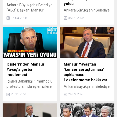
yolda
Ankara Büyükşehir Belediye
(ABB) Başkanı Mansur
Ankara Büyükşehir Belediye
Yavaş hakkında seçim
Başkanı Mansur Yavaşın
15.04.2026
06.02.2026
mitingi kapsamında
hakkımda soruşturma yok
belediyenin imkanlarını
sözleri yargı belgeleriyle
kullandığı iddiasıyla
çelişti. İhaleye fesat ve
soruşturma izni verildi.
görevi kötüye kullanma dahil
ondan fazla dosya için süreç
başlatıldı.
İçişleri’nden Mansur
Mansur Yavaş’tan
Yavaş’a çorba
‘konser soruşturması’
incelemesi
açıklaması:
Lekelenmeme hakkı var
İçişleri Bakanlığı, "İmamoğlu
protestolarında eylemcilere
Ankara Büyükşehir Belediye
destek amaçlı yardım
(ABB) Başkanı Mansur
28.11.2025
24.09.2025
dağıttığı" iddiası üzerine
Yavaş, konser
Mansur Yavaş hakkında
soruşturmasına ilişkin, Bu
inceleme başlattı. AK Parti,
rakamı neye göre
ABB'nin belgeyi bilerek
çıkardıklarını bilmiyoruz. 'Bu