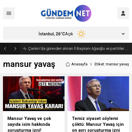
İstanbul,
26
°C
Açık
Çankırı’da görevden alınan İl Başkanı Ağaoğlu ve partililer CHP’den istifa edip, Yeni Parti’ye geçti
mansur yavaş
Anasayfa
Etiket: mansur yavaş
Mansur Yavaş ve çok
Temiz siyaset söylemi
sayıda isim hakkında
çöktü: Mansur Yavaş için
soruşturma izni!
on ayrı soruşturma izni