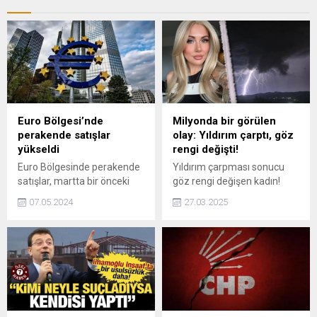
Euro Bölgesi’nde
Milyonda bir görülen
perakende satışlar
olay: Yıldırım çarptı, göz
yükseldi
rengi değişti!
Euro Bölgesinde perakende
Yıldırım çarpması sonucu
satışlar, martta bir önceki
göz rengi değişen kadın!
aya göre yüzde 0,8 arttı.
Avustralya'da yaşanan bu
07.05.2024
27.03.2025
inanılmaz olay, tıp dünyasını
şaşkına çevirdi. Yeşil gözleri
kahverengiye dönen ve
konuşma bozukluğu
yaşayan Carly'nin sıra dışı
hikayesini keşfedin.