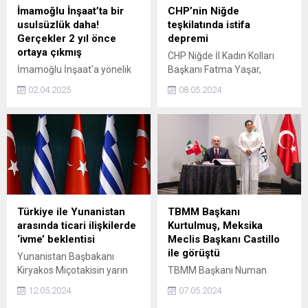
İmamoğlu İnşaat’ta bir
CHP’nin Niğde
usulsüzlük daha!
teşkilatında istifa
Gerçekler 2 yıl önce
depremi
ortaya çıkmış
CHP Niğde İl Kadın Kolları
İmamoğlu İnşaat'a yönelik
Başkanı Fatma Yaşar,
soruşturma kapsamında
yaşadıkları haksızlıklar
02.04.2025
08.05.2024
Beylikdüzü'ndeki projelerde
nedeniyle CHP İl Kadın
çatılardaki yüksekliğin
Kolları Başkanlığından
ruhsata aykırı olduğu tespit
yönetimiyle birlikte istifa
edildi. Gazeteci Cengiz
ettiğini duyurdu.
Alçayır ise kaçak yapılarına
ilişkin videoyu paylaşarak
Haber7'ye özel açıklama
yaptı.
Türkiye ile Yunanistan
TBMM Başkanı
arasında ticari ilişkilerde
Kurtulmuş, Meksika
‘ivme’ beklentisi
Meclis Başkanı Castillo
ile görüştü
Yunanistan Başbakanı
Kiryakos Miçotakisin yarın
TBMM Başkanı Numan
gerçekleşmesi beklenen
Kurtulmuş, Meksika
12.05.2024
07.05.2024
Türkiye ziyaretinde ikili
Temsilciler Meclisi Başkanı