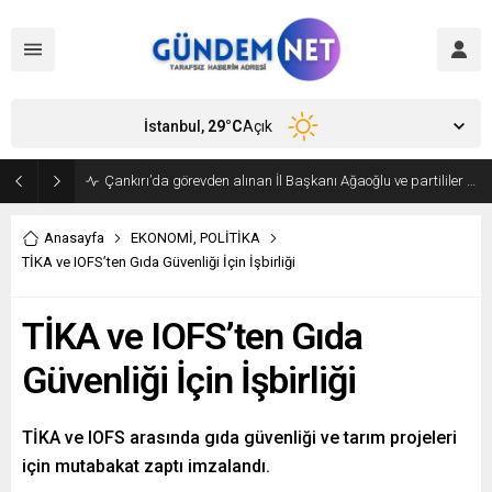
İstanbul,
29
°C
Açık
Bakan Fidan, Hamas Siyasi Büro Şefi Hayye’yi kabul etti
Anasayfa
EKONOMİ
,
POLİTİKA
TİKA ve IOFS’ten Gıda Güvenliği İçin İşbirliği
TİKA ve IOFS’ten Gıda
Güvenliği İçin İşbirliği
TİKA ve IOFS arasında gıda güvenliği ve tarım projeleri
için mutabakat zaptı imzalandı.