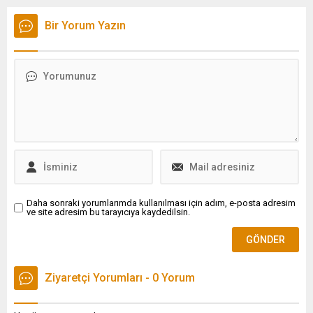
ekonomik ve ticari ilişkiler de
Marcela Guerra Castillo ile
konu başlıkları arasında yer
bir araya geldi.
Bir Yorum Yazın
alacak.
Daha sonraki yorumlarımda kullanılması için adım, e-posta adresim
ve site adresim bu tarayıcıya kaydedilsin.
Ziyaretçi Yorumları - 0 Yorum