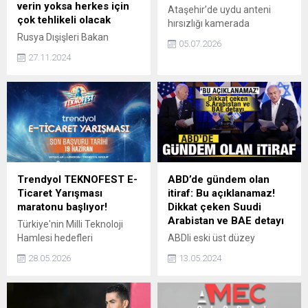
verin yoksa herkes için
Ataşehir’de uydu anteni
çok tehlikeli olacak
hırsızlığı kamerada
Rusya Dışişleri Bakan
05.07.2026
Yardımcısı Sergey Ryabkov,
27.11.2024
Oreşnik hipersonik balistik
füzesinin fırlatılmasının Batı
için net bir mesaj olduğunu
vurguladı, nükleer gücün
yenilgiye
uğratılamayacağının altını
çizdi. ABD yönetiminin
gerilim sarmalına son
vermesi gerektiğini belirten
Trendyol TEKNOFEST E-
ABD’de gündem olan
Ryabkov, "Yapmaları
Ticaret Yarışması
itiraf: Bu açıklanamaz!
gereken bu, aksi takdirde
maratonu başlıyor!
Dikkat çeken Suudi
durum, ABD de dahil herkes
Arabistan ve BAE detayı
Türkiye'nin Milli Teknoloji
için son derece tehlikeli hale
Hamlesi hedefleri
ABDli eski üst düzey
gelecek" dedi.
doğrultusunda düzenlenen
yetkililer İsraile silah
28.05.2026
13.05.2024
dünyanın en büyük ‎havacılık,
sevkiyatının yasal sınırı
uzay ve teknoloji festivali
aştığını söyledi. Eski
TEKNOFEST kapsamında E-
yetkililer, kararların Gazze
Ticaret Yarışması
konusunda