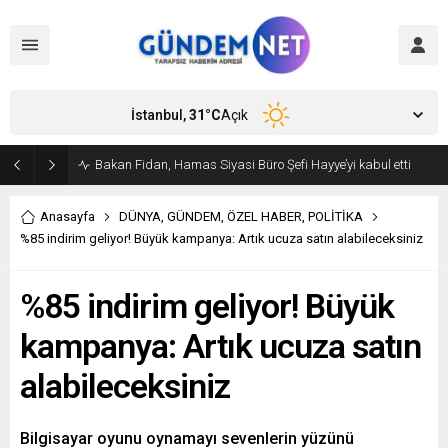
İstanbul,
31
°C
Açık
Bakan Fidan, Hamas Siyasi Büro Şefi Hayye’yi kabul etti
Anasayfa
DÜNYA
,
GÜNDEM
,
ÖZEL HABER
,
POLİTİKA
%85 indirim geliyor! Büyük kampanya: Artık ucuza satın alabileceksiniz
%85 indirim geliyor! Büyük
kampanya: Artık ucuza satın
alabileceksiniz
Bilgisayar oyunu oynamayı sevenlerin yüzünü