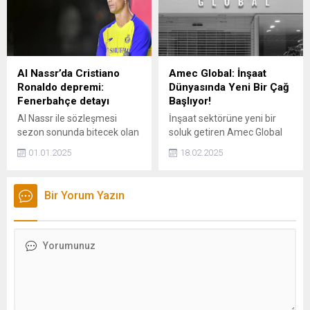
‎başvuruları için geri sayım
uygulanmamasının
başladı.
"açıklanamaz" olduğunu
paylaştı.
Al Nassr’da Cristiano
Amec Global: İnşaat
Ronaldo depremi:
Dünyasında Yeni Bir Çağ
Fenerbahçe detayı
Başlıyor!
Al Nassr ile sözleşmesi
İnşaat sektörüne yeni bir
sezon sonunda bitecek olan
soluk getiren Amec Global
Cristiano Ronaldo için Suudi
İnşaat Taahhüt Sanayi ve
01.01.2025
18.02.2025
Arabistan'dan ayrılarak
Ticaret Limited Şirketi, 10
kariyerinde yeni bir sayfa
milyon TL sermaye ile
açabileceği belirtildi.
Ataşehir'de Kadir Akgün
Bir Yorum Yazın
tarafından kuruldu. Güçlü
finansal altyapısı ve yenilikçi
vizyonuyla dikkat çeken
şirket, kaliteli ve güvenilir
hizmet anlayışıyla sektörde
kalıcı bir yer edinmeyi
hedefliyor.