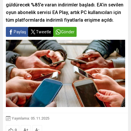
güldürecek %85’e varan indirimler başladı. EA’in sevilen
oyun abonelik servisi EA Play, artık PC kullanıcıları için
tüm platformlarda indirimli fiyatlarla erişime açıldı.
Paylaş
Tweetle
Gönder
Yayınlama: 05.11.2025
A
A
+
-
0