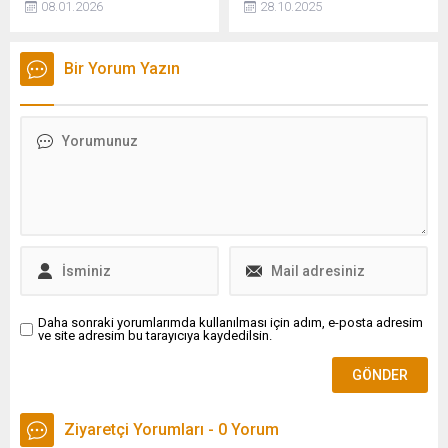
08.01.2026
28.10.2025
Kredisi paketi hazırlanıyor.
Beko THY Euroleague maçı
TOBB üyelerine sunulacak
için nefesler tutuldu. Son
pakette faizin yüzde 30'un
şampiyon Fenerbahçe ile
Bir Yorum Yazın
altına inmesi ve limitin 30
Anadolu Efes zorlu
milyar TL olması bekleniyor.
karşılaşmaya çıkacak. Peki,
Anadolu Efes-Fenerbahçe
Beko Eurolague maçı hangi
kanalda, şifresiz mi, saat
kaçta?
Daha sonraki yorumlarımda kullanılması için adım, e-posta adresim
ve site adresim bu tarayıcıya kaydedilsin.
Ziyaretçi Yorumları - 0 Yorum