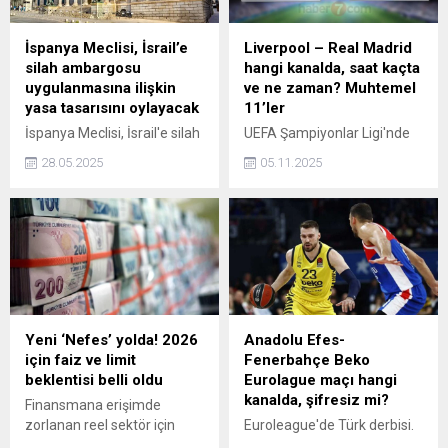
İspanya Meclisi, İsrail’e
Liverpool – Real Madrid
silah ambargosu
hangi kanalda, saat kaçta
uygulanmasına ilişkin
ve ne zaman? Muhtemel
yasa tasarısını oylayacak
11’ler
İspanya Meclisi, İsrail'e silah
UEFA Şampiyonlar Ligi'nde
ambargosu uygulanmasına
heyecan zirvede. Avrupa
28.05.2025
05.11.2025
ilişkin yasa tasarısını oylama
futbolunun iki önemli kulübü
kararı aldı.
Liverpool ve Real Madrid
Anfield'da kozlarını
paylaşacak. Karşılaşmada
Arda Güler'in ilk 11'de
başlayıp başlamayacağı
merak ediliyor. Peki,
Liverpool - Real Madrid
hangi kanalda, saat kaçta ve
Yeni ‘Nefes’ yolda! 2026
Anadolu Efes-
ne zaman?
için faiz ve limit
Fenerbahçe Beko
beklentisi belli oldu
Eurolague maçı hangi
kanalda, şifresiz mi?
Finansmana erişimde
zorlanan reel sektör için
Euroleague'de Türk derbisi.
2026 başında yeni bir Nefes
Anadolu Efes - Fenerbahçe