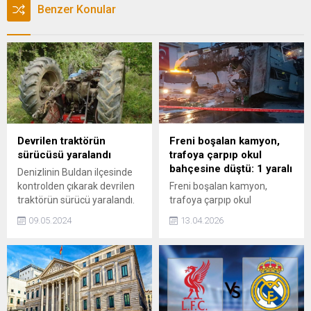
Benzer Konular
Devrilen traktörün
Freni boşalan kamyon,
sürücüsü yaralandı
trafoya çarpıp okul
bahçesine düştü: 1 yaralı
Denizlinin Buldan ilçesinde
kontrolden çıkarak devrilen
Freni boşalan kamyon,
traktörün sürücü yaralandı.
trafoya çarpıp okul
bahçesine düştü: 1 yaralı
09.05.2024
13.04.2026