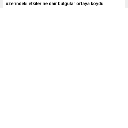
üzerindeki etkilerine dair bulgular ortaya koydu.
Araştırmalar, borun kanser hücrelerini yok edebildiğini
bilimsel verilerle açığa çıkardı.
Paylaş
Tweetle
Gönder
Yayınlama: 03.02.2026
A
A
+
-