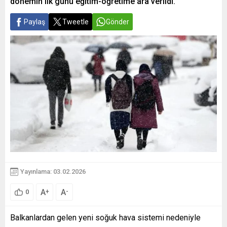
dönemin ilk günü eğitim-öğretime ara verildi.
Paylaş
Tweetle
Gönder
Yayınlama: 03.02.2026
A
A
+
-
0
Balkanlardan gelen yeni soğuk hava sistemi nedeniyle