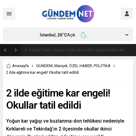
İstanbul,
26
°C
Açık
Bakan Fidan, Hamas Siyasi Büro Şefi Hayye’yi kabul etti
Anasayfa
GÜNDEM
,
Manşet
,
ÖZEL HABER
,
POLİTİKA
2 ilde eğitime kar engeli! Okullar tatil edildi
2 ilde eğitime kar engeli!
Okullar tatil edildi
Yoğun kar yağışı ve buzlanma-don tehlikesi nedeniyle
Kırklareli ve Tekirdağ’ın 2 ilçesinde okullar ikinci