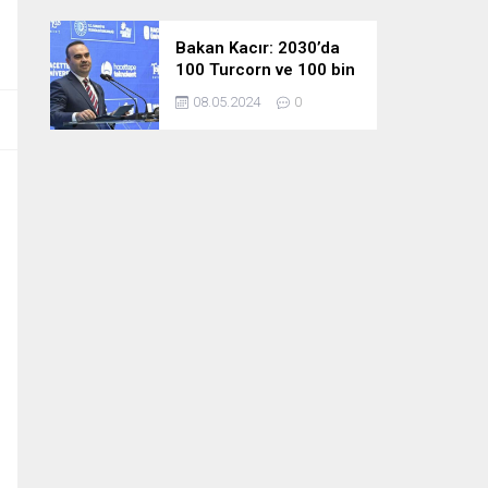
Bakan Kacır: 2030’da
100 Turcorn ve 100 bin
teknoloji girişimciliği
08.05.2024
0
hedefimize ulaşacağız