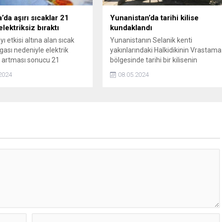
odaklanıyor.
’da aşırı sıcaklar 21
Yunanistan’da tarihi kilise
elektriksiz bıraktı
kundaklandı
ı etkisi altına alan sıcak
Yunanistanın Selanik kenti
gası nedeniyle elektrik
yakınlarındaki Halkidikinin Vrastama
n artması sonucu 21
bölgesinde tarihi bir kilisenin
elektrik kesintileri yaşandı.
kundaklandığı ve kullanılamaz hale
2024
08.05.2024
geldiği bildirildi.