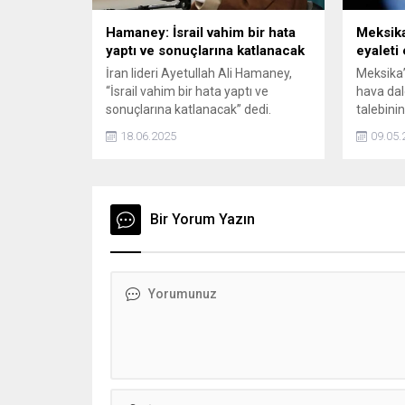
Hamaney: İsrail vahim bir hata
Meksika
yaptı ve sonuçlarına katlanacak
eyaleti 
İran lideri Ayetullah Ali Hamaney,
Meksika’y
“İsrail vahim bir hata yaptı ve
hava dal
sonuçlarına katlanacak” dedi.
talebini
eyalette 
18.06.2025
09.05.
Bir Yorum Yazın