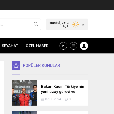
İstanbul,
26
°C
Açık
SEYAHAT
ÖZEL HABER
POPÜLER KONULAR
Bakan Kacır, Türkiye’nin
yeni uzay görevi ve
bilim misyonunu
07.05.2024
0
açıkladı! İşte detaylar…