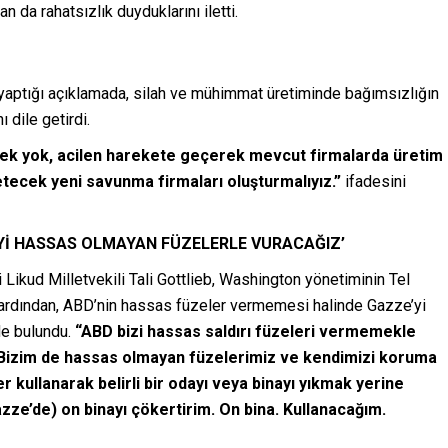
da rahatsızlık duyduklarını iletti.
e yaptığı açıklamada, silah ve mühimmat üretiminde bağımsızlığın
ı dile getirdi.
ek yok, acilen harekete geçerek mevcut firmalarda üretim
etecek yeni savunma firmaları oluşturmalıyız.”
ifadesini
Yİ HASSAS OLMAYAN FÜZELERLE VURACAĞIZ’
 Likud Milletvekili Tali Gottlieb, Washington yönetiminin Tel
ı ardından, ABD’nin hassas füzeler vermemesi halinde Gazze’yi
de bulundu.
“ABD bizi hassas saldırı füzeleri vermemekle
. Bizim de hassas olmayan füzelerimiz ve kendimizi koruma
 kullanarak belirli bir odayı veya binayı yıkmak yerine
ze’de) on binayı çökertirim. On bina. Kullanacağım.