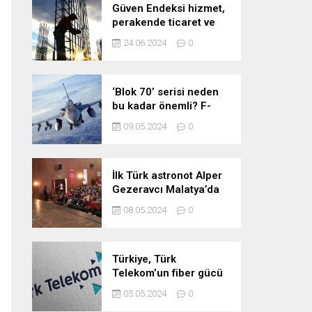
Güven Endeksi hizmet,
perakende ticaret ve
inşaat sektörlerinde
24.06.2024
0
düştü
‘Blok 70’ serisi neden
bu kadar önemli? F-
16’larla ilgili merak
09.05.2024
0
edilenleri anlattı!
İlk Türk astronot Alper
Gezeravcı Malatya’da
öğrencilerle bir araya
08.05.2024
0
geldi!
Türkiye, Türk
Telekom’un fiber gücü
ile yarının
05.05.2024
0
teknolojilerine hazır