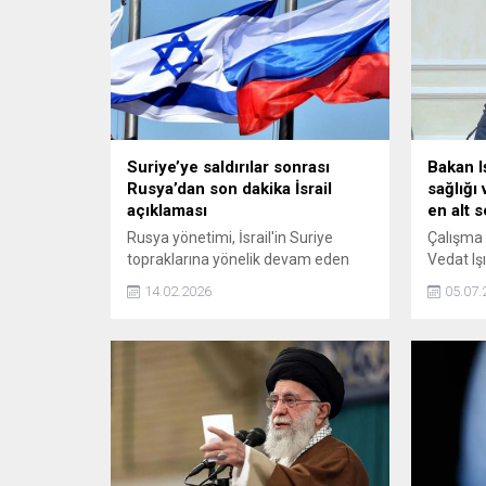
Suriye’ye saldırılar sonrası
Bakan I
Rusya’dan son dakika İsrail
sağlığı
açıklaması
en alt 
Rusya yönetimi, İsrail'in Suriye
Çalışma 
topraklarına yönelik devam eden
Vedat Iş
askeri operasyonlarına tepki
hastalık
14.02.2026
05.07.
göstererek, bu eylemleri keyfi
milyonla
saldırılar olarak tanımladı.
sağlığın
etkilemek
ve güven
değil dü
çalışma 
Hedefimi
ülkemizd
indirmekti