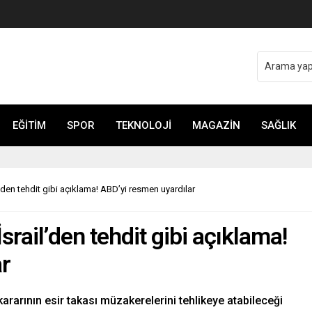
o Şefi Hayye’yi kabul etti
EĞİTİM
SPOR
TEKNOLOJİ
MAGAZİN
SAĞLIK
l’den tehdit gibi açıklama! ABD’yi resmen uyardılar
srail’den tehdit gibi açıklama!
ar
 kararının esir takası müzakerelerini tehlikeye atabileceği