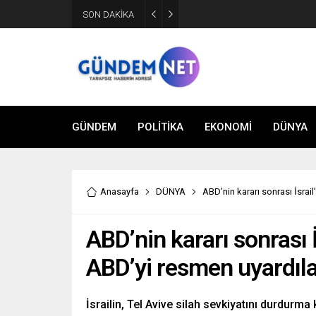
SON DAKİKA
Bakan Fidan, Hamas Siyasi Bür
GÜNDEM
POLİTİKA
EKONOMİ
DÜNYA
Anasayfa
DÜNYA
ABD’nin kararı sonrası İsrai
ABD’nin kararı sonrası İ
ABD’yi resmen uyardıl
İsrailin, Tel Avive silah sevkiyatını durdurma