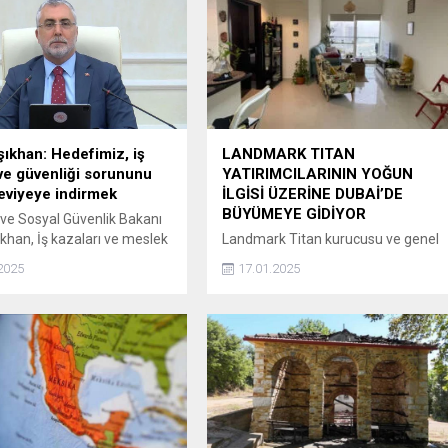
şıkhan: Hedefimiz, iş
LANDMARK TITAN
 ve güvenliği sorununu
YATIRIMCILARININ YOĞUN
seviyeye indirmek
İLGİSİ ÜZERİNE DUBAİ’DE
BÜYÜMEYE GİDİYOR
ve Sosyal Güvenlik Bakanı
ıkhan, İş kazaları ve meslek
Landmark Titan kurucusu ve genel
ları, bugün hala dünyada,
müdürü Çağatay Köroğlu,
2025
17.01.2025
rca çalışanın hayatını veya
Türkiye'de kazandığı deneyimi
ı olumsuz yönde
uluslararası arenaya taşıyarak
tedir. Bu yönüyle iş sağlığı
dikkat çekiyor. Şirketin
liği, sadece ülkemizde
sürdürülebilirlik stratejisinde
nyada da büyük bir sorun,
Türkiye'nin ana faaliyet bölgesi
ve müdahale alanıdır.
olarak konumlandırıldığını belirten
z, bu küresel sorunu
Köroğlu, yurtdışındaki büyüme
e en alt seviyeye
hedefleri doğrultusunda ilk olarak
r...
Körfez ülkelerinin gözdesi Dubai'ye