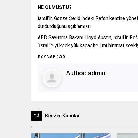
NE OLMUŞTU?
İsrail’in Gazze Şeridi’ndeki Refah kentine yöne
durdurduğunu açıklamıştı.
ABD Savunma Bakanı Lloyd Austin, İsrail’in Refa
“İsrail’e yüksek yük kapasiteli mühimmat sevkiy
KAYNAK : AA
Author:
admin
Benzer Konular