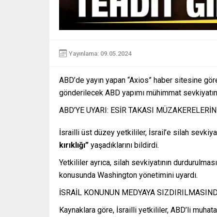
Yayınlama: 09.05.2024
ABD’de yayın yapan “Axios” haber sitesine göre
gönderilecek ABD yapımı mühimmat sevkiyatını
ABD’YE UYARI: ESİR TAKASI MÜZAKERELERİNİ
İsrailli üst düzey yetkililer, İsrail’e silah sev
kırıklığı”
yaşadıklarını bildirdi.
Yetkililer ayrıca, silah sevkiyatının durdurulmas
konusunda Washington yönetimini uyardı.
İSRAİL KONUNUN MEDYAYA SIZDIRILMASIN
Kaynaklara göre, İsrailli yetkililer, ABD’li muha