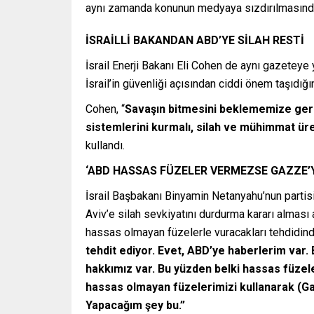
aynı zamanda konunun medyaya sızdırılmasından 
İSRAİLLİ BAKANDAN ABD’YE SİLAH RESTİ
İsrail Enerji Bakanı Eli Cohen de aynı gazetey
İsrail’in güvenliği açısından ciddi önem taşıdığın
Cohen, “
Savaşın bitmesini beklememize ger
sistemlerini kurmalı, silah ve mühimmat ür
kullandı.
‘ABD HASSAS FÜZELER VERMEZSE GAZZE’
İsrail Başbakanı Binyamin Netanyahu’nun partisi
Aviv’e silah sevkiyatını durdurma kararı almas
hassas olmayan füzelerle vuracakları tehdidin
tehdit ediyor. Evet, ABD’ye haberlerim var
hakkımız var. Bu yüzden belki hassas füzeler
hassas olmayan füzelerimizi kullanarak (Gaz
Yapacağım şey bu.”