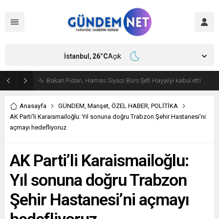
İstanbul,
26
°C
Açık
Bakan Fidan, Hamas Siyasi Büro Şefi Hayye’yi kabul etti
Anasayfa
GÜNDEM
,
Manşet
,
ÖZEL HABER
,
POLİTİKA
AK Parti’li Karaismailoğlu: Yıl sonuna doğru Trabzon Şehir Hastanesi’ni
açmayı hedefliyoruz
AK Parti’li Karaismailoğlu:
Yıl sonuna doğru Trabzon
Şehir Hastanesi’ni açmayı