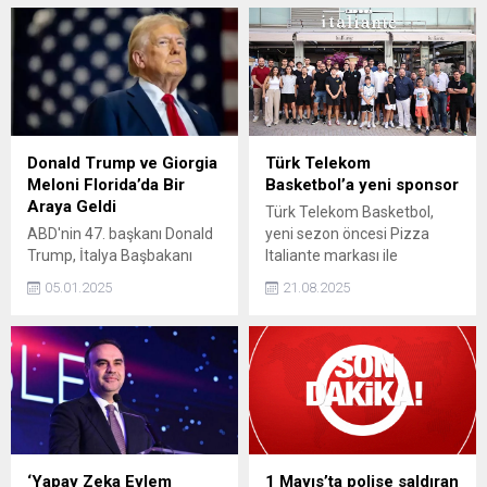
Kuşadası ilçe sınırlarını aşan
Bayraktar "Tam 9 bin 490
yangında zarar gören alan,
evladımız, yurdumuzun her
dron ile havadan
köşesinde DENEYAP
görüntülendi. Gri ve siyah
atölyelerimizdeki
renge bürünen alanlar
eğitimlerini başarıyla
yürekleri dağladı.
tamamlayarak mezuniyet
hakkını kazandı." dedi.
Donald Trump ve Giorgia
Türk Telekom
Meloni Florida’da Bir
Basketbol’a yeni sponsor
Araya Geldi
Türk Telekom Basketbol,
ABD'nin 47. başkanı Donald
yeni sezon öncesi Pizza
Trump, İtalya Başbakanı
Italiante markası ile
Giorgia Meloni ile
sponsorluk anlaşması
05.01.2025
21.08.2025
Florida'daki Mar-a-Lago
imzaladı.
malikanesinde bir araya
geldi. İkili, birlikte belgesel
izleyip akşam yemeği yedi.
‘Yapay Zeka Eylem
1 Mayıs’ta polise saldıran