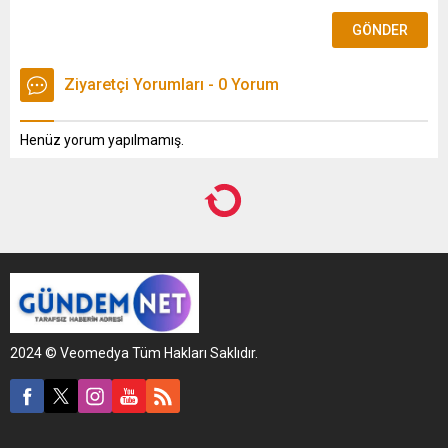
Ziyaretçi Yorumları - 0 Yorum
Henüz yorum yapılmamış.
Anasayfa
GÜNDEM
,
Manşet
,
ÖZEL HABER
,
POLİTİKA
Özel’i kızdıracak hamle: Kılıçdaroğlu’nun genel merkezdeki
konuşmasına 17 vekil katıldı!
Özel’i kızdıracak hamle:
Kılıçdaroğlu’nun genel