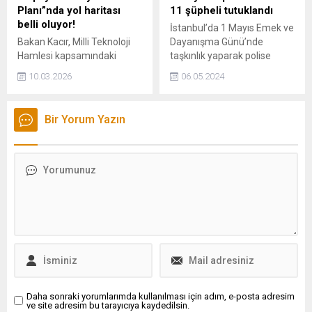
Planı”nda yol haritası
11 şüpheli tutuklandı
belli oluyor!
İstanbul’da 1 Mayıs Emek ve
Bakan Kacır, Milli Teknoloji
Dayanışma Günü’nde
Hamlesi kapsamındaki
taşkınlık yaparak polise
Yapay Zekâ Eylem Planı için
mukavemet gösterdikleri
10.03.2026
06.05.2024
paydaş görüşlerinin
belirlenen 11 şüpheli daha
alınacağını duyurdu. Hedef;
tutuklanarak cezaevine
Türkiye'yi yapay zekâda
gönderildi.
Bir Yorum Yazın
tasarlayan, üreten ve
küresel ölçekte rekabet
eden öncü bir ülke
konumuna taşımak.
Daha sonraki yorumlarımda kullanılması için adım, e-posta adresim
ve site adresim bu tarayıcıya kaydedilsin.