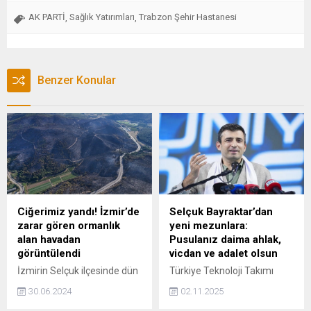
AK PARTİ
Sağlık Yatırımları
Trabzon Şehir Hastanesi
,
,
Benzer Konular
Ciğerimiz yandı! İzmir’de
Selçuk Bayraktar’dan
zarar gören ormanlık
yeni mezunlara:
alan havadan
Pusulanız daima ahlak,
görüntülendi
vicdan ve adalet olsun
İzmirin Selçuk ilçesinde dün
Türkiye Teknoloji Takımı
rüzgarın da etkisiyle
Vakfı (T3 Vakfı) Mütevelli
30.06.2024
02.11.2025
büyüyen ve Aydının
Heyeti Başkanı Selçuk