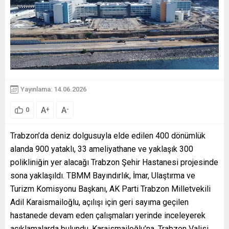
Yayınlama: 14.06.2026
A
A
+
-
0
Trabzon’da deniz dolgusuyla elde edilen 400 dönümlük
alanda 900 yataklı, 33 ameliyathane ve yaklaşık 300
polikliniğin yer alacağı Trabzon Şehir Hastanesi projesinde
sona yaklaşıldı. TBMM Bayındırlık, İmar, Ulaştırma ve
Turizm Komisyonu Başkanı, AK Parti Trabzon Milletvekili
Adil Karaismailoğlu, açılışı için geri sayıma geçilen
hastanede devam eden çalışmaları yerinde inceleyerek
açıklamalarda bulundu. Karaismailoğlu’na, Trabzon Valisi