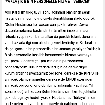
‘YAKLAŞIK 8 BİN PERSONELLE HİZMET VERECEK’
Adil Karaismailoğlu, yıl sonu açılması planlanan şehir
hastanesinin son teknolojiyle donatıldığını ifade ederek,
“Şehir Hastanesi her geçen gün şeklini alıyor. Çevre
düzenlemelerine başlandı. Bir taraftan inşaatının son
rötuşları yapılırken bir taraftan da gerekli teknik donanım
ve cihazlarla ilgi son alımlar gerçekleştiriliyor. Bir taraftan
da çalışacak olan personelin planlanması yapılıyor. Yaklaşık
8 bin personelle inşallah hastanemiz hizmet vermeye
çalışacak. Sadece çalışan için 8 bin personelden
bahsediyoruz. Bunun tedarikleri için de gerek diğer
kurumlardan taşıyacağımız personel gerekse de KPPS ile
alınacak olan personeller gerekse de İŞKUR üzerinden
alınacak personellerle de ilgili planlamalar yapılıyor. Yıl
sonuna doğru Trabzon Şehir Hastanesi’ni tam teşekküllü
şekilde açmayı hedefliyoruz. Hastanemiz; Türkiye’nin en
önde gelen, en yeni teknolojisiyle donatılmış, şehrimizin