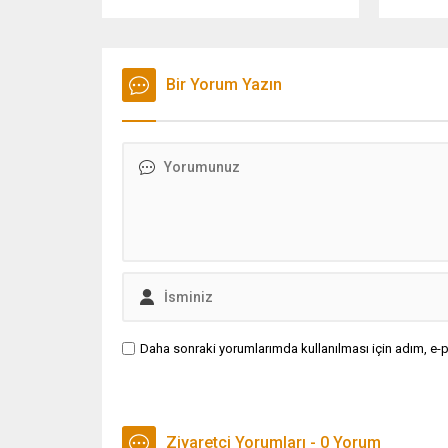
iddiası gündeme bomba gibi düştü.
uygulama
Jennifer Aniston ise sessizliğini
olmayanla
bozarak ''Obama ile bir kez
güncelle
tanıştım. Michelle'i ondan daha iyi
gece saa
tanıyorum'' dedi.
Bir Yorum Yazın
para tra
gerçekl
Daha sonraki yorumlarımda kullanılması için adım, e-p
Ziyaretçi Yorumları - 0 Yorum