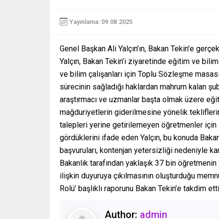
Yayınlama: 09.08.2025
Genel Başkan Ali Yalçın’ın, Bakan Tekin’e gerçekl
Yalçın, Bakan Tekin’i ziyaretinde eğitim ve bilim 
ve bilim çalışanları için Toplu Sözleşme masasına
sürecinin sağladığı haklardan mahrum kalan şube 
araştırmacı ve uzmanlar başta olmak üzere eğiti
mağduriyetlerin giderilmesine yönelik teklifleri
talepleri yerine getirilemeyen öğretmenler için 
gördüklerini ifade eden Yalçın, bu konuda Bakan T
başvuruları, kontenjan yetersizliği nedeniyle ka
Bakanlık tarafından yaklaşık 37 bin öğretmeni
ilişkin duyuruya çıkılmasının oluşturduğu memnu
Rolü’ başlıklı raporunu Bakan Tekin’e takdim etti
Author:
admin