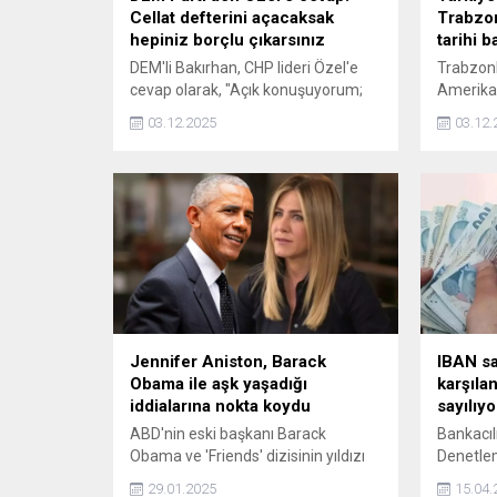
Cellat defterini açacaksak
Trabzon
hepiniz borçlu çıkarsınız
tarihi b
DEM'li Bakırhan, CHP lideri Özel'e
Trabzonlu
cevap olarak, "Açık konuşuyorum;
Amerika
bu sürecin karşısındaysanız sağa
Olimpiya
03.12.2025
03.12.
sola çekmeden sözünüzü açık
kazandı.
söyleyin. Herkes çok iyi bilsin ki;
dünya 31
'cellat defterini' açacaksak hepiniz
Singapur
borçlu çıkacaksınız" dedi.
Matemati
Türkiye'
Jennifer Aniston, Barack
IBAN sah
Obama ile aşk yaşadığı
karşıla
iddialarına nokta koydu
sayılıyo
ABD'nin eski başkanı Barack
Bankacı
Obama ve 'Friends' dizisinin yıldızı
Denetle
Jennifer Aniston'ın aşk yaşadığı
güvenlik 
29.01.2025
15.04.