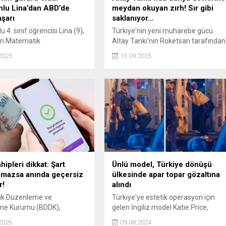
lu Lina’dan ABD’de
meydan okuyan zırh! Sır gibi
aşarı
saklanıyor…
 4. sınıf öğrencisi Lina (9),
Türkiye'nin yeni muharebe gücü
n Matematik
Altay Tankı'nın Roketsan tarafından
tları'nda altın madalya
geliştirilen gizli zırhla donatıldığı
2025
13.09.2025
 Tam puanla Türkiye 1.'si ve
belirtildi. Altay'ın haricinde bu zırhın
0.'uncusu olan Saka,
sadece Alman 'Leopard' ve
'daki Uluslararası
Amerikan 'M1 Abraham'
k Olimpiyatları'nda
tanklarında yer aldığı kaydedildi.
yi temsil edecek.
ipleri dikkat: Şart
Ünlü model, Türkiye dönüşü
nmazsa anında geçersiz
ülkesinde apar topar gözaltına
r!
alındı
lık Düzenleme ve
Türkiye'ye estetik operasyon için
me Kurumu (BDDK),
gelen İngiliz model Katie Price,
önlemlerini sıkılaştırdı. Yeni
ülkesine döner dönmez
2026
09.08.2024