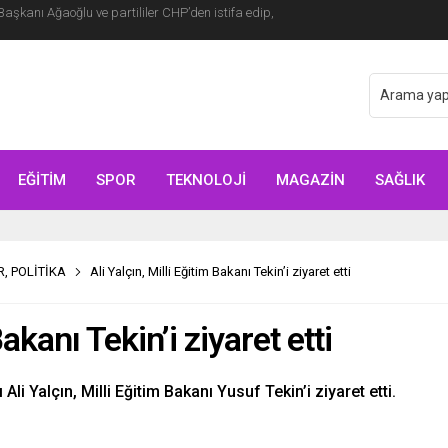
o Şefi Hayye’yi kabul etti
EĞİTİM
SPOR
TEKNOLOJİ
MAGAZİN
SAĞLIK
R
,
POLİTİKA
Ali Yalçın, Milli Eğitim Bakanı Tekin’i ziyaret etti
Bakanı Tekin’i ziyaret etti
 Yalçın, Milli Eğitim Bakanı Yusuf Tekin’i ziyaret etti.