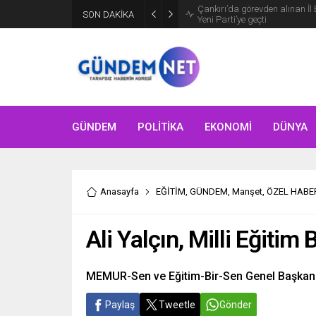
SON DAKİKA
Bakan Fidan, Hamas Siyasi Bür
GÜNDEM
POLİTİKA
EKONOMİ
DÜNYA
Anasayfa
EĞİTİM
,
GÜNDEM
,
Manşet
,
ÖZEL HABE
Ali Yalçın, Milli Eğitim 
MEMUR-Sen ve Eğitim-Bir-Sen Genel Başkanı Ali
Paylaş
Tweetle
Gönder