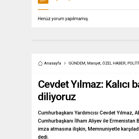
Henüz yorum yapılmamış.
Anasayfa
GÜNDEM
,
Manşet
,
ÖZEL HABER
,
POLİT
Cevdet Yılmaz: Kalıcı b
diliyoruz
Cumhurbaşkanı Yardımcısı Cevdet Yılmaz, A
Cumhurbaşkanı İlham Aliyev ile Ermenistan B
imza atmasına ilişkin, Memnuniyetle karşıladı
dedi.