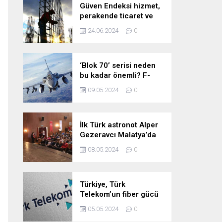
Güven Endeksi hizmet,
perakende ticaret ve
inşaat sektörlerinde
24.06.2024
0
düştü
‘Blok 70’ serisi neden
bu kadar önemli? F-
16’larla ilgili merak
09.05.2024
0
edilenleri anlattı!
İlk Türk astronot Alper
Gezeravcı Malatya’da
öğrencilerle bir araya
08.05.2024
0
geldi!
Türkiye, Türk
Telekom’un fiber gücü
ile yarının
05.05.2024
0
teknolojilerine hazır