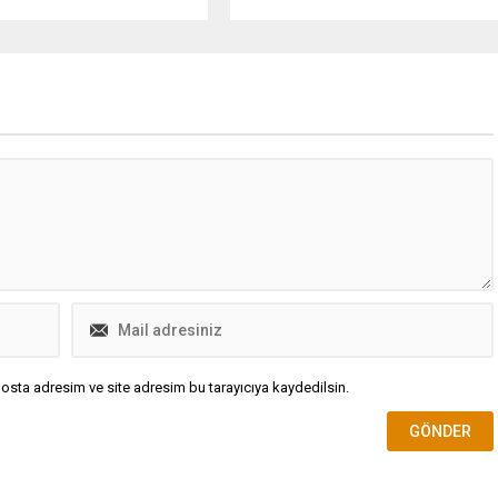
ya göre çipli kimlik sahibi
havalimanında gözaltına alındı.
r, kimliklerini
medikleri sürece özellikle
tlerinde IBAN üzerinden
nsferi
eştiremeyecek.
osta adresim ve site adresim bu tarayıcıya kaydedilsin.