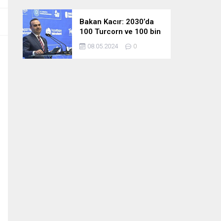
Bakan Kacır: 2030’da
100 Turcorn ve 100 bin
teknoloji girişimciliği
08.05.2024
0
hedefimize ulaşacağız