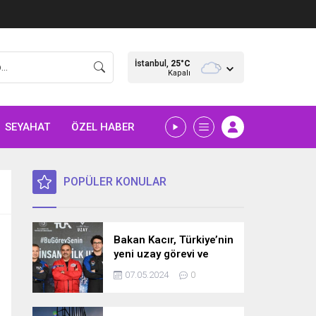
İstanbul,
25
°C
Kapalı
SEYAHAT
ÖZEL HABER
POPÜLER KONULAR
Bakan Kacır, Türkiye’nin
yeni uzay görevi ve
bilim misyonunu
07.05.2024
0
açıkladı! İşte detaylar…