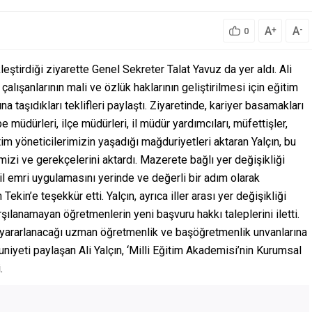
A
A
+
-
0
eştirdiği ziyarette Genel Sekreter Talat Yavuz da yer aldı. Ali
çalışanlarının mali ve özlük haklarının geliştirilmesi için eğitim
 taşıdıkları teklifleri paylaştı. Ziyaretinde, kariyer basamakları
müdürleri, ilçe müdürleri, il müdür yardımcıları, müfettişler,
m yöneticilerimizin yaşadığı mağduriyetleri aktaran Yalçın, bu
mizi ve gerekçelerini aktardı. Mazerete bağlı yer değişikliği
il emri uygulamasını yerinde ve değerli bir adım olarak
ekin’e teşekkür etti. Yalçın, ayrıca iller arası yer değişikliği
rşılanamayan öğretmenlerin yeni başvuru hakkı taleplerini iletti.
n yararlanacağı uzman öğretmenlik ve başöğretmenlik unvanlarına
niyeti paylaşan Ali Yalçın, ‘Milli Eğitim Akademisi’nin Kurumsal
.