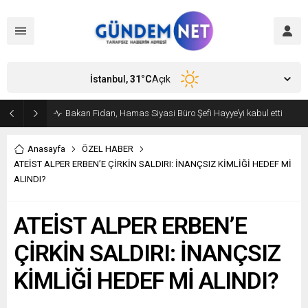
İstanbul,
31
°C
Açık
Bakan Fidan, Hamas Siyasi Büro Şefi Hayye’yi kabul etti
Anasayfa
ÖZEL HABER
ATEİST ALPER ERBEN’E ÇİRKİN SALDIRI: İNANÇSIZ KİMLİĞİ HEDEF Mİ
ALINDI?
ATEİST ALPER ERBEN’E
ÇİRKİN SALDIRI: İNANÇSIZ
KİMLİĞİ HEDEF Mİ ALINDI?