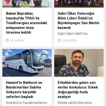
Bakan Bayraktar,
Sabri Ülker Geleceğin
İstanbul’da TPAO ile
Bilim Lideri Ödülü’nü
TotalEnergies arasındaki
Biyokimyager San Martin
anlaşmanın imza
kazandı
törenine katıldı
Sabri Ülker Vakfı’nın
İstanbul'da Türkiye Petrolleri
yenilenen globalleşme
13.04.2026
10.04.2026
Anonim Ortaklığı (TPAO) ile
vizyonuyla 10’uncu yılında
TotalEnergies arasında
uluslararası arenaya açtığı
Enerji ve Tabii Kaynaklar
Geleceğin Bilim Lideri
Bakanı Alpaslan
Ödülü’nü, Şili Üniversitesi Tıp
Bayraktar'ın katılımıyla iş
Fakültesi Beslenme
birliği anlaşması imzalandı.
Bölümü’nden Biyokimyager
Maria Elsa Pando San
Martin kazandı. San
Martin’in araştırmasının,
Havaist’in Balıkesir ve
Erkeklerden gelen son
sağlık ve sürdürülebilirliği
Bandırma’dan Sabiha
veriler korkutucu: Erkek
‘Döngüsel Beslenme’
Gökçen’e karşılıklı
doğurganlığı hızla
yaklaşımıyla bir araya
seferleri başladı
azalıyor
getirdiği belirtildi.
İstanbul’un havalimanlarına
Bebek sahibi olamama