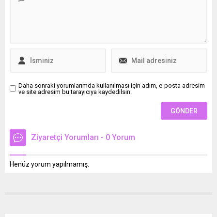
söz ettirmeye devam ediyor.
Siyaset ve sivil toplum
kuruluşlarında aktif rol
üstlenen Gültekin, sadece
ekonomik değil, sosyal ve
kültürel kalkınmaya...
Daha sonraki yorumlarımda kullanılması için adım, e-posta adresim
ve site adresim bu tarayıcıya kaydedilsin.
Ziyaretçi Yorumları - 0 Yorum
Henüz yorum yapılmamış.