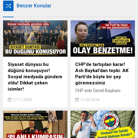
Benzer Konular
Siyaset dünyası bu
CHP’de tartışılan karar!
düğünü konuşuyor!
Aslı Baykal’dan tepki: AK
Sosyal medyada gündem
Parti’de böyle bir şey
oldu! Dikkat çeken
göremezsiniz
isimler!
CHP eski Genel Başkanı
CHP'de son zamanların en
Deniz Baykalın kızı Aslı
17.11.2025
11.05.2024
çok konuşulan isimlerinden
Baykal, CHPnin üyelerle ilgili
biri olan Mehmet Sevigen’in
çalışmasına Nazi
oğlu dünya evine girdi.
benzetmesi yaparak tepki
Düğününde siyaset
gösterdi.
dünyasından önemli isimler
bir araya geldi.