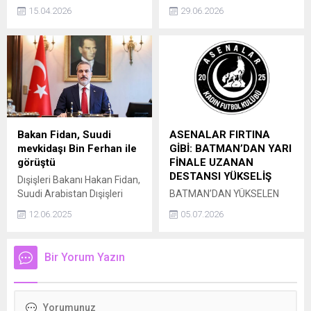
bagajlı yolcu taşımacılığı
durumunda genellikle kadın
15.04.2026
29.06.2026
hizmeti sunan Havaist,
kaynaklı sorunlara
Balıkesir ve Bandırma ile
odaklanılırken, güncel veriler
Sabiha Gökçen Havalimanı
erkek faktörünün de kısırlık
arasında yeni bir ulaşım
nedenleri arasında yarı
dönemini başlatıyor.
yarıya pay sahibi olduğunu
ortaya koydu.
Bakan Fidan, Suudi
ASENALAR FIRTINA
mevkidaşı Bin Ferhan ile
GİBİ: BATMAN’DAN YARI
görüştü
FİNALE UZANAN
DESTANSI YÜKSELİŞ
Dışişleri Bakanı Hakan Fidan,
Suudi Arabistan Dışişleri
BATMAN’DAN YÜKSELEN
Bakanı Faysal Bin Ferhan ile
GÜÇ: ASENALAR TÜRKİYE
12.06.2025
05.07.2026
telefon görüşmesi yaptı.
GÜNDEMİNDE Batman’da
doğan ve genç yaşına
rağmen hem iş dünyasında
Bir Yorum Yazın
hem de toplumsal alanda
dikkat çeken bir isim olan
Hakan Gültekin, ortaya
koyduğu vizyonla adından