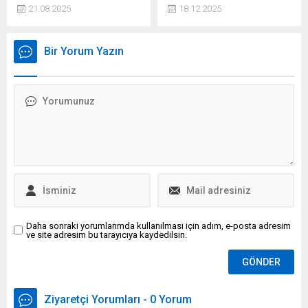
Pearson’un yenilikçi dijital
Destici, DEM Parti
21.08.2025
18.12.2025
öğrenme platformu MyLab,
tarafından hazırlanan
İTÜ’deki birinci sınıf
raporu "paçavra" olarak
öğrencilerinin hizmetine
nitelendirerek, bu taleplerin
Bir Yorum Yazın
sunuldu. Uygulama özellikle
"Sevr hayallerini diriltme
matematik, fizik ve kimya
girişimi" olduğunu savundu
gibi temel bilim derslerinde
ve anayasanın pazarlık
öğretim sürecini
belgesi olamayacağını
dönüştürmeyi hedefliyor.
belirtti.
Daha sonraki yorumlarımda kullanılması için adım, e-posta adresim
ve site adresim bu tarayıcıya kaydedilsin.
Ziyaretçi Yorumları - 0 Yorum