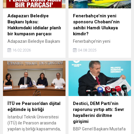
Adapazarı Belediye
Fenerbahçe’nin yeni
Başkanı Işıksu:
sponsoru Chobani’nin
Hakkımdaki iddialar planlı
sahibi Hamdi Ulukaya
bir kumpasın parçası
kimdir?
Adapazarı Belediye Başkanı
Fenerbahçe’nin yeni
Mutlu Işıksu, hakkında
sponsoru Chobani’nin sahibi
16.02.2026
04.08.2025
gündeme gelen iddialara
Hamdi Ulukaya kimdir? İşte
ilişkin “İddialar planlı bir
Erzincan’dan Amerika’ya
kumpastır. Hakikat er ya da
uzanan başarı hikâyesiyle
geç ortaya çıkacak. Alnımız
dikkat çeken Ulukaya’nın
ak, başımız diktir”
hayatı ve Chobani
açıklamasında bulundu.
markasının yükselişi…
İTÜ ve Pearson’dan dijital
Destici, DEM Parti’nin
eğitimde iş birliği
raporunu yırtıp attı: Sevr
hayallerini diriltme
İstanbul Teknik Üniversitesi
girişimi
(İTÜ) ile Pearson arasında
yapılan iş birliği kapsamında,
BBP Genel Başkanı Mustafa