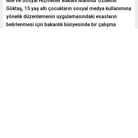
Aile ve Sosyal Hizmetler Bakanı Mahinur Özdemir
Göktaş, 15 yaş altı çocukların sosyal medya kullanımına
yönelik düzenlemenin uygulamasındaki esasların
belirlenmesi için bakanlık bünyesinde bir çalışma
grubunun kurulduğunu açıkladı.
Paylaş
Tweetle
Gönder
Yayınlama: 20.05.2026