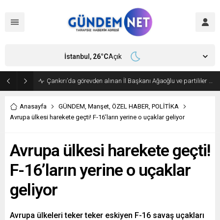
İstanbul,
26
°C
Açık
Bakan Fidan, Hamas Siyasi Büro Şefi Hayye’yi kabul etti
Anasayfa
GÜNDEM
,
Manşet
,
ÖZEL HABER
,
POLİTİKA
Avrupa ülkesi harekete geçti! F-16’ların yerine o uçaklar geliyor
Avrupa ülkesi harekete geçti!
F-16’ların yerine o uçaklar
geliyor
Avrupa ülkeleri teker teker eskiyen F-16 savaş uçakları