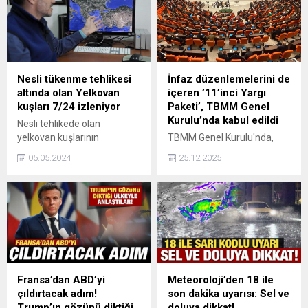
Türkiye'nin deniz yetki
alanlarını ihlal eden bir
haritayı kabul ettirme
girişimine sert tepki
gösterdi.
Nesli tükenme tehlikesi
İnfaz düzenlemelerini de
altında olan Yelkovan
içeren ’11’inci Yargı
kuşları 7/24 izleniyor
Paketi’, TBMM Genel
Kurulu’nda kabul edildi
Nesli tehlikede olan
yelkovan kuşlarının
TBMM Genel Kurulu'nda,
korunması için proje yürüten
kamuoyunda '11'inci Yargı
05.05.2024
25.12.2025
akademisyenler, İstanbul
Paketi' olarak da bilinen,
Boğazından geçiş yapan 30
'Türk Ceza Kanunu ile Bazı
kuşu, uzun uğraşlar sonucu
Kanunlarda Değişiklik
sırtlarına taktıkları uydu
Yapılmasına Dair Kanun
cihazlarıyla 24 saat takip
Teklifi' kabul edildi.
ediyor.
Fransa’dan ABD’yi
Meteoroloji’den 18 ile
çıldırtacak adım!
son dakika uyarısı: Sel ve
Trump’ın gözünü diktiği
doluya dikkat!