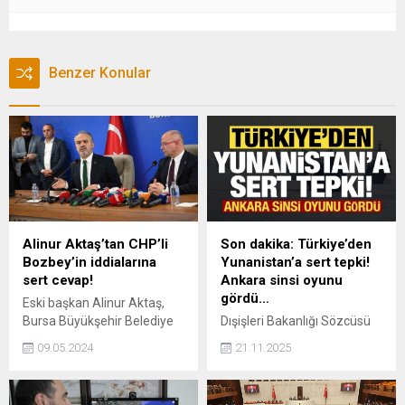
Benzer Konular
Alinur Aktaş’tan CHP’li
Son dakika: Türkiye’den
Bozbey’in iddialarına
Yunanistan’a sert tepki!
sert cevap!
Ankara sinsi oyunu
gördü…
Eski başkan Alinur Aktaş,
Bursa Büyükşehir Belediye
Dışişleri Bakanlığı Sözcüsü
Başkanı Mustafa Bozbey’in
Öncü Keçeli, Yunanistan'ın
09.05.2024
21.11.2025
gündeme getirdiği iddiaları
Avrupa Birliği'nin (AB) Deniz
cevaplandırdı.
Mekansal Planlama (DMP)
Platformu üzerinden