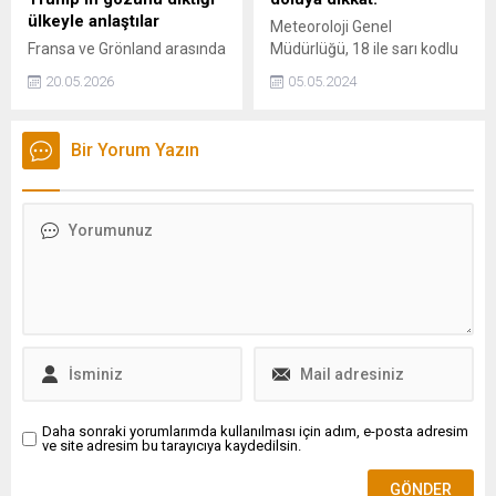
ülkeyle anlaştılar
Meteoroloji Genel
Fransa ve Grönland arasında
Müdürlüğü, 18 ile sarı kodlu
kritik maden ve minerallerde
uyarıda bulunarak sel, su
20.05.2026
05.05.2024
işbirliğini artırmaya yönelik
baskını, yıldırım, yerel dolu
niyet mektubu imzalandığı
yağışı, yağış anında kuvvetli
bildirildi.
rüzgar gibi olumsuzluklara
Bir Yorum Yazın
karşı dikkatli ve tedbirli
olunması gerektiğini
duyurdu.
Daha sonraki yorumlarımda kullanılması için adım, e-posta adresim
ve site adresim bu tarayıcıya kaydedilsin.