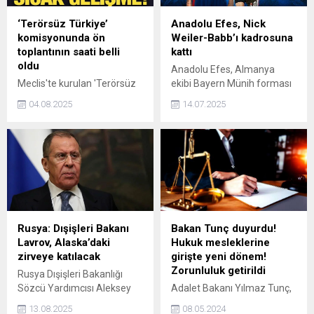
düşünülüyor
‘Terörsüz Türkiye’
Anadolu Efes, Nick
komisyonunda ön
Weiler-Babb’ı kadrosuna
toplantının saati belli
kattı
oldu
Anadolu Efes, Almanya
Meclis'te kurulan 'Terörsüz
ekibi Bayern Münih forması
Türkiye' komisyonunda ön
giyen Nick Weiler-Babb ile
04.08.2025
14.07.2025
toplantı bugün 14.00'te
2+1 yıllık sözleşme
yapılacak. Meclis Başkanı
imzalandığını duyurdu
Numan Kurtulmuş grup
başkanvekilleriyle
görüşecek. 'Terörsüz
Türkiye' toplantısı ise yarın
saat 11.00'de toplanacak.
Rusya: Dışişleri Bakanı
Bakan Tunç duyurdu!
Lavrov, Alaska’daki
Hukuk mesleklerine
zirveye katılacak
girişte yeni dönem!
Zorunluluk getirildi
Rusya Dışişleri Bakanlığı
Sözcü Yardımcısı Aleksey
Adalet Bakanı Yılmaz Tunç,
Fadeyev, Dışişleri Bakanı
vatandaşlara daha kaliteli
13.08.2025
08.05.2024