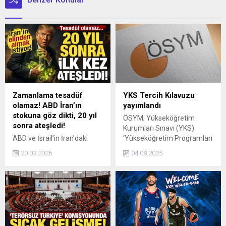
Zamanlama tesadüf
YKS Tercih Kılavuzu
olamaz! ABD İran’ın
yayımlandı
stokuna göz dikti, 20 yıl
ÖSYM, Yükseköğretim
sonra ateşledi!
Kurumları Sınavı (YKS)
ABD ve İsrail’in İran’daki
‘Yükseköğretim Programları
uranyum stokuna
ve Kontenjanları Kılavuzu’nu
20.03.2026
04.08.2025
operasyon planladığı
yayımladı. Tercihler, 1-11
iddiaları sürerken, ABD 20 yıl
Ağustos tarihleri arasında
sonra Y-12 tesisinde yeni bir
gerçekleştirilecek.
yöntemle uranyum
saflaştırmaya başladı.
ABD'nin uranyumu
savunmada kullanacağı