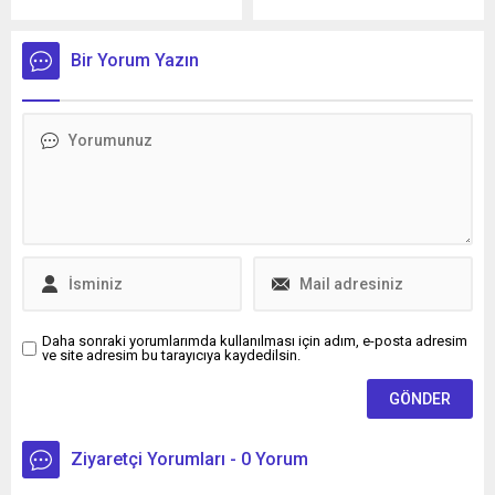
Sergey Lavrov’un, ABD ile
hukuk hizmeti
Rusya liderlerinin Alaska’da
sağlayabilmek amacıyla
yapacağı görüşmede yer
Hukuk Mesleklerine Giriş
Bir Yorum Yazın
alacağını söyledi.
Sınavı ve İdari Yargı Ön
Sınavıyla ilgili çalışmaların
tamamlandığını açıkladı.
Karar Resmi Gazetede
yayımlandı.
Daha sonraki yorumlarımda kullanılması için adım, e-posta adresim
ve site adresim bu tarayıcıya kaydedilsin.
Ziyaretçi Yorumları - 0 Yorum