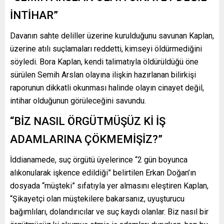
İNTİHAR”
Davanın sahte deliller üzerine kurulduğunu savunan Kaplan,
üzerine atılı suçlamaları reddetti, kimseyi öldürmediğini
söyledi. Bora Kaplan, kendi talimatıyla öldürüldüğü öne
sürülen Semih Arslan olayına ilişkin hazırlanan bilirkişi
raporunun dikkatli okunması halinde olayın cinayet değil,
intihar olduğunun görüleceğini savundu.
“BİZ NASIL ÖRGÜTMÜŞÜZ Kİ İŞ
ADAMLARINA ÇÖKMEMİŞİZ?”
İddianamede, suç örgütü üyelerince “2 gün boyunca
alıkonularak işkence edildiği” belirtilen Erkan Doğan’ın
dosyada “müşteki” sıfatıyla yer almasını eleştiren Kaplan,
“Şikayetçi olan müştekilere bakarsanız, uyuşturucu
bağımlıları, dolandırıcılar ve suç kaydı olanlar. Biz nasıl bir