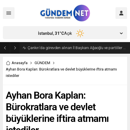
İstanbul,
31
°C
Açık
Bakan Fidan, Hamas Siyasi Büro Şefi Hayye’yi kabul etti
Anasayfa
GÜNDEM
Ayhan Bora Kaplan: Bürokratlara ve devlet büyüklerine iftira atmamı
istediler
Ayhan Bora Kaplan:
Bürokratlara ve devlet
büyüklerine iftira atmamı