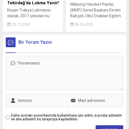
olarak görevine kaldığı
diplomalarını İsveç Kralı Carl
Tekirdağ’da Lokma Yenir!
Milliyetçi Hareket Partisi
yerden devam edecek.
Gustaf’tan aldı.
Keşan Trakya Lokmacısı
(MHP) Genel Başkanı Devlet
olarak, 2017 yılından bu
Bahçeli, Ülkü Ocakları Eğitim
yana Trakya'nın
ve Kültür Vakfı'nı ziyaret etti.
29.12.2024
06.06.2025
vazgeçilmez lezzetlerinden
olan lokmayı, özel
günlerinize ve
Bir Yorum Yazın
organizasyonlarınıza
taşıyoruz.
Daha sonraki yorumlarımda kullanılması için adım, e-posta adresim
ve site adresim bu tarayıcıya kaydedilsin.