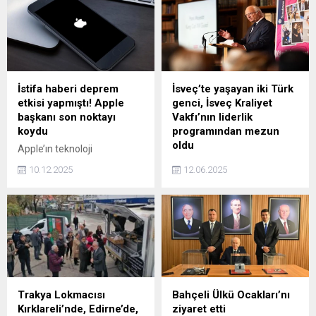
şüphelilerden Suat
sonuçlarını açıkladı.
Durmaz'ın belediyede
müdür olduğu ortaya çıktı.
İstifa haberi deprem
İsveç’te yaşayan iki Türk
etkisi yapmıştı! Apple
genci, İsveç Kraliyet
başkanı son noktayı
Vakfı’nın liderlik
koydu
programından mezun
oldu
Apple’ın teknoloji
bağımsızlığını sağlayan en
İsveç'te çeşitli sivil toplum
10.12.2025
12.06.2025
kritik isimlerden biri olan çip
faaliyetlerinde rol alan İrem
bölümünün başındaki Johny
Hafif ile Mert Can Yılmaz,
Srouji’nin şirketten
İsveç Kraliyet Vakfı’nın
ayrılacağı iddiaları, teknoloji
Değer Temelli Genç Liderlik
gündeminde geniş yer
Programı’nı tamamladı. 3
bulmuştu. Ancak
Haziran’da Stockholm’deki
Bloomberg’in yayımladığı
Kraliyet Sarayı’nda yer alan
notla bu söylentilere son
Bernadotte
nokta konuldu. Srouji,
Kütüphanesi’nde
Trakya Lokmacısı
Bahçeli Ülkü Ocakları’nı
Apple’ın çip biriminin lideri
düzenlenen törende,
Kırklareli’nde, Edirne’de,
ziyaret etti