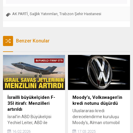
AK PARTİ
Sağlık Yatırımları
Trabzon Şehir Hastanesi
,
,
Benzer Konular
İsrailli büyükelçiden F-
Moody’s, Volkswagen’in
35I itirafı: Menzilleri
kredi notunu düşürdü
artırıldı
Uluslararası kredi
İsrail'in ABD Büyükelçisi
derecelendirme kuruluşu
Yechiel Leiter, ABD ile
Moody's, Alman otomobil
nükleer müzakereler
üreticisi Volkswagen'in uzun
16.02.2026
17.03.2025