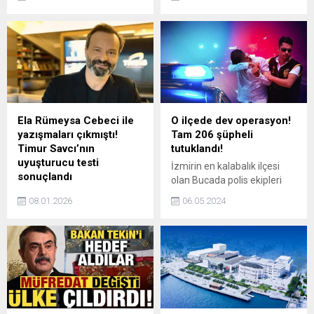
sürdüren İran'la gerilim
vadeli kredi notunu
sürerken ellerindeki F-35I
"otomotiv sektöründeki
savaş jetlerinin uçuş
sıkıntılar ve Çin rekabeti"
menzilini ek yakıt tanklarıyla
nedeniyle "BAA1”
artırdıklarını belirtti.
seviyesine düşürdü.
Ela Rümeysa Cebeci ile
O ilçede dev operasyon!
yazışmaları çıkmıştı!
Tam 206 şüpheli
Timur Savcı’nın
tutuklandı!
uyuşturucu testi
İzmirin en kalabalık ilçesi
sonuçlandı
olan Bucada polis ekipleri
Ela Rümeysa Cebeci ile
tarafından gerçekleştirilen
08.01.2026
06.05.2024
yazışmaları ortaya çıkan ve
huzur uygulamalarında, 400
ardından gözaltına alınan
aranan şahıs yakalanırken
TİMS&B Productions
çeşitli suçlardan adliyeye
ortaklarından ünlü yapımcı
sevk edilen 206 şüpheli
Timur Savcı, Adli Tıp
tutuklandı.
Kurumu'nda test verdi.
Yapılan incelemelerin
ardından Timur Savcı'nın