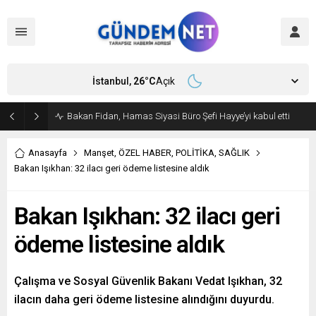
İstanbul,
26
°C
Açık
Bakan Fidan, Hamas Siyasi Büro Şefi Hayye’yi kabul etti
Anasayfa
Manşet
,
ÖZEL HABER
,
POLİTİKA
,
SAĞLIK
Bakan Işıkhan: 32 ilacı geri ödeme listesine aldık
Bakan Işıkhan: 32 ilacı geri
ödeme listesine aldık
Çalışma ve Sosyal Güvenlik Bakanı Vedat Işıkhan, 32
ilacın daha geri ödeme listesine alındığını duyurdu.