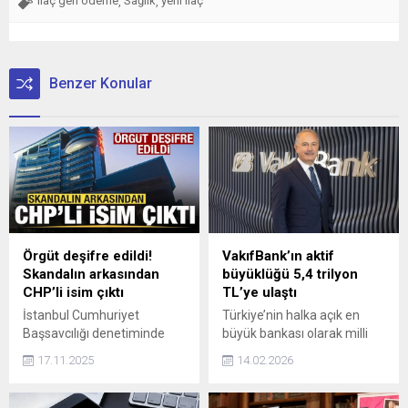
ilaç geri ödeme
Sağlık
yerli ilaç
,
,
Benzer Konular
Örgüt deşifre edildi!
VakıfBank’ın aktif
Skandalın arkasından
büyüklüğü 5,4 trilyon
CHP’li isim çıktı
TL’ye ulaştı
İstanbul Cumhuriyet
Türkiye’nin halka açık en
Başsavcılığı denetiminde
büyük bankası olarak milli
yürütülen çalışmalar sonucu
ekonomiye kesintisiz
17.11.2025
14.02.2026
göçmen kaçakçılığı
desteğini sürdüren
organizasyonu açığa çıktı.
VakıfBank, 2025 yılı
Örgüt içerisinde yer alan
dördüncü çeyrek finansal