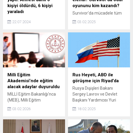
kişiyi öldürdü, 6 kişiyi
oyununu kim kazandı?
yaraladı
Survivor'da mücadele tüm
Hırvatistanda huzurevine
hızıyla devam ediyor. Son
22.07.2024
03.02.2025
düzenlenen silahlı saldırıda
bölümde oynanan nefes
6 kişi öldü, 6 kişi de
kesen ödül oyunu izleyenleri
yaralandı. Polis tarafından
ekrana kilitlerken,
yakalanan saldırganın savaş
yarışmacılar arasında
gazisi olduğu öğrenildi.
yaşanan tartışmalar
Hırvatistan Cumhurbaşkanı
gündem oldu. Peki,
Zoran Milanovic yaptığı
Survivor'da kim elendi?
açıklamada, saldırının
Serenay mı, Meryem mi
benzeri görülmemiş vahşi
elendi? Survivor'da ödül
Milli Eğitim
Rus Heyeti, ABD ile
bir suç olduğunu
oyununu kim kazandı?
Akademisi’nde eğitim
görüşme için Riyad’da
vurgulayarak tepki gösterdi.
alacak adaylar duyuruldu
Rusya Dışişleri Bakanı
MİLLİ Eğitim Bakanlığı'nca
Sergey Lavrov ve Devlet
(MEB), Milli Eğitim
Başkanı Yardımcısı Yuri
Akademisi'nde uygulanacak
Uşakov başkanlığındaki Rus
03.02.2026
18.02.2025
hazırlık eğitimine alınacak
heyeti, ABD heyetiyle
asıl ve yedek adaylar,
görüşmeler yapmak üzere
'personel.meb.gov.tr'
Suudi Arabistan'ın Riyad
adresinden duyuruldu.
kentine ulaştı.