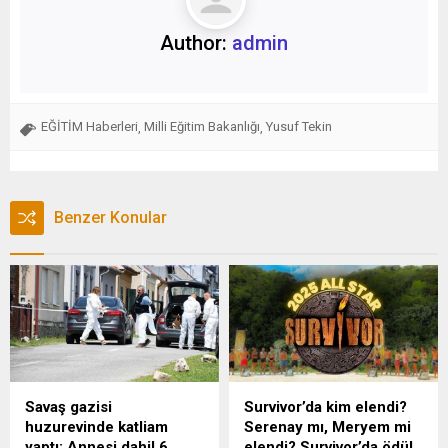
Author:
admin
EĞİTİM Haberleri
Milli Eğitim Bakanlığı
Yusuf Tekin
,
,
Benzer Konular
Savaş gazisi
Survivor’da kim elendi?
huzurevinde katliam
Serenay mı, Meryem mi
yaptı: Annesi dahil 6
elendi? Survivor’da ödül