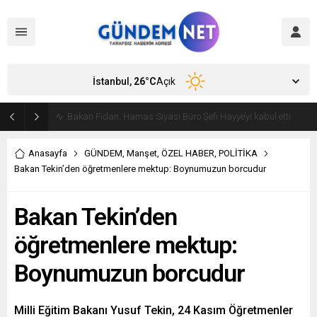
İstanbul,
26
°C
Açık
Bakan Fidan, Hamas Siyasi Büro Şefi Hayye’yi kabul etti
Anasayfa
GÜNDEM
,
Manşet
,
ÖZEL HABER
,
POLİTİKA
Bakan Tekin’den öğretmenlere mektup: Boynumuzun borcudur
Bakan Tekin’den
öğretmenlere mektup:
Boynumuzun borcudur
Milli Eğitim Bakanı Yusuf Tekin, 24 Kasım Öğretmenler