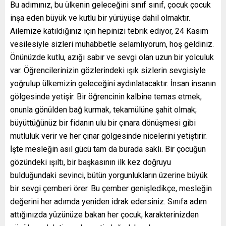
Bu adımınız, bu ülkenin geleceğini sınıf sınıf, çocuk çocuk
inşa eden büyük ve kutlu bir yürüyüşe dahil olmaktır.
Ailemize katıldığınız için hepinizi tebrik ediyor, 24 Kasım
vesilesiyle sizleri muhabbetle selamlıyorum, hoş geldiniz.
Önünüzde kutlu, azığı sabır ve sevgi olan uzun bir yolculuk
var. Öğrencilerinizin gözlerindeki ışık sizlerin sevgisiyle
yoğrulup ülkemizin geleceğini aydınlatacaktır. İnsan insanın
gölgesinde yetişir. Bir öğrencinin kalbine temas etmek,
onunla gönülden bağ kurmak, tekamülüne şahit olmak;
büyüttüğünüz bir fidanın ulu bir çınara dönüşmesi gibi
mutluluk verir ve her çınar gölgesinde nicelerini yetiştirir.
İşte mesleğin asıl gücü tam da burada saklı. Bir çocuğun
gözündeki ışıltı, bir başkasının ilk kez doğruyu
bulduğundaki sevinci, bütün yorgunlukların üzerine büyük
bir sevgi çemberi örer. Bu çember genişledikçe, mesleğin
değerini her adımda yeniden idrak edersiniz. Sınıfa adım
attığınızda yüzünüze bakan her çocuk, karakterinizden