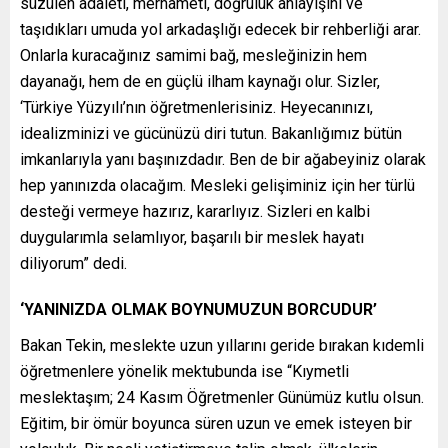
süzülen adaleti, merhameti, doğruluk anlayışını ve
taşıdıkları umuda yol arkadaşlığı edecek bir rehberliği arar.
Onlarla kuracağınız samimi bağ, mesleğinizin hem
dayanağı, hem de en güçlü ilham kaynağı olur. Sizler,
‘Türkiye Yüzyılı’nın öğretmenlerisiniz. Heyecanınızı,
idealizminizi ve gücünüzü diri tutun. Bakanlığımız bütün
imkanlarıyla yanı başınızdadır. Ben de bir ağabeyiniz olarak
hep yanınızda olacağım. Mesleki gelişiminiz için her türlü
desteği vermeye hazırız, kararlıyız. Sizleri en kalbi
duygularımla selamlıyor, başarılı bir meslek hayatı
diliyorum” dedi.
‘YANINIZDA OLMAK BOYNUMUZUN BORCUDUR’
Bakan Tekin, meslekte uzun yıllarını geride bırakan kıdemli
öğretmenlere yönelik mektubunda ise “Kıymetli
meslektaşım; 24 Kasım Öğretmenler Günümüz kutlu olsun.
Eğitim, bir ömür boyunca süren uzun ve emek isteyen bir