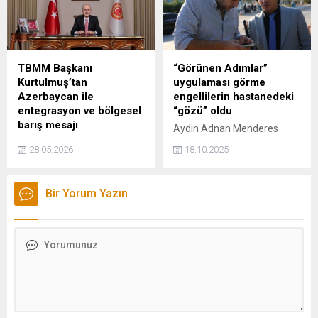
TBMM Başkanı
“Görünen Adımlar”
Kurtulmuş’tan
uygulaması görme
Azerbaycan ile
engellilerin hastanedeki
entegrasyon ve bölgesel
“gözü” oldu
barış mesajı
Aydın Adnan Menderes
TBMM Başkanı Numan
Üniversitesi Hastanesi'nde
28.05.2026
18.10.2025
Kurtulmuş, "Biz ‘iki ayrı
geliştirilen "Görünen
devlet’ olsak da ‘iki ayrı
Adımlar" mobil uygulaması
millet’ değiliz. Biz biriz,
sayesinde kampüste
Bir Yorum Yazın
beraberiz, aynı tarihî
herhangi bir durakta inen
hafızayı, kültürü ve kaderi
görme engelli, sesli komutla
paylaşan bir bütünüz."
istediği polikliniğe tek başına
ifadelerini kullandı
gidebiliyor