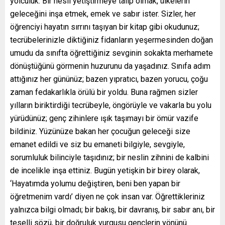
yolculuk. Bir nesli yetiştirmeye talip olmak, ülkelerin
geleceğini inşa etmek, emek ve sabır ister. Sizler, her
öğrenciyi hayatın sırrını taşıyan bir kitap gibi okudunuz;
tecrübelerinizle diktiğiniz fidanların yeşermesinden doğan
umudu da sınıfta öğrettiğiniz sevginin sokakta merhamete
dönüştüğünü görmenin huzurunu da yaşadınız. Sınıfa adım
attığınız her gününüz; bazen yıpratıcı, bazen yorucu, çoğu
zaman fedakarlıkla örülü bir yoldu. Buna rağmen sizler
yılların biriktirdiği tecrübeyle, öngörüyle ve vakarla bu yolu
yürüdünüz; genç zihinlere ışık taşımayı bir ömür vazife
bildiniz. Yüzünüze bakan her çocuğun geleceği size
emanet edildi ve siz bu emaneti bilgiyle, sevgiyle,
sorumluluk bilinciyle taşıdınız; bir neslin zihnini de kalbini
de incelikle inşa ettiniz. Bugün yetişkin bir birey olarak,
‘Hayatımda yolumu değiştiren, beni ben yapan bir
öğretmenim vardı’ diyen ne çok insan var. Öğrettikleriniz
yalnızca bilgi olmadı; bir bakış, bir davranış, bir sabır anı, bir
teselli sözü, bir doğruluk vurgusu gençlerin yönünü