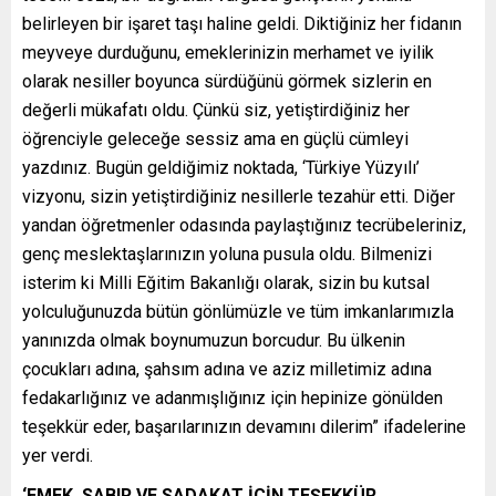
belirleyen bir işaret taşı haline geldi. Diktiğiniz her fidanın
meyveye durduğunu, emeklerinizin merhamet ve iyilik
olarak nesiller boyunca sürdüğünü görmek sizlerin en
değerli mükafatı oldu. Çünkü siz, yetiştirdiğiniz her
öğrenciyle geleceğe sessiz ama en güçlü cümleyi
yazdınız. Bugün geldiğimiz noktada, ‘Türkiye Yüzyılı’
vizyonu, sizin yetiştirdiğiniz nesillerle tezahür etti. Diğer
yandan öğretmenler odasında paylaştığınız tecrübeleriniz,
genç meslektaşlarınızın yoluna pusula oldu. Bilmenizi
isterim ki Milli Eğitim Bakanlığı olarak, sizin bu kutsal
yolculuğunuzda bütün gönlümüzle ve tüm imkanlarımızla
yanınızda olmak boynumuzun borcudur. Bu ülkenin
çocukları adına, şahsım adına ve aziz milletimiz adına
fedakarlığınız ve adanmışlığınız için hepinize gönülden
teşekkür eder, başarılarınızın devamını dilerim” ifadelerine
yer verdi.
‘EMEK, SABIR VE SADAKAT İÇİN TEŞEKKÜR