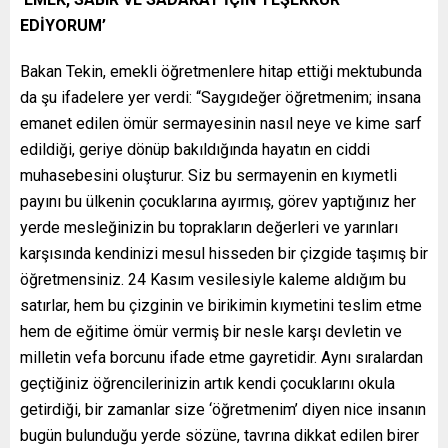
EDİYORUM’
Bakan Tekin, emekli öğretmenlere hitap ettiği mektubunda
da şu ifadelere yer verdi: “Saygıdeğer öğretmenim; insana
emanet edilen ömür sermayesinin nasıl neye ve kime sarf
edildiği, geriye dönüp bakıldığında hayatın en ciddi
muhasebesini oluşturur. Siz bu sermayenin en kıymetli
payını bu ülkenin çocuklarına ayırmış, görev yaptığınız her
yerde mesleğinizin bu toprakların değerleri ve yarınları
karşısında kendinizi mesul hisseden bir çizgide taşımış bir
öğretmensiniz. 24 Kasım vesilesiyle kaleme aldığım bu
satırlar, hem bu çizginin ve birikimin kıymetini teslim etme
hem de eğitime ömür vermiş bir nesle karşı devletin ve
milletin vefa borcunu ifade etme gayretidir. Aynı sıralardan
geçtiğiniz öğrencilerinizin artık kendi çocuklarını okula
getirdiği, bir zamanlar size ‘öğretmenim’ diyen nice insanın
bugün bulunduğu yerde sözüne, tavrına dikkat edilen birer