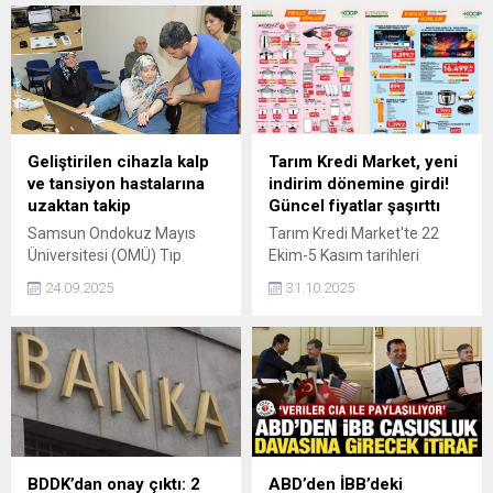
Geliştirilen cihazla kalp
Tarım Kredi Market, yeni
ve tansiyon hastalarına
indirim dönemine girdi!
uzaktan takip
Güncel fiyatlar şaşırttı
Samsun Ondokuz Mayıs
Tarım Kredi Market'te 22
Üniversitesi (OMÜ) Tıp
Ekim-5 Kasım tarihleri
Fakültesi, Elektrik Elektronik
arasında müşterileri fırsat
24.09.2025
31.10.2025
Mühendisliği ile Sağlık
günleri bekliyor. Bu
Bilimleri Fakültesi iş
kapsamda; elektrikli yatay
birliğinde geliştirilen cihazla
ısıtıcı, led tv, elektrikli basınçlı
kronik hastaların verileri
pişirici, dikey ısıtıcı, elektrikli
uzaktan takip ediliyor. Doç.
katlanabilir cezve gibi
Dr. Ömer Gedikli, Cihaz
ürünler cazip fiyatlarla
tansiyon, nabız ve kilo
raflarda yer alacak.
ölçümü yapıyor. Hastalar
cihazdaki verileri internetle
BDDK’dan onay çıktı: 2
ABD’den İBB’deki