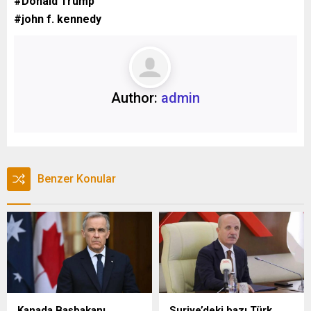
#Donald Trump
#john f. kennedy
Author:
admin
Benzer Konular
Kanada Başbakanı
Suriye’deki bazı Türk