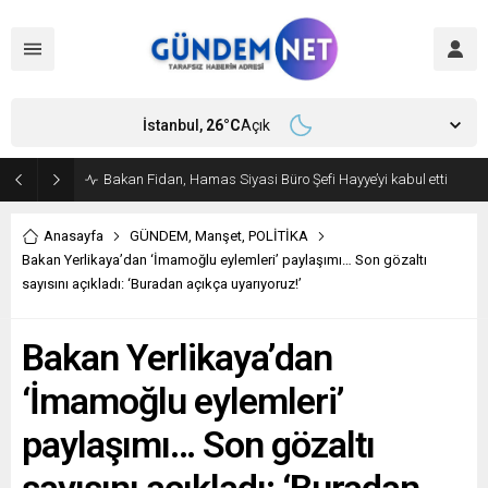
İstanbul,
26
°C
Açık
Bakan Fidan, Hamas Siyasi Büro Şefi Hayye’yi kabul etti
Anasayfa
GÜNDEM
,
Manşet
,
POLİTİKA
Bakan Yerlikaya’dan ‘İmamoğlu eylemleri’ paylaşımı… Son gözaltı
sayısını açıkladı: ‘Buradan açıkça uyarıyoruz!’
Bakan Yerlikaya’dan
‘İmamoğlu eylemleri’
paylaşımı… Son gözaltı