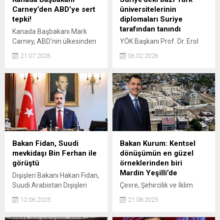
Carney’den ABD’ye sert
üniversitelerinin
tepki!
diplomaları Suriye
tarafından tanındı
Kanada Başbakanı Mark
Carney, ABD'nin ülkesinden
YÖK Başkanı Prof. Dr. Erol
ithal edilen bazı mallara
Özvar, “Suriye’nin kuzey
21.07.2026
06.02.2026
yüzde 50 gümrük vergisi
bölgelerinde faaliyet
getirme kararını "tek taraflı
gösteren Türk
ticari eylem" olarak
üniversitelerinden mezun
tanımladı.
olan öğrencilerin
diplomalarının Suriye
tarafından tanınmasına
ilişkin süreç, olumlu şekilde
tamamlanmıştır” dedi.
Bakan Fidan, Suudi
Bakan Kurum: Kentsel
mevkidaşı Bin Ferhan ile
dönüşümün en güzel
görüştü
örneklerinden biri
Mardin Yeşilli’de
Dışişleri Bakanı Hakan Fidan,
Suudi Arabistan Dışişleri
Çevre, Şehircilik ve İklim
Bakanı Faysal Bin Ferhan ile
Değişikliği Başkanı Murat
12.06.2025
21.08.2025
telefon görüşmesi yaptı.
Kurum, Mardin'in Yeşilli
ilçesindeki kentsel dönüşüm