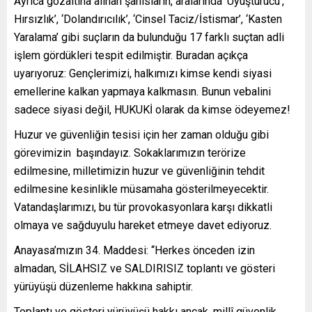
Ayrıca gözaltına alınan şahısların, aralarında ‘Uyuşturucu’,
Hırsızlık’, ‘Dolandırıcılık’, ‘Cinsel Taciz/İstismar’, ‘Kasten
Yaralama’ gibi suçların da bulunduğu 17 farklı suçtan adli
işlem gördükleri tespit edilmiştir. Buradan açıkça
uyarıyoruz: Gençlerimizi, halkımızı kimse kendi siyasi
emellerine kalkan yapmaya kalkmasın. Bunun vebalini
sadece siyasi değil, HUKUKİ olarak da kimse ödeyemez!
Huzur ve güvenliğin tesisi için her zaman olduğu gibi
görevimizin başındayız. Sokaklarımızın terörize
edilmesine, milletimizin huzur ve güvenliğinin tehdit
edilmesine kesinlikle müsamaha gösterilmeyecektir.
Vatandaşlarımızı, bu tür provokasyonlara karşı dikkatli
olmaya ve sağduyulu hareket etmeye davet ediyoruz.
Anayasa’mızın 34. Maddesi: “Herkes önceden izin
almadan, SİLAHSIZ ve SALDIRISIZ toplantı ve gösteri
yürüyüşü düzenleme hakkına sahiptir.
Toplantı ve gösteri yürüyüşü hakkı ancak, millî güvenlik,