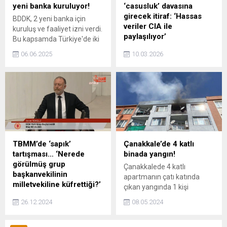
bize gönderdikten sonra
yeni banka kuruluyor!
‘casusluk’ davasına
hastayla iletişime geçiyoruz.
girecek itiraf: ‘Hassas
BDDK, 2 yeni banka için
İlaç düzenlemeleriyle birlikte
veriler CIA ile
kuruluş ve faaliyet izni verdi.
tedaviyi evde...
paylaşılıyor’
Bu kapsamda Türkiye'de iki
yeni banka açılacak. Biri 11,5
Fetullahçı Terör Örgütü
06.06.2025
10.03.2026
milyar TL sermayeyle Halk
(FETÖ) sempatizanı
Katılım Bankası, diğeri ise
paylaşımlarıyla öne çıkan
Aytemiz Yatırım Bankası
ABD'li akademisyen Michael
olacak.
Rubin, bu kez Ekrem
İmamoğlu hakkında devam
eden casusluk davasına
eklenebilecek şaşırtıcı bir
itirafta bulundu.
TBMM’de ‘sapık’
Çanakkale’de 4 katlı
tartışması… ‘Nerede
binada yangın!
görülmüş grup
Çanakkalede 4 katlı
başkanvekilinin
apartmanın çatı katında
milletvekiline küfrettiği?’
çıkan yangında 1 kişi
TBMM Genel Kurulu'nda
dumandan etkilendi
26.12.2024
08.05.2024
DEM Parti Kocaeli Milletvekili
Ömer Faruk Gergerlioğlu ile