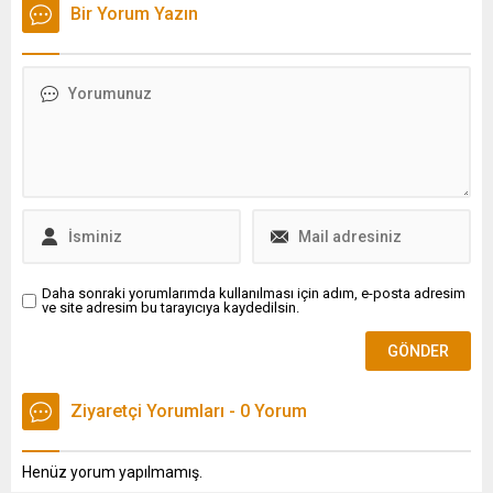
AKP Grup Başkanvekili
Bir Yorum Yazın
Özlem Zengin arasında
'çıplak arama' üzerine
tartışma yaşandı.
Gergerlioğlu, Özlem Zengin
bana yönelik 'sapık' kelimesi
sarfetti. Haksızlığı ortaya
çıkınca ona buna hakaret
eden bir insan. Uşak'ta o
kadınlar beraat etti. Suçlu
olsa bile hiç kimseye çıplak...
Daha sonraki yorumlarımda kullanılması için adım, e-posta adresim
ve site adresim bu tarayıcıya kaydedilsin.
Ziyaretçi Yorumları - 0 Yorum
Henüz yorum yapılmamış.