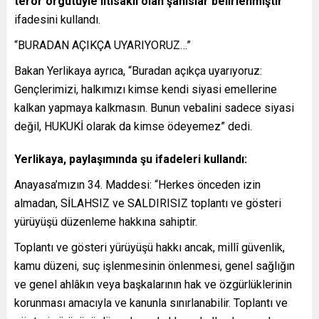
terör örgütüyle iltisaklı olan şahıslar belirlenmiştir”
ifadesini kullandı.
“BURADAN AÇIKÇA UYARIYORUZ…”
Bakan Yerlikaya ayrıca, “Buradan açıkça uyarıyoruz:
Gençlerimizi, halkımızı kimse kendi siyasi emellerine
kalkan yapmaya kalkmasın. Bunun vebalini sadece siyasi
değil, HUKUKİ olarak da kimse ödeyemez” dedi.
Yerlikaya, paylaşımında şu ifadeleri kullandı:
Anayasa’mızın 34. Maddesi: “Herkes önceden izin
almadan, SİLAHSIZ ve SALDIRISIZ toplantı ve gösteri
yürüyüşü düzenleme hakkına sahiptir.
Toplantı ve gösteri yürüyüşü hakkı ancak, millî güvenlik,
kamu düzeni, suç işlenmesinin önlenmesi, genel sağlığın
ve genel ahlâkın veya başkalarının hak ve özgürlüklerinin
korunması amacıyla ve kanunla sınırlanabilir. Toplantı ve