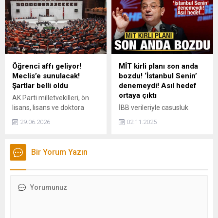
alanından görüntüler
paylaşarak, Kentsel
dönüşümün en güzel
örneklerinden biri Mardin
Yeşilli'de. Mardin'imizin
özgün mimarisine uygun bu
proje, ilçemizin güzelliğine
Öğrenci affı geliyor!
MİT kirli planı son anda
güzellik katacak ifadelerini
Meclis’e sunulacak!
bozdu! ‘İstanbul Senin’
kullandı.
Şartlar belli oldu
denemeydi! Asıl hedef
ortaya çıktı
AK Parti milletvekilleri, ön
lisans, lisans ve doktora
İBB verileriyle casusluk
öğrencileri ile kayıt yaptırma
yapan çetenin hedefi
29.06.2026
02.11.2025
hakkı kazanıp kayıt
sistemi ele geçirmekti.
yaptırmayanların yeniden
Casus Hüseyin Gün ile eski
öğrenciliğe dönmelerine
CIA ajanı Aaron Barr,
Bir Yorum Yazın
ilişkin kanun teklifini TBMM
satacakları yazılım ve
Başkanlığına sunacak.
cihazları truva atı olarak
kullanıp devlete sızacaktı.
Bu kirli planı MİT son anda
bozdu.