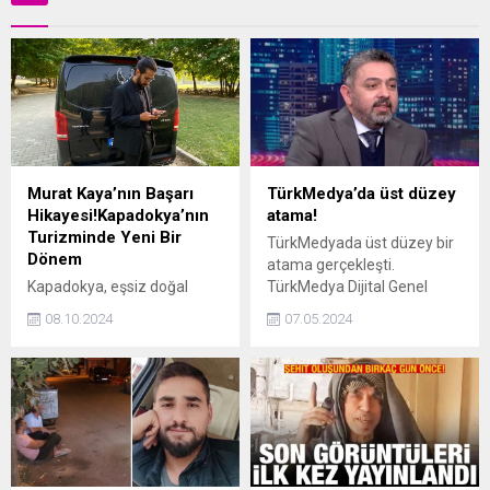
Murat Kaya’nın Başarı
TürkMedya’da üst düzey
Hikayesi!Kapadokya’nın
atama!
Turizminde Yeni Bir
TürkMedyada üst düzey bir
Dönem
atama gerçekleşti.
Kapadokya, eşsiz doğal
TürkMedya Dijital Genel
güzellikleri ve tarihi
Yayın Yönetmenliğine
08.10.2024
07.05.2024
zenginlikleriyle her yıl
Serkan Fıçıcı getirildi.
milyonlarca turisti kendine
çekmektedir. Bu büyüleyici
bölgenin turizminde önemli
bir dönüşüm yaşanırken, bu
değişimin arkasında
vizyoner lider Murat
Kaya’nın imzası bulunuyor.