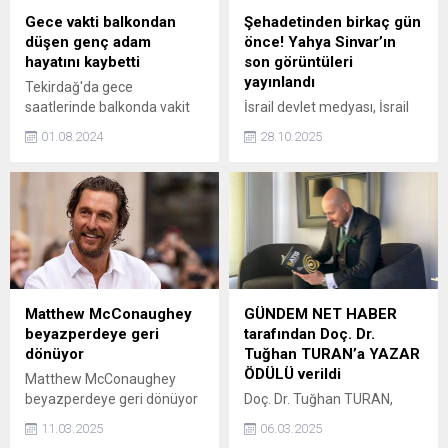
Gece vakti balkondan
Şehadetinden birkaç gün
düşen genç adam
önce! Yahya Sinvar’ın
hayatını kaybetti
son görüntüleri
yayınlandı
Tekirdağ'da gece
saatlerinde balkonda vakit
İsrail devlet medyası, İsrail
geçiren 32 yaşındaki Muhsin
güçleriyle girdiği çatışmada
01.08.2024
28.10.2025
Çapın, aşağı düşerek
kahramanca vefat eden
hayatını kaybetti.
Hamas lideri Yahya Sinvar'ın
şehadetinden birkaç gün
önce çekilen görüntülerini
yayınlandı.
Matthew McConaughey
GÜNDEM NET HABER
beyazperdeye geri
tarafından Doç. Dr.
dönüyor
Tuğhan TURAN’a YAZAR
ÖDÜLÜ verildi
Matthew McConaughey
beyazperdeye geri dönüyor
Doç. Dr. Tuğhan TURAN,
Ünlü oyuncu, The Rivals of
1983 yılında, emekli
11.03.2025
06.03.2025
Amziah King filmiyle
öğretmen ve müteahhit