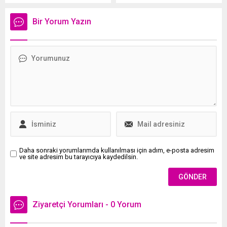
2019'dan sonra ilk kez
Mehmet Turan ile emekli
sinema seyircisiyle
eğitmen H. Müjde Turan’ın iki
Bir Yorum Yazın
buluşacak.
çocuğundan biri olarak
İstanbul’da dünyaya
gelmiştir.
Daha sonraki yorumlarımda kullanılması için adım, e-posta adresim
ve site adresim bu tarayıcıya kaydedilsin.
Ziyaretçi Yorumları - 0 Yorum