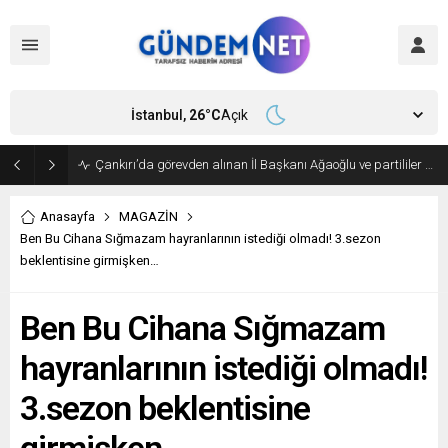
İstanbul,
26
°C
Açık
Bakan Fidan, Hamas Siyasi Büro Şefi Hayye’yi kabul etti
Anasayfa
MAGAZİN
Ben Bu Cihana Sığmazam hayranlarının istediği olmadı! 3.sezon
beklentisine girmişken…
Ben Bu Cihana Sığmazam
hayranlarının istediği olmadı!
3.sezon beklentisine