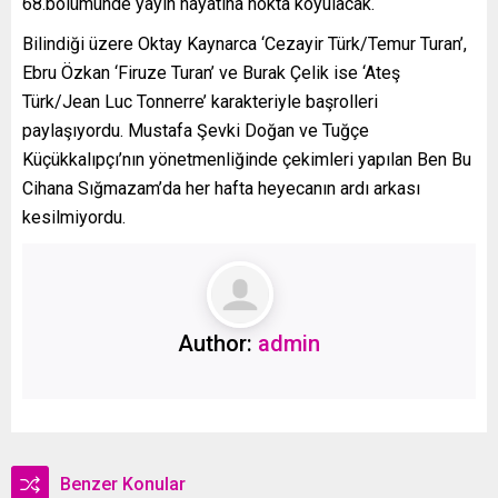
68.bölümünde yayın hayatına nokta koyulacak.
Bilindiği üzere Oktay Kaynarca ‘Cezayir Türk/Temur Turan’,
Ebru Özkan ‘Firuze Turan’ ve Burak Çelik ise ‘Ateş
Türk/Jean Luc Tonnerre’ karakteriyle başrolleri
paylaşıyordu. Mustafa Şevki Doğan ve Tuğçe
Küçükkalıpçı’nın yönetmenliğinde çekimleri yapılan Ben Bu
Cihana Sığmazam’da her hafta heyecanın ardı arkası
kesilmiyordu.
Author:
admin
Benzer Konular