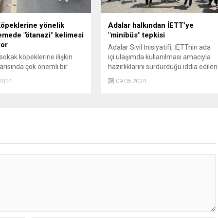
öpeklerine yönelik
Adalar halkından İETT’ye
mede "ötanazi" kelimesi
"minibüs" tepkisi
yor
Adalar Sivil İnisiyatifi, İETTnin ada
sokak köpeklerine ilişkin
içi ulaşımda kullanılması amacıyla
arısında çok önemli bir
hazırlıklarını sürdürdüğü iddia edilen
yaşandı. Ülkede
minibüs projesini protesto etti.
2024
09.05.2024
lara neden olan tasarıdan
 kelimesinin çıkarılacağı ve
erlik Hizmetleri Kanununun
inin 3. Fıkrasında yer alan
 uygulanır." maddesinin
ği öğrenildi.