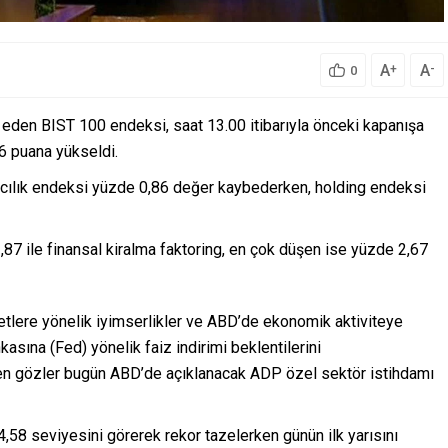
A
A
+
-
0
t eden BIST 100 endeksi, saat 13.00 itibarıyla önceki kapanışa
6 puana yükseldi.
kacılık endeksi yüzde 0,86 değer kaybederken, holding endeksi
7 ile finansal kiralma faktoring, en çok düşen ise yüzde 2,67
rketlere yönelik iyimserlikler ve ABD’de ekonomik aktiviteye
asına (Fed) yönelik faiz indirimi beklentilerini
en gözler bugün ABD’de açıklanacak ADP özel sektör istihdamı
,58 seviyesini görerek rekor tazelerken günün ilk yarısını