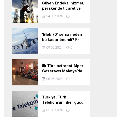
Güven Endeksi hizmet,
perakende ticaret ve
inşaat sektörlerinde
24.06.2024
0
düştü
‘Blok 70’ serisi neden
bu kadar önemli? F-
16’larla ilgili merak
09.05.2024
0
edilenleri anlattı!
İlk Türk astronot Alper
Gezeravcı Malatya’da
öğrencilerle bir araya
08.05.2024
0
geldi!
Türkiye, Türk
Telekom’un fiber gücü
ile yarının
05.05.2024
0
teknolojilerine hazır