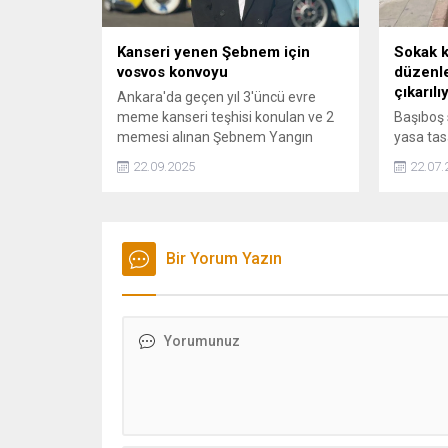
Kanseri yenen Şebnem için
Sokak k
vosvos konvoyu
düzenle
çıkarılı
Ankara'da geçen yıl 3'üncü evre
meme kanseri teşhisi konulan ve 2
Başıboş 
memesi alınan Şebnem Yangın
yasa tas
(47), 16 kür kemoterapi ve 25 seans
gelişme 
22.09.2025
22.07.
ışın tedavisiyle kanseri yendi.
tartışma
Yeniden sağlığına kavuşan Yangın,
"ötanazi"
vosvos konvoyu ile sevincini kutladı.
"Veterin
9 Maddes
Bir Yorum Yazın
hükümler
eklenece