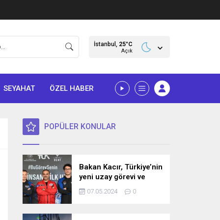
İstanbul,
25
°C
Açık
SEYAHAT
ÖZEL HABER
POPÜLER KONULAR
Bakan Kacır, Türkiye’nin
yeni uzay görevi ve
bilim misyonunu
07.05.2024
0
açıkladı! İşte detaylar…