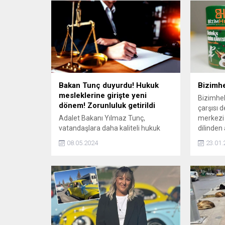
Bakan Tunç duyurdu! Hukuk
Bizimhe
mesleklerine girişte yeni
Bizimhek
dönem! Zorunluluk getirildi
çarşısı d
Adalet Bakanı Yılmaz Tunç,
merkezi o
vatandaşlara daha kaliteli hukuk
dilinden
hizmeti sağlayabilmek amacıyla
laboratu
08.05.2024
23.01.
Hukuk Mesleklerine Giriş Sınavı ve
çalışmal
İdari Yargı Ön Sınavıyla ilgili
saf ve et
çalışmaların tamamlandığını
insanlar
açıkladı. Karar Resmi Gazetede
yayımlandı.