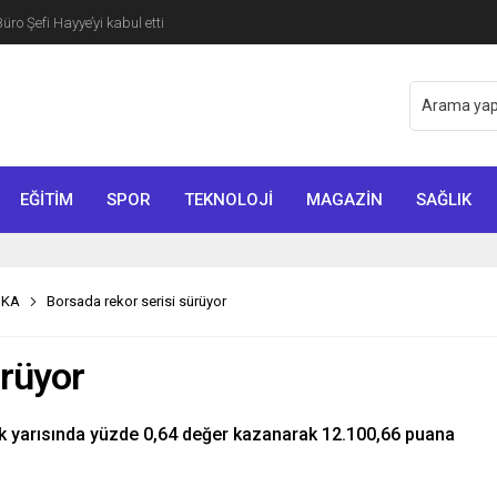
o Şefi Hayye’yi kabul etti
EĞİTİM
SPOR
TEKNOLOJİ
MAGAZİN
SAĞLIK
İKA
Borsada rekor serisi sürüyor
ürüyor
lk yarısında yüzde 0,64 değer kazanarak 12.100,66 puana