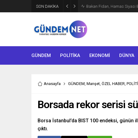
SON DAKİKA
Bakan Fidan, Hamas Siyasi Bür
GÜNDEM
POLİTİKA
EKONOMİ
DÜNYA
Anasayfa
GÜNDEM
,
Manşet
,
ÖZEL HABER
,
POLİT
Borsada rekor serisi s
Borsa İstanbul’da BIST 100 endeksi, günün i
çıktı.