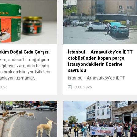
kim Doğal Gıda Çarşısı
İstanbul – Arnavutköy’de İETT
otobüsünden kopan parça
im, sadece bir doğal gıda
istasyondakilerin üzerine
eğil, aynı zamanda bir şifa
savruldu
larak da biliniyor. Bitkilerin
 anlayan uzmanlar,
İstanbul - Arnavutköy’de İETT
var ortamında yaptıkları
otobüsünden kopan parça
2025
13.08.2025
arla, doğanın sunduğu en
istasyondakilerin üzerine savruldu
kili bitkisel çözümleri
la buluşturuyor.