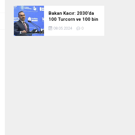
Bakan Kacır: 2030’da
100 Turcorn ve 100 bin
teknoloji girişimciliği
08.05.2024
0
hedefimize ulaşacağız