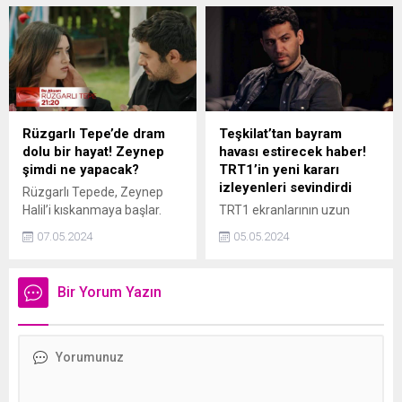
zorla dudaklarından öptürüp
aralarında tartışmaya
o anları paylaşan Duygu
başladı. Tartışma sırasında
Özgül Kalebayır isimli
bir kadın ağlamaya
kullanıcı infial yaratan olayın
başlayınca diğerleri ona
ardından gözaltına alındı.
sitem etti. O anlar bir
Aile ve Sosyal Hizmetler
müşteri tarafından cep
Bakanlığından yapılan
telefonuyla kaydedildi.
açıklamada ailenin ifadesine
Rüzgarlı Tepe’de dram
Teşkilat’tan bayram
başvurulduğu, söz konusu
dolu bir hayat! Zeynep
havası estirecek haber!
videonun eski olduğu ve
şimdi ne yapacak?
TRT1’in yeni kararı
çocuğun psikoloji
izleyenleri sevindirdi
Rüzgarlı Tepede, Zeynep
durumunun yakından takip
Halil’i kıskanmaya başlar.
TRT1 ekranlarının uzun
edileceği ifade edildi.
Ondaki bu değişim herkesin
soluklu yapımlarından bir
07.05.2024
05.05.2024
dikkatini çeker. Zeynep
tanesi olan Teşkilat’ın sıkı
Halil’e olan duygularının
takipçilerinin bir süredir
farkına varabilecek mi? İşte
sabırsızlık içerisinde
Bir Yorum Yazın
91. bölüm fragmanı
beklediği haber nihayet
geldi.