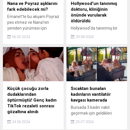
Nana ve Poyraz aşklarını
Hollywood’un tanınmış
fark edebilecek mi?
doktoru, kliniğinin
önünde vurularak
Emanet’te bu akşam Poyraz
öldürüldü
pes etmez ve Nana’nın
yeniden yürümesi için
Hollywood'da tanınmış bir
elinden geleni yapar. Bu
doktor olan Hamid
06.05.2024
29.08.2024
süreçte sürekli yan yana
Mirshojae, kliniğinin
olan ikili birbirlerine olan
otoparkında vurularak
duygularını fark edebilecek
öldürüldü. İran asıllı doktor,
mi?
ofisini kapattıktan bir saat
sonra saldırıya uğradı. Polis,
saldırganın kimliğini
belirlemeye çalışıyor ve
olayın nedenini henüz
açıklayamadı. Mirshojae,
Küçük çocuğu zorla
Sıcaktan bunalan
ünlüler, sporcular ve
dudaklarından
kadınların vantilatör
toplumun farklı
öptürmüştü! Genç kadın
kavgası kamerada
kesimlerinden gelen
TikTok rezaleti sonrası
Bursada 3 kadın vakit
hastalara hizmet veren
gözaltına alındı
geçirmek için geldikleri
saygın bir hekimdi. Ayrıca
TikTokta kuzeni olduğunu
kafede vantilatörün
bağımlılık tıbbı alanında
24.06.2024
25.07.2024
söylediği küçücük çocuğu
çalışmaması üzerine kendi
uzmanlaşmıştı....