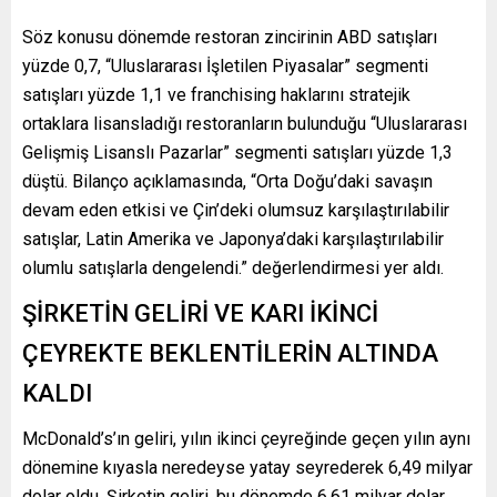
Söz konusu dönemde restoran zincirinin ABD satışları
yüzde 0,7, “Uluslararası İşletilen Piyasalar” segmenti
satışları yüzde 1,1 ve franchising haklarını stratejik
ortaklara lisansladığı restoranların bulunduğu “Uluslararası
Gelişmiş Lisanslı Pazarlar” segmenti satışları yüzde 1,3
düştü. Bilanço açıklamasında, “Orta Doğu’daki savaşın
devam eden etkisi ve Çin’deki olumsuz karşılaştırılabilir
satışlar, Latin Amerika ve Japonya’daki karşılaştırılabilir
olumlu satışlarla dengelendi.” değerlendirmesi yer aldı.
ŞİRKETİN GELİRİ VE KARI İKİNCİ
ÇEYREKTE BEKLENTİLERİN ALTINDA
KALDI
McDonald’s’ın geliri, yılın ikinci çeyreğinde geçen yılın aynı
dönemine kıyasla neredeyse yatay seyrederek 6,49 milyar
dolar oldu. Şirketin geliri, bu dönemde 6,61 milyar dolar