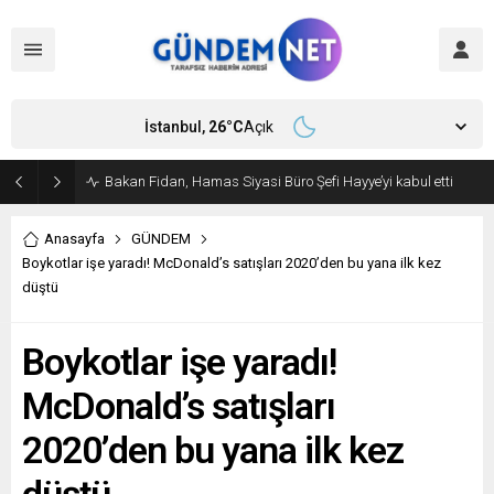
İstanbul,
26
°C
Açık
Bakan Fidan, Hamas Siyasi Büro Şefi Hayye’yi kabul etti
Anasayfa
GÜNDEM
Boykotlar işe yaradı! McDonald’s satışları 2020’den bu yana ilk kez
düştü
Boykotlar işe yaradı!
McDonald’s satışları
2020’den bu yana ilk kez