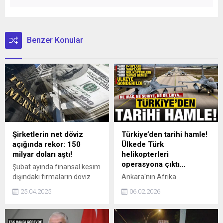
Benzer Konular
Şirketlerin net döviz
Türkiye’den tarihi hamle!
açığında rekor: 150
Ülkede Türk
milyar doları aştı!
helikopterleri
operasyona çıktı…
Şubat ayında finansal kesim
dışındaki firmaların döviz
Ankara'nın Afrika
varlıklarında azalma
stratejisinde yeni bir
25.04.2025
06.02.2026
yaşanırken, yükümlülüklerde
döneme girildi.. Somali'de
ciddi bir artış oldu. Firmaların
Türk Atak helikopterlerinin
net döviz pozisyonu açığı
ortak operasyonlara hava