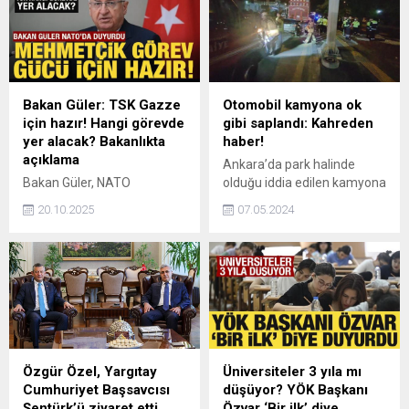
önemli bir yükselme
desteği verdiği, üç F‑16’nın
gösterdi. Bu gelişmelerin
bölgeye gönderilmesiyle
ardından, kısa vadeli döviz
Türkiye’nin Somali'deki
pozisyonu fazlası ise
caydırıcılığının artırıldığı
geçtiğimiz aya göre azaldı.
belirtiliyor.
Bakan Güler: TSK Gazze
Otomobil kamyona ok
için hazır! Hangi görevde
gibi saplandı: Kahreden
yer alacak? Bakanlıkta
haber!
açıklama
Ankara’da park halinde
Bakan Güler, NATO
olduğu iddia edilen kamyona
Savunma Bakanları
çarpan otomobil sürücüsü
20.10.2025
07.05.2024
Toplantısı'nda TSK’nın
hayatını kaybetti.
Gazze’de kurulacak çok
uluslu Görev Gücünde yer
almaya da hazır olduğunu
vurguladı. Bakanlık
kaynaklarından yapılan
açıklamada, "TSK her türlü
görevi üstlenmeye hazırdır"
denildi.
Özgür Özel, Yargıtay
Üniversiteler 3 yıla mı
Cumhuriyet Başsavcısı
düşüyor? YÖK Başkanı
Şentürk’ü ziyaret etti
Özvar ‘Bir ilk’ diye