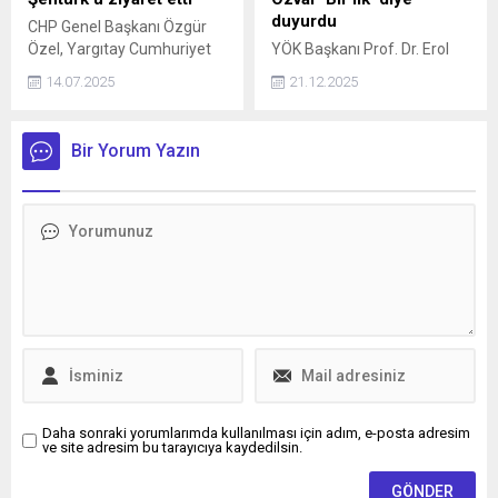
duyurdu
CHP Genel Başkanı Özgür
Özel, Yargıtay Cumhuriyet
YÖK Başkanı Prof. Dr. Erol
Başsavcısı Muhsin Şentürk’ü
Özvar, "11-12 haftalık bir
14.07.2025
21.12.2025
ziyaret etti.
sömestir mantığıyla
programları yeniden
düzenliyoruz. Yine 8
Bir Yorum Yazın
sömestir eğitim görecek
çocuk ama 8 sömestiri 3
yılda tamamlayabilecek. Bu
Türkiye'de ilk defa
uygulanacak. " dedi.
Daha sonraki yorumlarımda kullanılması için adım, e-posta adresim
ve site adresim bu tarayıcıya kaydedilsin.