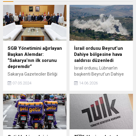
SGB Yönetimini ağırlayan
İsrail ordusu Beyrut’un
Başkan Alemdar:
Dahiye bölgesine hava
“Sakarya’nın ilk sorunu
saldırısı düzenledi
depremdir”
İsrail ordusu, Lübnan'ın
Sakarya Gazeteciler Birliği
başkenti Beyrut'un Dahiye
(SGB) Başkanı N. Müjdat
bölgesine hava saldırısı
07.05.2024
14.06.2026
Çetin, Onursal Başkan Zeki
gerçekleştirdi.
Aydıntepe ve yönetim
kurulu üyeleri Sakarya
Büyükşehir Belediye
Başkanı Yusuf Alemdar’a
hayırlı olsun ziyaretinde
bulundu.