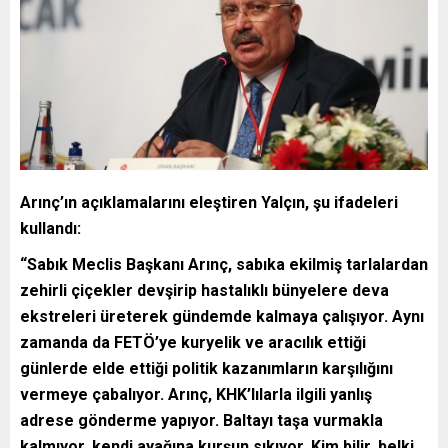
Arınç’ın açıklamalarını eleştiren Yalçın, şu ifadeleri
kullandı:
“Sabık Meclis Başkanı Arınç, sabıka ekilmiş tarlalardan
zehirli çiçekler devşirip hastalıklı bünyelere deva
ekstreleri üreterek gündemde kalmaya çalışıyor. Aynı
zamanda da FETÖ’ye kuryelik ve aracılık ettiği
günlerde elde ettiği politik kazanımların karşılığını
vermeye çabalıyor. Arınç, KHK’lılarla ilgili yanlış
adrese gönderme yapıyor. Baltayı taşa vurmakla
kalmıyor, kendi ayağına kurşun sıkıyor. Kim bilir, belki