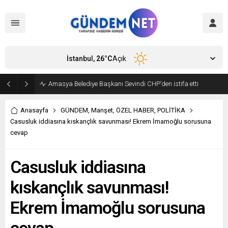
İstanbul,
26
°C
Açık
Amasya Belediye Başkanı Sevindi CHP’den istifa etti
Anasayfa
GÜNDEM
,
Manşet
,
ÖZEL HABER
,
POLİTİKA
Casusluk iddiasına kıskançlık savunması! Ekrem İmamoğlu sorusuna
cevap
Casusluk iddiasına
kıskançlık savunması!
Ekrem İmamoğlu sorusuna