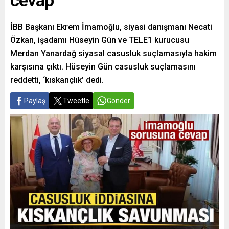
cevap
İBB Başkanı Ekrem İmamoğlu, siyasi danışmanı Necati
Özkan, işadamı Hüseyin Gün ve TELE1 kurucusu
Merdan Yanardağ siyasal casusluk suçlamasıyla hakim
karşısına çıktı. Hüseyin Gün casusluk suçlamasını
reddetti, ‘kıskançlık’ dedi.
Paylaş
Tweetle
Gönder