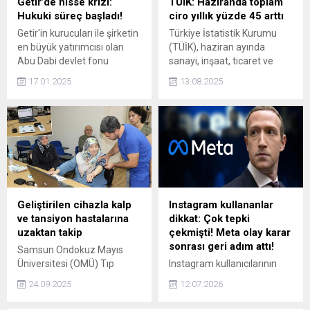
Getir’de hisse krizi:
TÜİK: Haziranda toplam
Hukuki süreç başladı!
ciro yıllık yüzde 45 arttı
Getir'in kurucuları ile şirketin
Türkiye İstatistik Kurumu
en büyük yatırımcısı olan
(TÜİK), haziran ayında
Abu Dabi devlet fonu
sanayi, inşaat, ticaret ve
Mubadala ile yapılan ikiye
hizmet sektörleri
17.01.2025
13.08.2025
bölünme anlaşmasının ihlal
toplamında ciro endeksinin
edildiğini öne sürerek,
yıllık yüzde 45, aylık yüzde
yatırımcıya karşı hukuki
3,6 arttığını açıkladı.
süreç başlatacaklarını
duyurdu.
Geliştirilen cihazla kalp
Instagram kullananlar
ve tansiyon hastalarına
dikkat: Çok tepki
uzaktan takip
çekmişti! Meta olay karar
sonrası geri adım attı!
Samsun Ondokuz Mayıs
Üniversitesi (OMÜ) Tıp
Instagram kullanıcılarının
Fakültesi, Elektrik Elektronik
rızası olmadan yapay zeka
24.09.2025
12.07.2026
Mühendisliği ile Sağlık
sistemine dahil edilmesine
Bilimleri Fakültesi iş
yönelik tepkiler sonuç verdi.