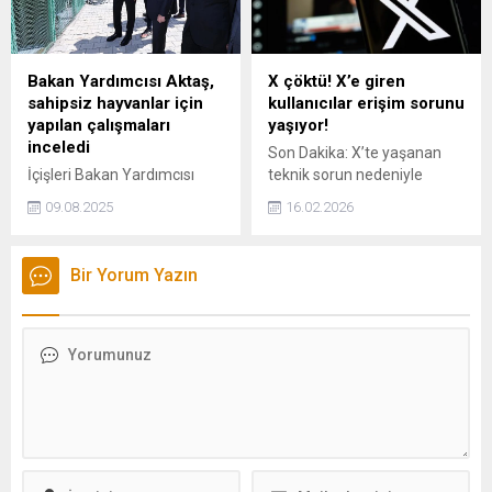
belirtilerinin 15 dakikadan 3
yıllık rotasında emin
saate kadar ortaya
adımlarla yürüyeceğiz." dedi.
çıkabileceğini söylüyor.
Bakan Yardımcısı Aktaş,
X çöktü! X’e giren
sahipsiz hayvanlar için
kullanıcılar erişim sorunu
yapılan çalışmaları
yaşıyor!
inceledi
Son Dakika: X’te yaşanan
İçişleri Bakan Yardımcısı
teknik sorun nedeniyle
Mehmet Aktaş, Mardin’de
kullanıcılar ana akışı
09.08.2025
16.02.2026
Hayvan Bakımevi ve Doğal
yenileyemedi. Kesintinin
Yaşam Alanı’nı ziyaret
nedeni ve kapsamına ilişkin
ederek, sahipsiz hayvanlar
resmi açıklama henüz
Bir Yorum Yazın
için yürütülen çalışmaları
yapılmadı. X'in erişiminde şu
yerinde inceledi.
an itibarıyla sorun
yaşanmadığı belirtildi.