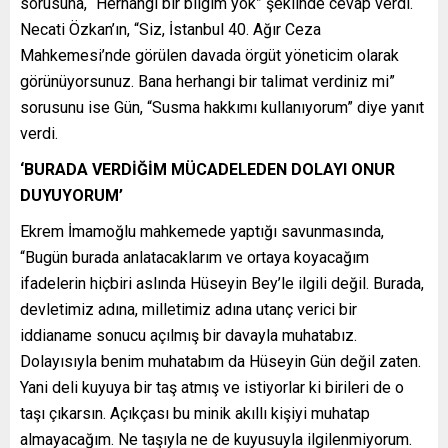
sorusuna, “Herhangi bir bilgim yok” şeklinde cevap verdi.
Necati Özkan’ın, “Siz, İstanbul 40. Ağır Ceza
Mahkemesi’nde görülen davada örgüt yöneticim olarak
görünüyorsunuz. Bana herhangi bir talimat verdiniz mi”
sorusunu ise Gün, “Susma hakkımı kullanıyorum” diye yanıt
verdi.
‘BURADA VERDİĞİM MÜCADELEDEN DOLAYI ONUR
DUYUYORUM’
Ekrem İmamoğlu mahkemede yaptığı savunmasında,
“Bugün burada anlatacaklarım ve ortaya koyacağım
ifadelerin hiçbiri aslında Hüseyin Bey’le ilgili değil. Burada,
devletimiz adına, milletimiz adına utanç verici bir
iddianame sonucu açılmış bir davayla muhatabız.
Dolayısıyla benim muhatabım da Hüseyin Gün değil zaten.
Yani deli kuyuya bir taş atmış ve istiyorlar ki birileri de o
taşı çıkarsın. Açıkçası bu minik akıllı kişiyi muhatap
almayacağım. Ne taşıyla ne de kuyusuyla ilgilenmiyorum.