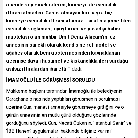
önemle söylemek isterim; kimseye de casusluk
iftirası atmadım. Casus olmayan biri başka hiç
kimseye casusluk iftirası atamaz. Tarafıma yöneltilen
casusluk suçlaması; uyuşturucu ve yasadışı bahis
müptelası olan muhbir Ümit Deniz Alaçam’ın, öz
annesinin sürekli olarak kendisine rol model ve
ağabey olarak beni göstermesinden kaynaklanan
geçmişe dayalı husumet ve kıskançlıkla ileri sürdüğü
asılsız iftiralardan ibarettir”
dedi.
İMAMOĞLU İLE GÖRÜŞMESİ SORULDU
Mahkeme başkanı tarafından İmamoğlu ile belediyenin
Saraçhane binasında yaptıkları görüşmenin sorulması
üzerine Gün, manevi annesiyle görüşmeye gittiğini ve o
günün annesinin en mutlu günü olduğunu gözlerinde
gördüğünü söyledi. Gün, Necati Özkan’ın, ‘İstanbul Senin’ ve
‘İBB Hanem’ uygulamaları hakkında bilginiz var mı’