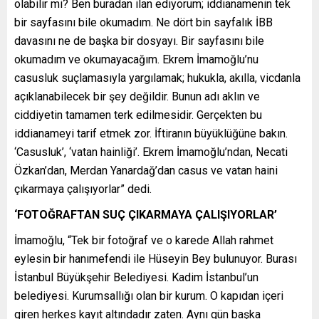
olabilir mi? Ben buradan ilan ediyorum; iddianamenin tek
bir sayfasını bile okumadım. Ne dört bin sayfalık İBB
davasını ne de başka bir dosyayı. Bir sayfasını bile
okumadım ve okumayacağım. Ekrem İmamoğlu’nu
casusluk suçlamasıyla yargılamak; hukukla, akılla, vicdanla
açıklanabilecek bir şey değildir. Bunun adı aklın ve
ciddiyetin tamamen terk edilmesidir. Gerçekten bu
iddianameyi tarif etmek zor. İftiranın büyüklüğüne bakın.
‘Casusluk’, ‘vatan hainliği’. Ekrem İmamoğlu’ndan, Necati
Özkan’dan, Merdan Yanardağ’dan casus ve vatan haini
çıkarmaya çalışıyorlar” dedi.
‘FOTOĞRAFTAN SUÇ ÇIKARMAYA ÇALIŞIYORLAR’
İmamoğlu, “Tek bir fotoğraf ve o karede Allah rahmet
eylesin bir hanımefendi ile Hüseyin Bey bulunuyor. Burası
İstanbul Büyükşehir Belediyesi. Kadim İstanbul’un
belediyesi. Kurumsallığı olan bir kurum. O kapıdan içeri
giren herkes kayıt altındadır zaten. Aynı gün başka