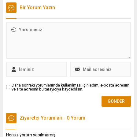
birliğinde geliştirilen cihazla
Meta, eleştirilerin
Bir Yorum Yazın
kronik hastaların verileri
odağındaki Muse Image
uzaktan takip ediliyor. Doç.
modelinin Instagram
Dr. Ömer Gedikli, Cihaz
üzerindeki kullanımını
tansiyon, nabız ve kilo
durdurma kararı aldı.
ölçümü yapıyor. Hastalar
cihazdaki verileri internetle
bize gönderdikten sonra
hastayla iletişime geçiyoruz.
İlaç düzenlemeleriyle birlikte
tedaviyi evde...
Daha sonraki yorumlarımda kullanılması için adım, e-posta adresim
ve site adresim bu tarayıcıya kaydedilsin.
Ziyaretçi Yorumları - 0 Yorum
Henüz yorum yapılmamış.