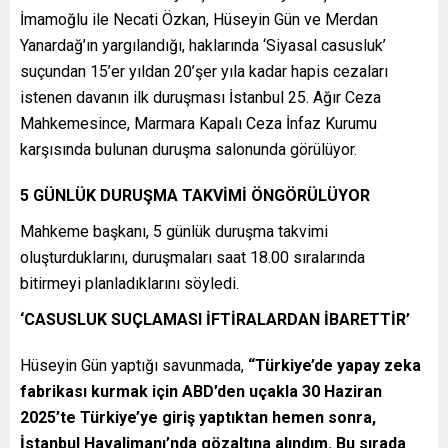
İmamoğlu ile Necati Özkan, Hüseyin Gün ve Merdan
Yanardağ’ın yargılandığı, haklarında ‘Siyasal casusluk’
suçundan 15’er yıldan 20’şer yıla kadar hapis cezaları
istenen davanın ilk duruşması İstanbul 25. Ağır Ceza
Mahkemesince, Marmara Kapalı Ceza İnfaz Kurumu
karşısında bulunan duruşma salonunda görülüyor.
5 GÜNLÜK DURUŞMA TAKVİMİ ÖNGÖRÜLÜYOR
Mahkeme başkanı, 5 günlük duruşma takvimi
oluşturduklarını, duruşmaları saat 18.00 sıralarında
bitirmeyi planladıklarını söyledi.
‘CASUSLUK SUÇLAMASI İFTİRALARDAN İBARETTİR’
Hüseyin Gün yaptığı savunmada,
“Türkiye’de yapay zeka
fabrikası kurmak için ABD’den uçakla 30 Haziran
2025’te Türkiye’ye giriş yaptıktan hemen sonra,
İstanbul Havalimanı’nda gözaltına alındım. Bu sırada