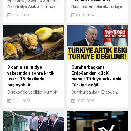
Milli tenisçi Zeynep Sönmez,
Avustralya Açık 3. turunda
Nakit Sistem olarak, Türkiye
rakibi Putintseva'ya 2-1
genelinde yapacağınız tüm
25.01.2026
01.10.2024
kaybederek turnuvaya veda
arsa ve tarla alım-satım
etti. Gençlik ve Spor Bakanı
işlemlerinde hızlı ve güvenilir
Osman Aşkın Bak,
nakit desteği sağlıyoruz.
Sönmez'e, yaşattığı gurur
İster yatırım amaçlı arsa
ve heyecandan ötürü
alımı yapın, ister geliştirme
teşekkür etti.
projeleriniz için arazi satın
alın, her türlü arsa ve tarla
işlemi için %100 nakit
ödeme avantajı sunuyoruz.
3 can alan midye
Cumhurbaşkanı
Bu sayede, finansman
vakasından sonra kritik
Erdoğan’dan güçlü
beklemek zorunda
uyarı! 15 dakikada
mesaj: Türkiye artık eski
kalmadan alım-satım...
başlayabilir
Türkiye değil
Ortaköy’de yedikleri kumpir
Cumhurbaşkanı Erdoğan,
ve midyeden zehirlenen
"Türkiye artık eski Türkiye
21.11.2025
10.03.2026
anne ve iki çocuğu hayatını
değildir. Herkes hesabını
kaybetti. Olay, gıda
kitabını buna göre yapsın.
güvenliğini bir kez daha
Malum çevreler tarafından
gündeme taşırken,
körüklenen kampanyalara
uzmanlar zehirlenme
rağmen biz Türkiye’yi 100