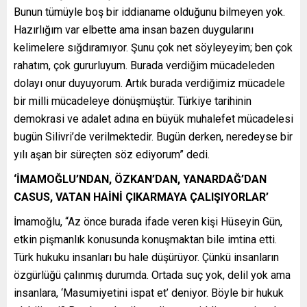
Bunun tümüyle boş bir iddianame olduğunu bilmeyen yok.
Hazırlığım var elbette ama insan bazen duygularını
kelimelere sığdıramıyor. Şunu çok net söyleyeyim; ben çok
rahatım, çok gururluyum. Burada verdiğim mücadeleden
dolayı onur duyuyorum. Artık burada verdiğimiz mücadele
bir milli mücadeleye dönüşmüştür. Türkiye tarihinin
demokrasi ve adalet adına en büyük muhalefet mücadelesi
bugün Silivri’de verilmektedir. Bugün derken, neredeyse bir
yılı aşan bir süreçten söz ediyorum” dedi.
‘İMAMOĞLU’NDAN, ÖZKAN’DAN, YANARDAĞ’DAN
CASUS, VATAN HAİNİ ÇIKARMAYA ÇALIŞIYORLAR’
İmamoğlu, “Az önce burada ifade veren kişi Hüseyin Gün,
etkin pişmanlık konusunda konuşmaktan bile imtina etti.
Türk hukuku insanları bu hale düşürüyor. Çünkü insanların
özgürlüğü çalınmış durumda. Ortada suç yok, delil yok ama
insanlara, ‘Masumiyetini ispat et’ deniyor. Böyle bir hukuk