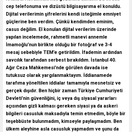
cep telefonuma ve dizüstü bilgisayarıma el konuldu.
Dijital verilerimin şifrelerini kendi isteğimle emniyet
güçlerine ben verdim. Çünkü kendimden eminim,
casus değilim. El konulan dijital verilerim üzerinde
yapılan incelemede, rahmetli manevi annemle
İmamoğlu’nun birlikte olduğu bir fotoğraf ve 3-4
mesaj sebebiyle TEM’e getirildim. İfademin ardından
savcılık tarafından serbest bırakıldım. İstanbul 40.
Ağır Ceza Mahkemesi’nde görülen davada ise
tutuksuz olarak yargılanmaktayım. İddianamede
tarafıma yöneltilen iddialar tamamıyla mesnetsiz ve
gerçek dışıdır. Ben hiçbir zaman Türkiye Cumhuriyeti
Devleti’nin güvenliğini, iç veya dış siyasal yararları
açısından gizli kalması gereken siyasi ya da askeri
bilgileri casusluk maksadıyla temin etmedim, böyle bir
teşebbüste bulunmadım, kimseyle paylaşmadım. Ben
ülkem aleyhine asla casusluk yapmadım ve şunu da