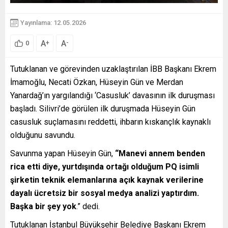
Yayınlama: 12.05.2026
A
A
+
-
0
Tutuklanan ve görevinden uzaklaştırılan İBB Başkanı Ekrem
İmamoğlu, Necati Özkan, Hüseyin Gün ve Merdan
Yanardağ’ın yargılandığı ‘Casusluk’ davasının ilk duruşması
başladı. Silivri’de görülen ilk duruşmada Hüseyin Gün
casusluk suçlamasını reddetti, ihbarın kıskançlık kaynaklı
olduğunu savundu.
Savunma yapan Hüseyin Gün,
“Manevi annem benden
rica etti diye, yurtdışında ortağı olduğum PQ isimli
şirketin teknik elemanlarına açık kaynak verilerine
dayalı ücretsiz bir sosyal medya analizi yaptırdım.
Başka bir şey yok
.” dedi.
Tutuklanan İstanbul Büyükşehir Belediye Başkanı Ekrem