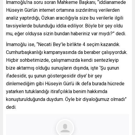
İmamoğlu’na soru soran Mahkeme Başkanı, “iddianamede
Hüseyin Gün’ün internet ortamına sızdırılmış verilerden
analiz yaptırdığı, Özkan aracılığıyla size bu verilerle ilgili
tavsiyelerde bulunduğu iddia ediliyor. Böyle bir şey oldu
mu, eğer olduysa sizin bundan haberiniz var mıydı?” dedi.
İmamoğlu ise, “Necati Bey’le birlikte 4 seçim kazandık.
Cumhurbaşkanlığı kampanyasında da beraber çalışıyorduk.
Hiçbir sohbetimizde, çalışmamızda kendi sentezleyip
bize aktarmış olduğu sunuşların dışında, işte ‘Şu şunun
ifadesidir, şu şunun göstergesidir diye’ bir şey
dinlemediğim gibi Hüseyin Gün’ü ilk defa burada hücrede
yatarken tutuklandığı itirafçılıkla benim hakkımda
konuşturulduğunda duydum. Öyle bir diyaloğumuz olmadı”
dedi.