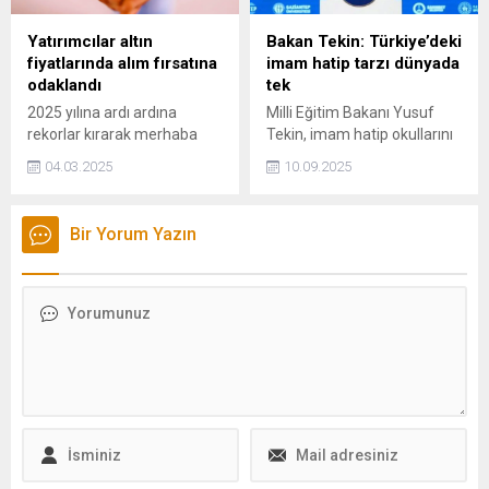
serbest bırakılırken "Korsan
taksicilik" suçundan 32 bin
Yatırımcılar altın
Bakan Tekin: Türkiye’deki
lira ceza kesildi. Kadın ise
fiyatlarında alım fırsatına
imam hatip tarzı dünyada
korsan taksi kullandığı için 2
odaklandı
tek
bin lira ceza...
2025 yılına ardı ardına
Milli Eğitim Bakanı Yusuf
rekorlar kırarak merhaba
Tekin, imam hatip okullarını
diyen güvenli liman altın
uluslararası bir marka haline
04.03.2025
10.09.2025
ticaret savaşlarının etkisiyle
dönüştürmeyi
tarihi seviyelere ulaştı.
hedeflediklerini belirtti.
Ancak iki hafta önce cuma
Bir Yorum Yazın
günü yaşanan sert düşüşün
ardından fiyatlarda yaklaşık
yüzde 4'lük bir çekile
yaşandı. Kimi yatırımcılar bu
fiyatları alı fırsatı olarak
değerlendirirken kimi de
alım için daha düşük
seviyelere odaklandı.