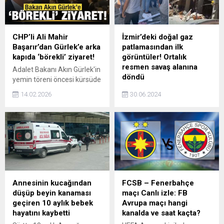
house ve kaçak yapılar
üzerindeki denetimlerin
sıkılaştırılacağını açıkladı.
CHP’li Ali Mahir
İzmir’deki doğal gaz
Başarır’dan Gürlek’e arka
patlamasından ilk
kapıda ‘börekli’ ziyaret!
görüntüler! Ortalık
resmen savaş alanına
Adalet Bakanı Akın Gürlek'in
döndü
yemin töreni öncesi kürsüde
arbede yaşandı.
İzmirin Torbalı ilçesinde bir
14.02.2026
30.06.2024
CHP'lilerBakan Gürlek'in
binada meydana gelen
yemin etmesini engellemek
doğal gaz patlamasında 5
için kürsüyü işgal etmeye
kişi hayatını kaybederken
çalıştı. CHP'li Ali Mahir
olay yerinden ilk görüntüler
Başarır'ın arka odada Bakan
de geldi. Servis edilen
Gürlek ile görüştüğü iddia
fotoğraflarda sokağın savaş
edildi.
alanına döndüğü ve can
pazarı yaşandığı görülüyor.
Annesinin kucağından
FCSB – Fenerbahçe
düşüp beyin kanaması
maçı Canlı izle: FB
geçiren 10 aylık bebek
Avrupa maçı hangi
hayatını kaybetti
kanalda ve saat kaçta?