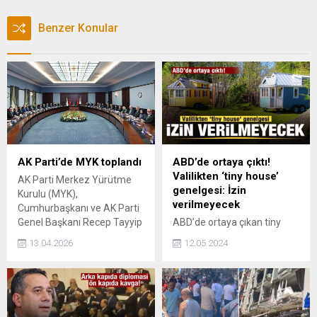
Benzer Konular
AK Parti’de MYK toplandı
ABD’de ortaya çıktı!
Valilikten ‘tiny house’
AK Parti Merkez Yürütme
genelgesi: İzin
Kurulu (MYK),
verilmeyecek
Cumhurbaşkanı ve AK Parti
Genel Başkanı Recep Tayyip
ABD’de ortaya çıkan tiny
Erdoğan başkanlığında
house akımı, son dönemde
13.04.2026
12.05.2024
toplandı.
Türkiye’de de
yaygınlaşmaya başladı.
Edirne Valisi Yunus Sezer,
kıymetli tarım arazilerini
korumak amacıyla, tiny