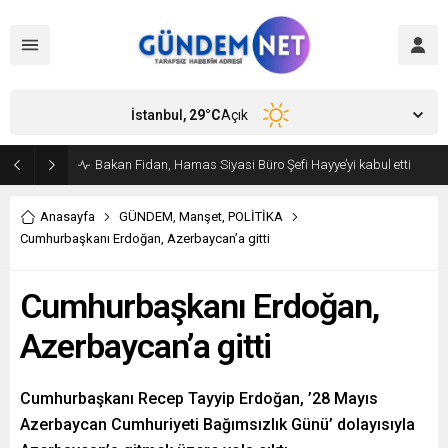
İstanbul,
29
°C
Açık
Bakan Fidan, Hamas Siyasi Büro Şefi Hayye’yi kabul etti
Anasayfa
GÜNDEM
,
Manşet
,
POLİTİKA
Cumhurbaşkanı Erdoğan, Azerbaycan’a gitti
Cumhurbaşkanı Erdoğan,
Azerbaycan’a gitti
Cumhurbaşkanı Recep Tayyip Erdoğan, ’28 Mayıs
Azerbaycan Cumhuriyeti Bağımsızlık Günü’ dolayısıyla