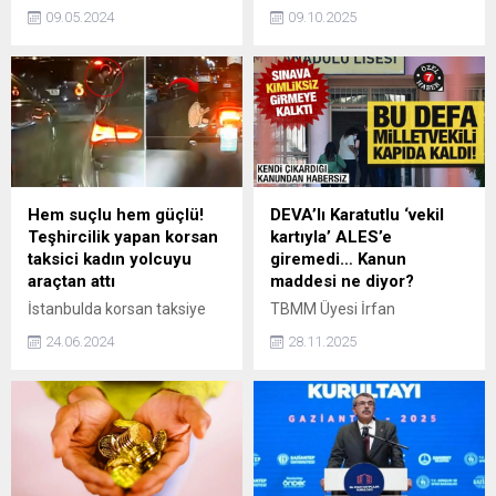
bağıranların bugün
üzerindeki emekliler için
09.05.2024
09.10.2025
Türkiyeye aile şirketi
sunulan bedava hizmetler,
ortaklığı sistemini getirmek
günlük yaşamda önemli
istediğini net olarak
kolaylıklar sağlıyor. Toplu
görmekteyiz." dedi.
taşıma araçlarından kültürel
mekânlara kadar uzanan bu
destekler, emeklilerin
hayatına hem ekonomik
hem de sosyal anlamda
katkı sunuyor. Peki, 65 yaş
Hem suçlu hem güçlü!
DEVA’lı Karatutlu ‘vekil
üstü emekliler hangi
Teşhircilik yapan korsan
kartıyla’ ALES’e
hizmetlerden ücretsiz
taksici kadın yolcuyu
giremedi… Kanun
olarak yararlanacak?
araçtan attı
maddesi ne diyor?
İstanbulda korsan taksiye
TBMM Üyesi İrfan
binen bir kadın, teşhircilik
Karatutlu’nun milletvekili
24.06.2024
28.11.2025
yapan sürücüyle tartıştı.
kimlik kartıyla ALES’e
Çıkan arbede sırasında
giremedi. resmi kimlik
kadın, sürücü tarafından
sayılmasına rağmen, kanun
aracın kapısı açılarak akan
maddesi gerekçe
trafiğin ortasında dışarı
gösterilerek alınmadı
atıldı. Gözaltına alınan
şüpheli adli kontrol şartıyla