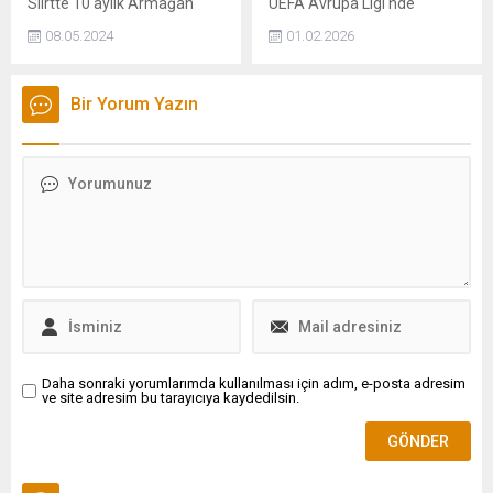
Siirtte 10 aylık Armağan
UEFA Avrupa Ligi'nde
Aydar, annesinin
heyecan dorukta.
08.05.2024
01.02.2026
kucağından düşüp beyin
Temsilcimiz Fenerbahçe, lig
kanaması geçirdi.
etabının son haftasında,
Hastaneye kaldırılan minik
yani 8. haftada
Bir Yorum Yazın
Aydar, kurtarılamadı.
Romanya'nın güçlü takımı
FCSB ile deplasmanda karşı
karşıya gelecek. Sarı-
lacivertliler, şu ana kadar
oynadıkları 7 müsabakada 3
galibiyet, 2 beraberlik ve 2
mağlubiyet alarak 11 puan
topladı ve sıralamada 18.
sırada yer alıyor. En son
Aston...
Daha sonraki yorumlarımda kullanılması için adım, e-posta adresim
ve site adresim bu tarayıcıya kaydedilsin.