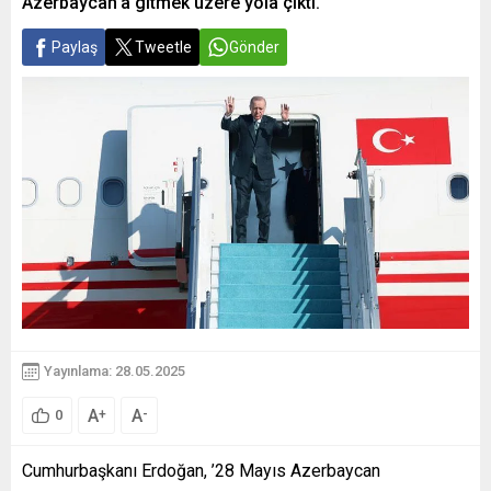
Azerbaycan’a gitmek üzere yola çıktı.
Paylaş
Tweetle
Gönder
Yayınlama: 28.05.2025
A
A
+
-
0
Cumhurbaşkanı Erdoğan, ’28 Mayıs Azerbaycan