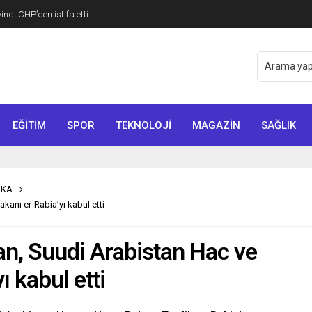
di CHP’den istifa etti
EĞİTİM
SPOR
TEKNOLOJİ
MAGAZİN
SAĞLIK
İKA
anı er-Rabia’yı kabul etti
, Suudi Arabistan Hac ve
 kabul etti