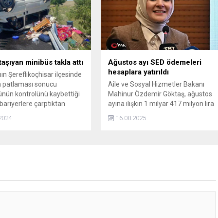
 taşıyan minibüs takla attı
Ağustos ayı SED ödemeleri
hesaplara yatırıldı
ın Şereflikoçhisar ilçesinde
in patlaması sonucu
Aile ve Sosyal Hizmetler Bakanı
nün kontrolünü kaybettiği
Mahinur Özdemir Göktaş, ağustos
bariyerlere çarptıktan
ayına ilişkin 1 milyar 417 milyon lira
la attı. Kazada sürücü ile
tutarındaki Sosyal Ekonomik Destek
2024
16.08.2025
ulunan 14 mevsimlik işçi
(SED) ödemesinin hak sahiplerinin
ı.
hesaplarına yatırıldığını açıkladı.