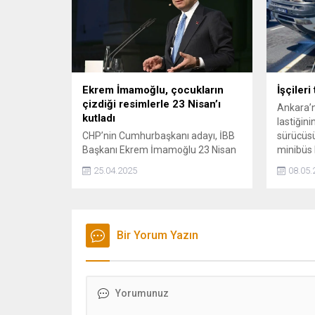
Ekrem İmamoğlu, çocukların
İşçileri
çizdiği resimlerle 23 Nisan’ı
Ankara’n
kutladı
lastiğin
CHP’nin Cumhurbaşkanı adayı, İBB
sürücüsü
Başkanı Ekrem İmamoğlu 23 Nisan
minibüs 
paylaşımında bulundu. İmamoğlu,
sonra tak
25.04.2025
08.05.
çocukların kendisi için çizip
araçta b
cezaevine gönderdiği resimlerin yer
yaraland
aldığı bir videoyu paylaşarak 23
Nisan Ulusal Egemenlik ve Çocuk
Bayramı'nı kutladı.
Bir Yorum Yazın