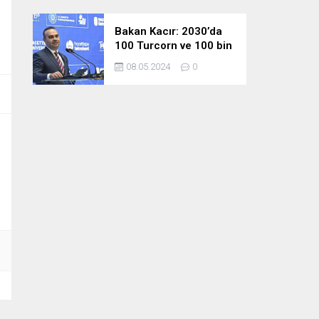
Bakan Kacır: 2030’da
100 Turcorn ve 100 bin
teknoloji girişimciliği
08.05.2024
0
hedefimize ulaşacağız