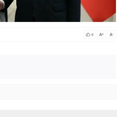
A
A
+
-
0