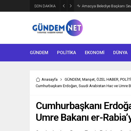
SON DAKİKA
Amasya Belediye Başkanı Sevin
GÜNDEM
POLİTİKA
EKONOMİ
DÜNYA
Anasayfa
GÜNDEM
,
Manşet
,
ÖZEL HABER
,
POLİT
Cumhurbaşkanı Erdoğan, Suudi Arabistan Hac ve Umre Bak
Cumhurbaşkanı Erdoğan
Umre Bakanı er-Rabia’yı