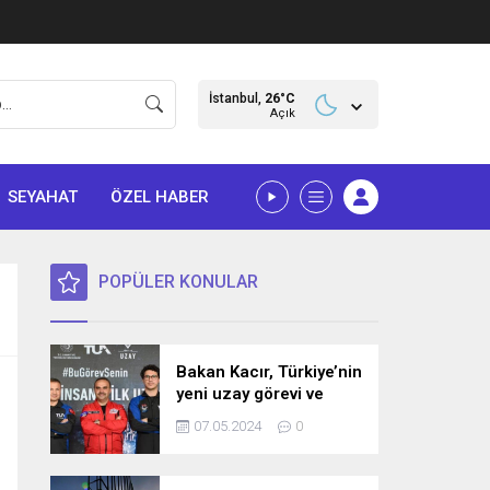
İstanbul,
26
°C
Açık
SEYAHAT
ÖZEL HABER
POPÜLER KONULAR
Bakan Kacır, Türkiye’nin
yeni uzay görevi ve
bilim misyonunu
07.05.2024
0
açıkladı! İşte detaylar…