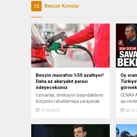
Benzer Konular
Benzin masrafını %50 azaltıyor!
Oy oranı
Daha az akaryakıt parası
Türkiye
ödeyeceksiniz
görmek 
Uzmanlar, direksiyon başındakilerin
GENAR Ar
bütçesini rahatlamaya yarayacak
ayı veril
bir yöntem paylaştı. Bu basit ama
seçim d
13.09.2025
06.02.
etkili yöntem sayesinde akaryakıt
oranını a
tüketiminizi önemli ölçüde
durumund
azaltabilir ve benzin masraflarınızı
ve iktida
yarı yarıya indirebilirsiniz.
yapmasın