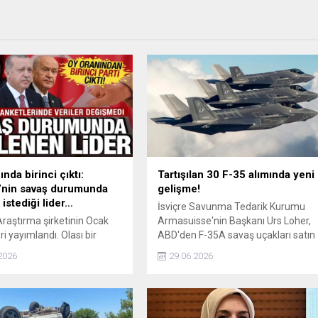
nda birinci çıktı:
Tartışılan 30 F-35 alımında yeni
’nin savaş durumunda
gelişme!
istediği lider…
İsviçre Savunma Tedarik Kurumu
aştırma şirketinin Ocak
Armasuisse'nin Başkanı Urs Loher,
eri yayımlandı. Olası bir
ABD'den F-35A savaş uçakları satın
urumunda AK Parti oy
almak için 500 milyon İsviçre frangı
2026
29.06.2026
rttırırken, olası bir savaş
(yaklaşık 618 milyon dolar)
a lider kim olmalı sorusu
tutarında ön ödeme yaptıklarını
r ve muhalefetin işbirliği
bildirdi.
a yönelik sonuçlar şaşırttı.