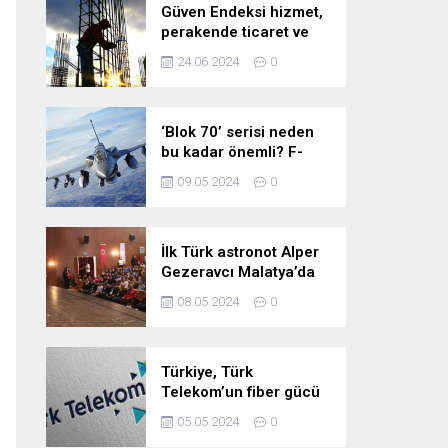
Güven Endeksi hizmet,
perakende ticaret ve
inşaat sektörlerinde
24.06.2024
0
düştü
‘Blok 70’ serisi neden
bu kadar önemli? F-
16’larla ilgili merak
09.05.2024
0
edilenleri anlattı!
İlk Türk astronot Alper
Gezeravcı Malatya’da
öğrencilerle bir araya
08.05.2024
0
geldi!
Türkiye, Türk
Telekom’un fiber gücü
ile yarının
05.05.2024
0
teknolojilerine hazır