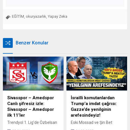
EĞİTİM
okuryazarlık
Yapay Zeka
,
,
Benzer Konular
Sivasspor – Amedspor
İsrailli komutanlardan
Canlı şifresiz izle:
Trump’a imdat çağrısı:
Sivasspor – Amedspor
Gazze’de yenilginin
ilk 11’ler
arefesindeyiz!
Trendyol 1. Lig’de Özbelsan
Eski Mossad ve Şin Bet
Sivasspor ile Amed Sportif
başkanlarının da aralarında