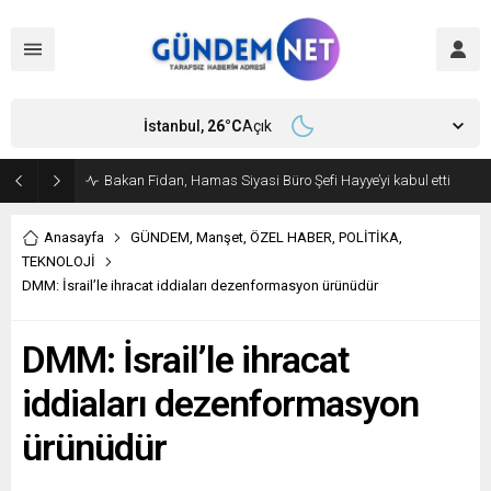
İstanbul,
26
°C
Açık
Bakan Fidan, Hamas Siyasi Büro Şefi Hayye’yi kabul etti
Anasayfa
GÜNDEM
,
Manşet
,
ÖZEL HABER
,
POLİTİKA
,
TEKNOLOJİ
DMM: İsrail’le ihracat iddiaları dezenformasyon ürünüdür
DMM: İsrail’le ihracat
iddiaları dezenformasyon
ürünüdür