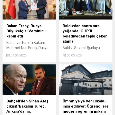
Bakan Ersoy, Rusya
Baldızdan sonra sıra
Büyükelçisi Verşinin’i
yeğende! CHP’li
kabul etti
belediyeden tepki çeken
atama
Kültür ve Turizm Bakanı
Mehmet Nuri Ersoy, Rusya
Baldızı Sezen Uğurluyu
Federasyonu’nun Ankara
daire başkanı olarak getiren
04.06.2026
06.05.2024
Büyükelçisi Sergey Verşinin’i
CHPli Bursa Büyükşehir
kabul etti.
Belediye Başkanı Mustafa
Bozbey, şimdi ise yeğeni
Furkan Bozbey’i belediyenin
iştiraki bir şirkete yönetici
yaptı.
Bahçeli’den Sinan Ateş
Ümraniye’ye yeni ilkokul
çıkışı! ‘Bakalım süreç,
inşa ediliyor: Öğrencilere
Ankara’da mı,
modern öğrenim imkanı