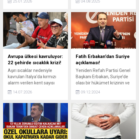
25.01.2026
04.08.2025
Faaliyetler karşı karşıya
bulunduğu 600 kişilik İsrail
geliyor. Futbolseverler,
Güvenliği Komutanları
maçın günü, saati ve yayın
grubu, ABD Başkanı
bilgilerini araştırıyor.
Trump’a seslenerek Gazze
Sivasspor – Amedspor maçı
Şeridi'nde yenilginin
şifresiz ve canlı olarak
arefesinde olduklarını itiraf
yayınlanacak. İşte ilk 11'ler
ettiler.
ve yayın bilgileri…
Avrupa ülkesi kavruluyor:
Fatih Erbakan’dan Suriye
22 şehirde sıcaklık krizi!
açıklaması!
Aşırı sıcaklar nedeniyle
Yeniden Refah Partisi Genel
kavrulan İtalya'da kırmızı
Başkanı Erbakan, Suriye’de
alarm verilen kent sayısı
olası bir hükümet krizinin ve
artıyor. Yüksek sıcaklıklar
otorite boşluğunun bölgede
14.07.2026
09.12.2024
sebebiyle yarın 7, perşembe
büyük bir kaosa zemin
günü 15 kentte kırmızı
hazırlayacağını söyleyerek,
alarm verilerek, bu
"Suriye’nin toprak bütünlüğü
şehirlerde yaşayanlar
ve üniter yapısı mutlaka
uyarıldı.
korunmalıdır" dedi.