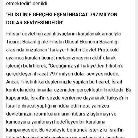
etmektedir” denildi.
‘FİLİSTİN’E GERÇEKLEŞEN İHRACAT 797 MİLYON
DOLAR SEVİYESİNDEDİR’
Filistin devletinin acil ihtiyaçlarını karşılamak amacıyla
Ticaret Bakanlığı ile Filistin Ulusal Ekonomi Bakanlığı
arasında imzalanan ‘Türkiye-Filistin Devlet Protokolü’
uyarınca kurulan ticaret mekanizmasının aktif olarak
işlediği belirtilerek, “Geçtiğimiz yıl Türkiye’den Filistin’e
gerçekleşen ihracat 797 milyon dolar seviyesindedir.
Ancak Filistinli kardeşlerimizle yapılan bu ticaret, İsrail
kontrolündeki limanlar üzerinden gerçekleştirilmektedir. Bu
kapsamda, İsrail’in sözde verilerine dayanarak Türkiye’nin
İsrail’e ihracat yaptığının iddia edilmesi, yalnızca
devletimizin resmi kurumlarını itibarsızlaştırmayı ve
kamuoyunu yanıltmayı hedefleyen bir karalama
kampanyasıdır. Bu vesileyle belirtmek isteriz ki İsrail’in
Filistin’de uyguladığı soykırımı en sert şekilde lanetliyor,