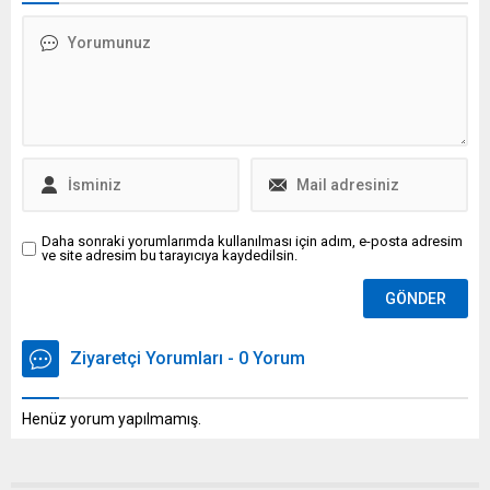
bir giriş yaptı. Roman,
yayımlandığı kısa süre içinde
okurlardan aldığı olumlu
yorumlarla dikkat çekmeyi
başardı. Akıcı anlatımı,
bölümler arası güçlü merak
duygusu ve okuru
yormadan...
Daha sonraki yorumlarımda kullanılması için adım, e-posta adresim
ve site adresim bu tarayıcıya kaydedilsin.
Ziyaretçi Yorumları - 0 Yorum
Henüz yorum yapılmamış.