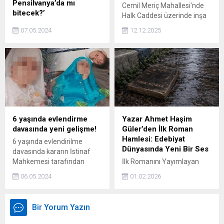
Pensilvanya’da mı
Cemil Meriç Mahallesi'nde
bitecek?’
Halk Caddesi üzerinde inşa
MHP Lideri Bahçeli, Sinan
edilen yeni ilkokul, bölgedeki
07.05.2024
12.12.2025
Ateş iddianamesinin kabul
eğitim altyapısını
edilerek sürecin başlaması
güçlendirecek ve
gerektiğini ifade etti.
öğrencilere modern bir
öğrenim deneyimi sunacak.
6 yaşında evlendirme
Yazar Ahmet Haşim
davasında yeni gelişme!
Güler’den İlk Roman
Hamlesi: Edebiyat
6 yaşında evlendirilme
Dünyasında Yeni Bir Ses
davasında kararın İstinaf
Mahkemesi tarafından
İlk Romanını Yayımlayan
bozulmasının ardından
Ahmet Haşim Güler’den
06.05.2024
01.02.2026
sanıklar Kadir İstekli, Yusuf
Dikkat Çeken Çıkış Uzun
Ziya Gümüşel ve Fatima
yıllardır yazarlık çalışmalarını
Gümüşel’in yargılanmasına
sürdüren Ahmet Haşim
Bir Yorum Yazın
başlandı.
Güler, ilk romanı Kırık Mızrak
ile edebiyat dünyasına güçlü