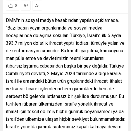
A
A
+
-
0
DMM’nin sosyal medya hesabından yapılan açıklamada,
“Bazı basın yayın organlarında ve sosyal medya
hesaplarında dolaşıma sokulan ‘Türkiye, İsrail’e ilk 5 ayda
393,7 milyon dolarlık ihracat yaptı’ iddiası tümüyle yalan ve
dezenformasyon ürünüdür. Bu kasıtlı çarpıtma, kamuoyunu
manipüle etme ve devletimizin resmî kurumlarını
itibarsızlaştırma çabasından başka bir şey değildir. Türkiye
Cumhuriyeti devleti, 2 Mayıs 2024 tarihinde aldığı kararla,
İsrail ile arasındaki bütün ürün gruplarındaki ihracat, ithalat
ve transit ticaret işlemlerini hem gümrüklerde hem de
serbest bölgelerde istisnasız bir şekilde durdurmuştur. Bu
tarihten itibaren ülkemizden İsrail’e yönelik ihracat ve
ithalat için tescil edilmiş hiçbir gümrük beyannamesi ya da
İsrail’den ülkemize ulaşan hiçbir sevkiyat bulunmamaktadır.
İsrail’e yönelik gümrük sistemimiz kapalı kalmaya devam