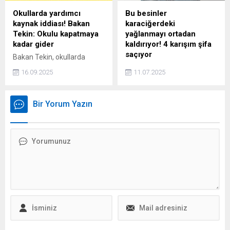
Okullarda yardımcı
Bu besinler
kaynak iddiası! Bakan
karaciğerdeki
Tekin: Okulu kapatmaya
yağlanmayı ortadan
kadar gider
kaldırıyor! 4 karışım şifa
saçıyor
Bakan Tekin, okullarda
velilere yardımcı kaynak
Modern yaşamın getirdiği
16.09.2025
11.07.2025
dayatması yapıldığı
hareketsizlik ve yoğun
iddialarıyla ilgili, "Bu okulu
işlenmiş gıda tüketimi,
kapatmaya kadar gider"
karaciğerin sessiz düşmanı
Bir Yorum Yazın
dedi. Tekin, 12 yıllık eğitimin
olan yağlanmayı giderek
uzun olduğu konusuna
yaygınlaştırıyor. Ancak iyi
katıldığını ve bu konuda
haber şu ki, beslenme
değerlendirmeler yapıldığını
düzenine bazı sağlıklı
söyledi.
atıştırmalıkları dahil etmek,
bu süreci tersine çevirmede
önemli rol oynayabilir.