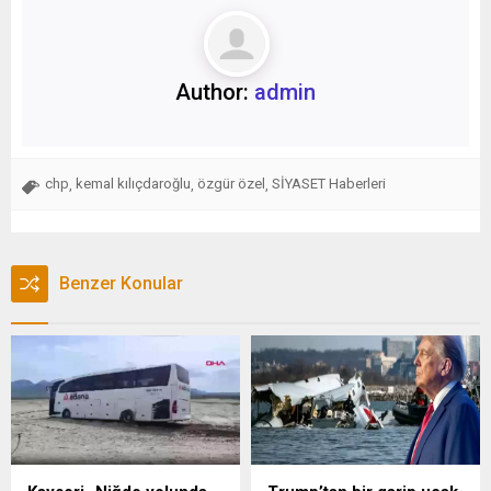
Author:
admin
chp
kemal kılıçdaroğlu
özgür özel
SİYASET Haberleri
,
,
,
Benzer Konular