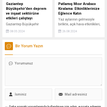
Gaziantep
Patlamış Mısır Arabası
Büyükşehir’den deprem
Kiralama: Etkinliklerinize
ve inşaat sektörüne
Eğlence Katın
etkileri çalıştayı
Yaz aylarının gelmesiyle
Gaziantep Büyükşehir
birlikte, açık hava etkinlikleri,
Belediyesi tarafından 6
festivaller, panayırlar ve
08.05.2024
26.08.2024
Şubat depremi sonrası
düğünler gibi
kentin dirençli olması
organizasyonlar daha da
amacıyla alınacak kararlar
popüler hale geliyor.
Bir Yorum Yazın
için hazırlanacak yol
haritasının belirlenmesi
adına “Deprem ve Depremin
İnşaat Sektörüne Etkileri”
çalıştayı düzenlendi.
Daha sonraki yorumlarımda kullanılması için adım, e-posta adresim