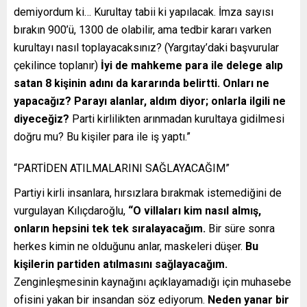
demiyordum ki… Kurultay tabii ki yapılacak. İmza sayısı
bırakın 900’ü, 1300 de olabilir, ama tedbir kararı varken
kurultayı nasıl toplayacaksınız? (Yargıtay’daki başvurular
çekilince toplanır)
İyi de mahkeme para ile delege alıp
satan 8 kişinin adını da kararında belirtti. Onları ne
yapacağız? Parayı alanlar, aldım diyor; onlarla ilgili ne
diyeceğiz?
Parti kirlilikten arınmadan kurultaya gidilmesi
doğru mu? Bu kişiler para ile iş yaptı.”
“PARTİDEN ATILMALARINI SAĞLAYACAĞIM”
Partiyi kirli insanlara, hırsızlara bırakmak istemediğini de
vurgulayan Kılıçdaroğlu,
“O villaları kim nasıl almış,
onların hepsini tek tek sıralayacağım.
Bir süre sonra
herkes kimin ne olduğunu anlar, maskeleri düşer.
Bu
kişilerin partiden atılmasını sağlayacağım.
Zenginleşmesinin kaynağını açıklayamadığı için muhasebe
ofisini yakan bir insandan söz ediyorum.
Neden yanar bir