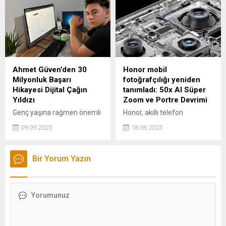
akılalmaz skandal Türkiye
göstererek Mersin’in Silifke
gündemini derinden sarstı.
ilçesinde bulunan Azize
Kan donduran olaya karışan
Thecla Yeraltı Kilisesi’ni
hastanelerin ruhsatları birer
ziyaret etti.
birer iptal edilirken bu
gelişme de vatandaşların
öfkesini dindirmedi.
Ahmet Güven’den 30
Honor mobil
Soruşturmada adı geçen
Milyonluk Başarı
fotoğrafçılığı yeniden
Bağcılar Medilife Sağlık
Hikayesi Dijital Çağın
tanımladı: 50x AI Süper
Hizmetleri Hastanesi'ni taş
Yıldızı
Zoom ve Portre Devrimi
yağmuruna tutan çok sayıda
Genç yaşına rağmen önemli
Honor, akıllı telefon
kişi camları paramparça etti.
bir deneyim ve başarı
kamerası teknolojisinde
09.09.2025
18.06.2025
birikimine sahip olan Güven,
sınırları yeniden tanımlıyor.
hedeflerini ise şu sözlerle
Honor'un hibrit olarak
aktardı: "Bu yolculuk benim
çalışan AI Görüntü Uzmanı
Bir Yorum Yazın
için sadece bir başlangıç.
büyük modellere dayalı AI
Edindiğim bu deneyimi ve
Kamera algoritmalarından
ulaştığım başarıları, çok
yararlanıyor.
daha büyük ölçekli, global
projelere taşımayı
hedefliyorum. Amacım,
dijital pazarlama ve marka