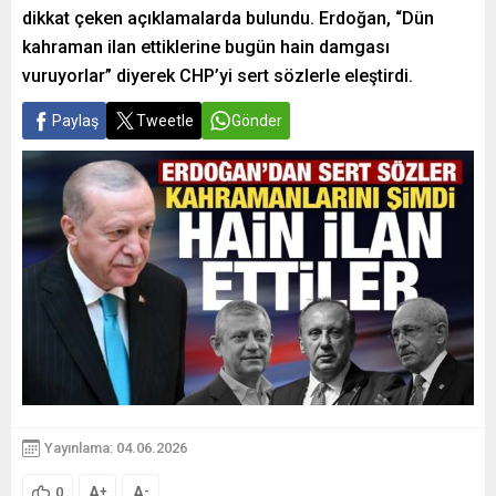
dikkat çeken açıklamalarda bulundu. Erdoğan, “Dün
kahraman ilan ettiklerine bugün hain damgası
vuruyorlar” diyerek CHP’yi sert sözlerle eleştirdi.
Paylaş
Tweetle
Gönder
Yayınlama: 04.06.2026
A
A
+
-
0