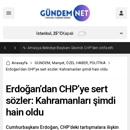
İstanbul,
25
°C
Kapalı
Amasya Belediye Başkanı Sevindi CHP’den istifa etti
Anasayfa
GÜNDEM
,
Manşet
,
ÖZEL HABER
,
POLİTİKA
Erdoğan’dan CHP’ye sert sözler: Kahramanları şimdi hain oldu
Erdoğan’dan CHP’ye sert
sözler: Kahramanları şimdi
hain oldu
Cumhurbaşkanı Erdoğan, CHP’deki tartışmalara ilişkin