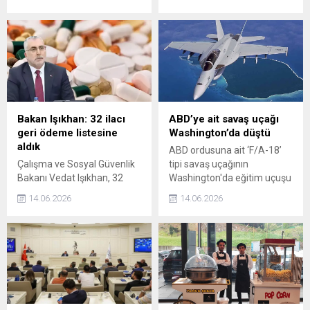
ordusunun tamamını işgal
hizmetlerine erişiminin
etme kararı verdiği ve
kolaylaştırılması amacıyla
saldırılar düzenlediği Gazze
504ü deprem bölgemizde
şehrinin tahliyesinin
toplam 2 bin 449 mahkeme
"uygulanamaz ve akıl
kurduk" dedi.
almaz" olduğunu belirtti.
Bakan Işıkhan: 32 ilacı
ABD’ye ait savaş uçağı
geri ödeme listesine
Washington’da düştü
aldık
ABD ordusuna ait ‘F/A-18’
Çalışma ve Sosyal Güvenlik
tipi savaş uçağının
Bakanı Vedat Işıkhan, 32
Washington'da eğitim uçuşu
ilacın daha geri ödeme
sırasında düştüğü bildirildi.
14.06.2026
14.06.2026
listesine alındığını duyurdu.