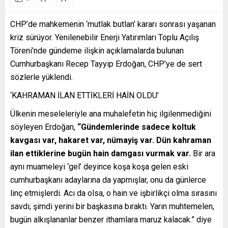
CHP’de mahkemenin ‘mutlak butlan’ kararı sonrası yaşanan
kriz sürüyor. Yenilenebilir Enerji Yatırımları Toplu Açılış
Töreni’nde gündeme ilişkin açıklamalarda bulunan
Cumhurbaşkanı Recep Tayyip Erdoğan, CHP’ye de sert
sözlerle yüklendi.
‘KAHRAMAN İLAN ETTİKLERİ HAİN OLDU’
Ülkenin meseleleriyle ana muhalefetin hiç ilgilenmediğini
söyleyen Erdoğan,
“Gündemlerinde sadece koltuk
kavgası var, hakaret var, nümayiş var. Dün kahraman
ilan ettiklerine bugün hain damgası vurmak var.
Bir ara
aynı muameleyi ‘gel’ deyince koşa koşa gelen eski
cumhurbaşkanı adaylarına da yapmışlar, onu da günlerce
linç etmişlerdi. Acı da olsa, o hain ve işbirlikçi olma sırasını
savdı; şimdi yerini bir başkasına bıraktı. Yarın muhtemelen,
bugün alkışlananlar benzer ithamlara maruz kalacak.” diye