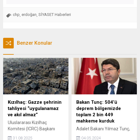
chp
erdoğan
SİYASET Haberleri
,
,
Benzer Konular
Kızılhaç: Gazze şehrinin
Bakan Tunç: 504’ü
tahliyesi “uygulanamaz
deprem bölgemizde
ve akıl almaz”
toplam 2 bin 449
mahkeme kurduk
Uluslararası Kızılhaç
Komitesi (ICRC) Başkanı
Adalet Bakanı Yılmaz Tunç,
Mirjana Spoljaric Egger, İsrail
"Vatandaşlarımızın adalet
31.08.2025
04.05.2024