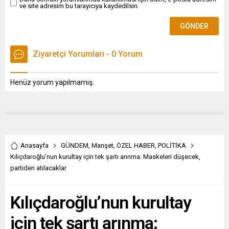
ve site adresim bu tarayıcıya kaydedilsin.
Ziyaretçi Yorumları - 0 Yorum
Henüz yorum yapılmamış.
Anasayfa
GÜNDEM
,
Manşet
,
ÖZEL HABER
,
POLİTİKA
Kılıçdaroğlu’nun kurultay için tek şartı arınma: Maskeleri düşecek,
partiden atılacaklar
Kılıçdaroğlu’nun kurultay
için tek şartı arınma: