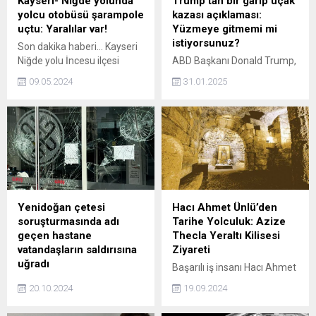
Kayseri- Niğde yolunda
Trump’tan bir garip uçak
yolcu otobüsü şarampole
kazası açıklaması:
uçtu: Yaralılar var!
Yüzmeye gitmemi mi
istiyorsunuz?
Son dakika haberi... Kayseri
Niğde yolu İncesu ilçesi
ABD Başkanı Donald Trump,
yakınlarında şehirlerarası
başkent Washington
09.05.2024
31.01.2025
yolcu otobüsü şarampole
yakınlarındaki Ronald
uçtu. Meydana gelen
Reagan Havalimanı
kazada 4 kişinin yaralandığı
civarında askeri helikopter
bildirildi.
ile yolcu uçağının çarpıştığı
kazada olay yerini ziyaret
edip etmeyeceğine ilişkin
soruya, 'Siz söyleyin, olay
yeri neresi? Su mu?
Yüzmeye gitmemi mi
Yenidoğan çetesi
Hacı Ahmet Ünlü’den
istiyorsunuz?' yanıtını verdi.
soruşturmasında adı
Tarihe Yolculuk: Azize
geçen hastane
Thecla Yeraltı Kilisesi
vatandaşların saldırısına
Ziyareti
uğradı
Başarılı iş insanı Hacı Ahmet
Yenidoğan çetesinin
Ünlü, Türkiye'nin tarihi ve
20.10.2024
19.09.2024
bebekleri para uğruna tek
kültürel mirasına duyduğu
tek ölüme terk ettiği
özel ilgiyi bir kez daha