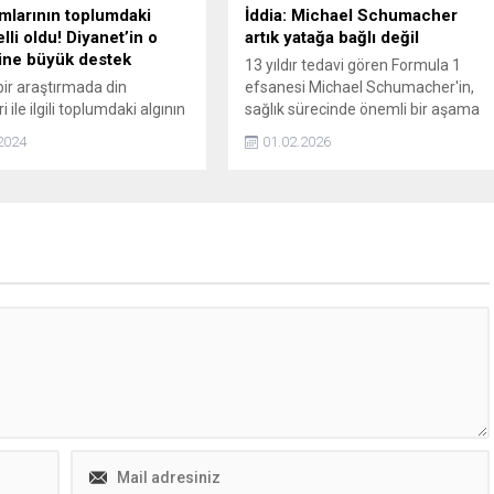
mlarının toplumdaki
İddia: Michael Schumacher
elli oldu! Diyanet’in o
artık yatağa bağlı değil
tine büyük destek
13 yıldır tedavi gören Formula 1
bir araştırmada din
efsanesi Michael Schumacher'in,
i ile ilgili toplumdaki algının
sağlık sürecinde önemli bir aşama
randa olumlu olduğu tespit
kaydettiği belirtildi. Schumacher'in
2024
01.02.2026
yrıca Diyanetin 10 yıldır
artık yatağa bağlı olmadığı ve
ğü 4-6 yaş Kuran
tekerlekli sandalyeyle dışarı
na büyük destek olduğu
çıkabildiği öğrenildi.
ndi.