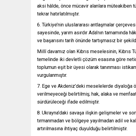
aksi hâlde, önce mücavir alanlara müteakiben t
tekrar hatırlatılmıştır.
6. Türkiye’nin uluslararası antlaşmalar çerçevesi
sayesinde, yarım asırdır Ada’nın tamamında hâki
ve başarısını tarih önünde tartışmasız bir şekilde
Millî davamız olan Kıbrıs meselesinin, Kıbrıs Tü
temelinde iki devletli çözüm esasına göre netic
toplumun eşit bir üyesi olarak tanınması istik
vurgulanmıştır.
7. Ege ve Akdeniz’deki meselelerde diyaloğa ön
verilmeyeceği belirtilmiş; hak, alaka ve menfa
sürdürüleceği ifade edilmiştir.
8. Ukrayna’daki savaşa ilişkin gelişmeler ve so
tırmanmadan ve bölgeye yayılmadan adil ve kalıc
artırılmasına ihtiyaç duyulduğu belirtilmiştir.