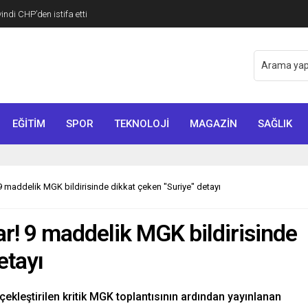
di CHP’den istifa etti
EĞİTİM
SPOR
TEKNOLOJİ
MAGAZİN
SAĞLIK
r! 9 maddelik MGK bildirisinde dikkat çeken "Suriye" detayı
var! 9 maddelik MGK bildirisinde
etayı
kleştirilen kritik MGK toplantısının ardından yayınlanan