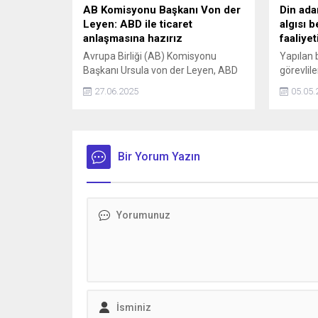
AB Komisyonu Başkanı Von der
Din ada
Leyen: ABD ile ticaret
algısı b
anlaşmasına hazırız
faaliye
Avrupa Birliği (AB) Komisyonu
Yapılan 
Başkanı Ursula von der Leyen, ABD
görevliler
ile ticaret anlaşması yapmaya hazır
yüksek o
27.06.2025
05.05.
olduklarını ancak anlaşma
edildi. A
sağlanamaması ihtimaline karşı
sürdürdü
tedbir aldıklarını kaydetti.
kursları
gözlemle
Bir Yorum Yazın