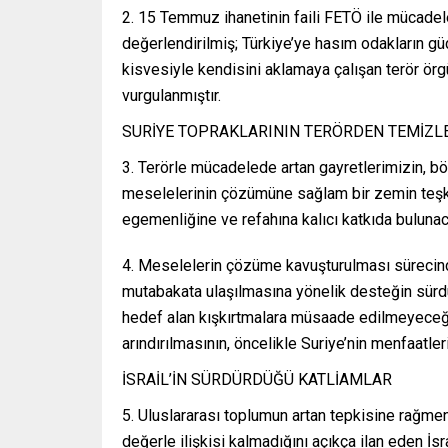
2. 15 Temmuz ihanetinin faili FETÖ ile mücade
değerlendirilmiş; Türkiye’ye hasım odakların 
kisvesiyle kendisini aklamaya çalışan terör ör
vurgulanmıştır.
SURİYE TOPRAKLARININ TERÖRDEN TEMİZL
3. Terörle mücadelede artan gayretlerimizin, böl
meselelerinin çözümüne sağlam bir zemin teşk
egemenliğine ve refahına kalıcı katkıda bulunaca
4. Meselelerin çözüme kavuşturulması sürecin
mutabakata ulaşılmasına yönelik desteğin sürdür
hedef alan kışkırtmalara müsaade edilmeyeceği 
arındırılmasının, öncelikle Suriye’nin menfaatleri
İSRAİL’İN SÜRDÜRDÜĞÜ KATLİAMLAR
5. Uluslararası toplumun artan tepkisine rağmen 
değerle ilişkisi kalmadığını açıkça ilan eden İs