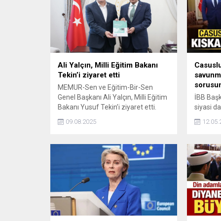
Ali Yalçın, Milli Eğitim Bakanı
Casuslu
Tekin’i ziyaret etti
savunm
sorusu
MEMUR-Sen ve Eğitim-Bir-Sen
Genel Başkanı Ali Yalçın, Milli Eğitim
İBB Baş
Bakanı Yusuf Tekin’i ziyaret etti.
siyasi d
işadamı
09.08.2025
12.05.
kurucus
casusluk
karşısın
suçlaması
dedi.