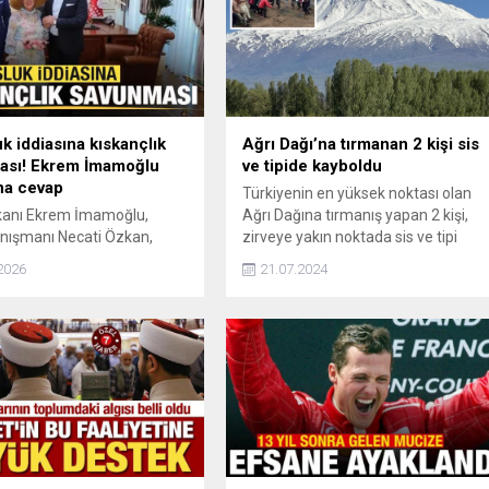
k iddiasına kıskançlık
Ağrı Dağı’na tırmanan 2 kişi sis
ası! Ekrem İmamoğlu
ve tipide kayboldu
na cevap
Türkiyenin en yüksek noktası olan
kanı Ekrem İmamoğlu,
Ağrı Dağına tırmanış yapan 2 kişi,
anışmanı Necati Özkan,
zirveye yakın noktada sis ve tipi
 Hüseyin Gün ve TELE1
nedeniyle kayboldu. Bölgede AFAD,
2026
21.07.2024
u Merdan Yanardağ siyasal
UMKE, jandarma ve profesyonel
 suçlamasıyla hakim
dağcılar arama kurtarma çalışması
a çıktı. Hüseyin Gün casusluk
başlattı.
nı reddetti, 'kıskançlık'