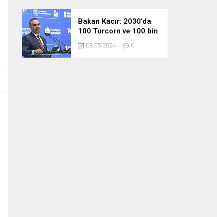
Bakan Kacır: 2030’da
100 Turcorn ve 100 bin
teknoloji girişimciliği
08.05.2024
0
hedefimize ulaşacağız