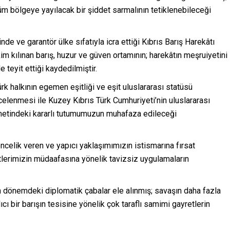
üm bölgeye yayılacak bir şiddet sarmalının tetiklenebileceği
nde ve garantör ülke sıfatıyla icra ettiği Kıbrıs Barış Harekâtı
m kılınan barış, huzur ve güven ortamının; harekâtın meşruiyetini
 teyit ettiği kaydedilmiştir.
rk halkının egemen eşitliği ve eşit uluslararası statüsü
elenmesi ile Kuzey Kıbrıs Türk Cumhuriyeti’nin uluslararası
ametindeki kararlı tutumumuzun muhafaza edileceği
celik veren ve yapıcı yaklaşımımızın istismarına fırsat
atlerimizin müdaafasına yönelik tavizsiz uygulamaların
n dönemdeki diplomatik çabalar ele alınmış; savaşın daha fazla
ı bir barışın tesisine yönelik çok taraflı samimi gayretlerin