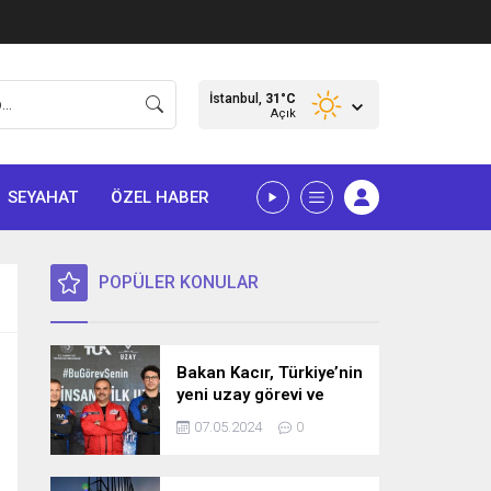
İstanbul,
31
°C
Açık
SEYAHAT
ÖZEL HABER
POPÜLER KONULAR
Bakan Kacır, Türkiye’nin
yeni uzay görevi ve
bilim misyonunu
07.05.2024
0
açıkladı! İşte detaylar…