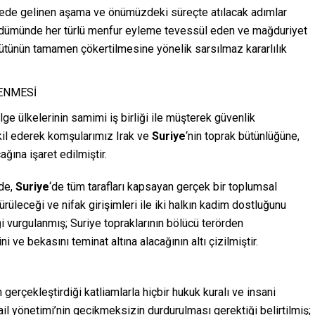
lede gelinen aşama ve önümüzdeki süreçte atılacak adımlar
güdümünde her türlü menfur eyleme tevessül eden ve mağduriyet
gütünün tamamen çökertilmesine yönelik sarsılmaz kararlılık
ENMESİ
ge ülkelerinin samimi iş birliği ile müşterek güvenlik
il ederek komşularımız Irak ve
Suriye
‘nin toprak bütünlüğüne,
ğına işaret edilmiştir.
de,
Suriye
‘de tüm tarafları kapsayan gerçek bir toplumsal
üleceği ve nifak girişimleri ile iki halkın kadim dostluğunu
vurgulanmış; Suriye topraklarının bölücü terörden
ni ve bekasını teminat altına alacağının altı çizilmiştir.
gerçekleştirdiği katliamlarla hiçbir hukuk kuralı ve insani
rail yönetimi’nin gecikmeksizin durdurulması gerektiği belirtilmiş;