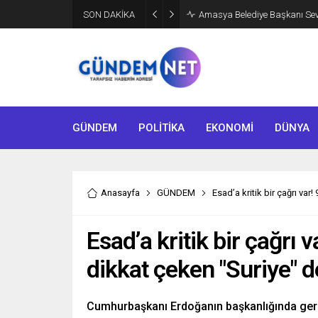
SON DAKİKA
Amasya Belediye Başkanı Sevin
GÜNDEM
POLİTİKA
EKONOMİ
DÜNYA
Anasayfa
GÜNDEM
Esad’a kritik bir çağrı va
Esad’a kritik bir çağrı 
dikkat çeken "Suriye" d
Cumhurbaşkanı Erdoğanın başkanlığında gerçe