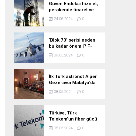
Güven Endeksi hizmet,
perakende ticaret ve
inşaat sektörlerinde
24.06.2024
0
düştü
‘Blok 70’ serisi neden
bu kadar önemli? F-
16’larla ilgili merak
09.05.2024
0
edilenleri anlattı!
İlk Türk astronot Alper
Gezeravcı Malatya’da
öğrencilerle bir araya
08.05.2024
0
geldi!
Türkiye, Türk
Telekom’un fiber gücü
ile yarının
05.05.2024
0
teknolojilerine hazır