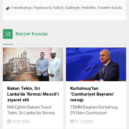
Fenerbahçe
Feyenoord
Futbol
Galibiyet
Hedefler
Yönetim Kurulu
,
,
,
,
,
Benzer Konular
Bakan Tekin, Sri
Kurtulmuş’tan
Lanka’da ‘Kırmızı Mescit’i
‘Cumhuriyet Bayramı’
ziyaret etti
mesajı
Milli Eğitim Bakanı Yusuf
TBMM Başkanı Kurtulmuş,
Tekin, Sri Lanka’da ‘Kırmızı
29 Ekim Cumhuriyet
Mescit’ olarak bilinen yapıyı
Bayramı mesajında,
25.07.2025
31.10.2025
ziyaret etti.
"Cumhuriyet'in ikinci