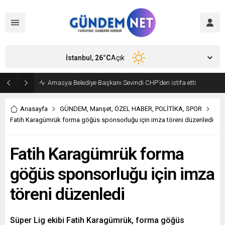
İstanbul,
26
°C
Açık
Amasya Belediye Başkanı Sevindi CHP’den istifa etti
Anasayfa
GÜNDEM
,
Manşet
,
ÖZEL HABER
,
POLİTİKA
,
SPOR
Fatih Karagümrük forma göğüs sponsorluğu için imza töreni düzenledi
Fatih Karagümrük forma
göğüs sponsorluğu için imza
töreni düzenledi
Süper Lig ekibi Fatih Karagümrük, forma göğüs