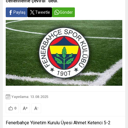
cehenneme çevirdi” dedi.
Paylaş
Tweetle
Gönder
Yayınlama: 13.08.2025
A
A
+
-
0
Fenerbahçe Yönetim Kurulu Üyesi Ahmet Ketenci 5-2