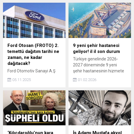
yüzyılında da halkın sesini
Türkiye Büyük Millet
Meclisi'nde gür bir şekilde
yükselteceğiz" dedi.
Ford Otosan (FROTO) 2.
9 yeni şehir hastanesi
temettü dağıtım tarihi ne
geliyor! il il son durum
zaman, ne kadar
Türkiye genelinde 2026-
dağıtacak?
2027 döneminde 9 yeni
Ford Otomotiv Sanayi A.Ş
şehir hastanesinin hizmete
(FROTO) yılda 2 kere
alınması planlanıyor. İşte
05.11.2025
01.02.2026
temettü dağıtma geleneğini
illerden son haberler...
sürdürdü ve 2025 yılında
ikinci temettü tarihini ve
hisse başı net değerini
belirledi. Ford Otosan hisse
başı net 5,14 TL temettü
dağıtacak.
‘Kılıçdaroğlu’nun kara
İş Adamı Mustafa akyol