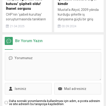
kutusu’ şüpheli oldu!
kimdir
İhanet sorgusu
Mustafa Akyol, 2009 yılında
CHP’nin ‘şaibeli kurultay’
kurduğu şirketle iş
soruşturmasında tanıkların
dünyasına güçlü bir giriş
verdiği ifadelerin ardından
yaptı ve kısa sürede
21.04.2025
03.09.2024
eski CHP Genel Başkanı
sektörde kendini kanıtladı.
Kemal Kılıçdaroğlu’nun Özel
Kalem'i olan Şükran Kütükçü,
Bir Yorum Yazın
dosyada şüpheli olarak
ifadeye çağrıldı.
Daha sonraki yorumlarımda kullanılması için adım, e-posta adresim
ve site adresim bu tarayıcıya kaydedilsin.