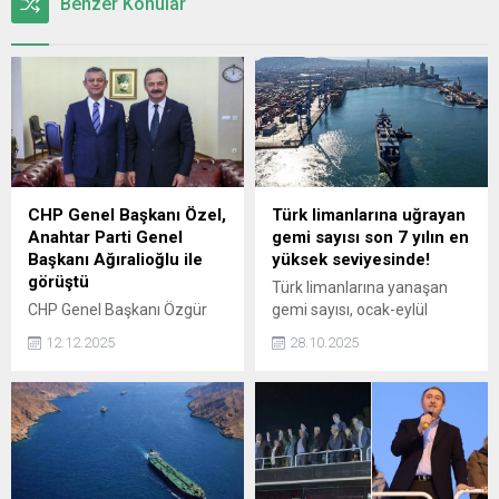
Benzer Konular
CHP Genel Başkanı Özel,
Türk limanlarına uğrayan
Anahtar Parti Genel
gemi sayısı son 7 yılın en
Başkanı Ağıralioğlu ile
yüksek seviyesinde!
görüştü
Türk limanlarına yanaşan
CHP Genel Başkanı Özgür
gemi sayısı, ocak-eylül
Özel, CHP Genel
döneminde 47 bin 630 ile
12.12.2025
28.10.2025
Merkezi'nde, Anahtar Parti
son 7 yılın en yüksek
Genel Başkanı Yavuz
seviyesine ulaştı.
Ağıralioğlu ve beraberindeki
heyetle bir araya geldi.