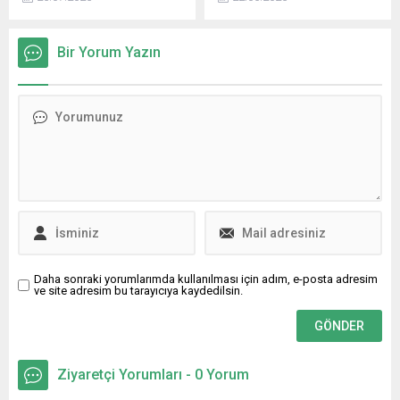
Kurtulmuş'un 'Terörsüz
ait B-2 Spirit gizli
Türkiye' süreci kapsamında
bombardıman
Meclis'te kurulacak
uçaklarının Guam ve Diego
Bir Yorum Yazın
komisyon için partilere
Garcia üslerine doğru
gönderdiği yazıya ilişkin,
hareketliliği, İran'ın nükleer
Kurulması planlanan bu
tesislerine yönelik olası bir
komisyonda İYİ Parti olarak
operasyon ihtimalini
yer almayacağımızı bir kere
gündeme getirdi.
daha kamuoyunun
dikkatlerine arz ederim dedi.
Daha sonraki yorumlarımda kullanılması için adım, e-posta adresim
ve site adresim bu tarayıcıya kaydedilsin.
Ziyaretçi Yorumları - 0 Yorum