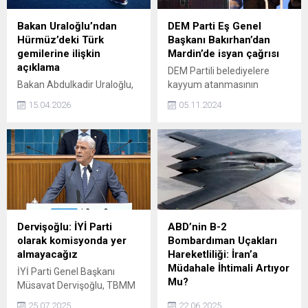
Bakan Uraloğlu’ndan
DEM Parti Eş Genel
Hürmüz’deki Türk
Başkanı Bakırhan’dan
gemilerine ilişkin
Mardin’de isyan çağrısı
açıklama
DEM Partili belediyelere
Bakan Abdulkadir Uraloğlu,
kayyum atanmasının
Hürmüz Boğazı'ndaki
ardından Mardin'de konuşan
15.04.2026
05.11.2024
gemilere ilişkin, "Geri kalan 8
DEM Parti Eş Genel Başkanı
gemimizi çıkarmayla ilgili
Tuncer Bakırhan, "Seyit Rıza
çalışmaları Dışişleri
ne yaptıysa, Şeyh Saitler,
Bakanlığımızın
Sakineler ne yaptıysa, Kürt
koordinesinde yürütüyoruz.
halkı da onların yaptığını
İnşallah önümüzdeki
yapacaktır" dedi.
günlerde çıkarırız diye ümit
ediyoruz." dedi.
Dervişoğlu: İYİ Parti
ABD’nin B-2
olarak komisyonda yer
Bombardıman Uçakları
almayacağız
Hareketliliği: İran’a
Müdahale İhtimali Artıyor
İYİ Parti Genel Başkanı
Mu?
Müsavat Dervişoğlu, TBMM
Başkanı Numan
ABD Hava Kuvvetleri'ne
25.07.2025
22.06.2025