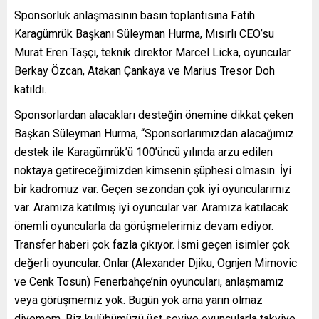
Sponsorluk anlaşmasının basın toplantısına Fatih
Karagümrük Başkanı Süleyman Hurma, Mısırlı CEO’su
Murat Eren Taşçı, teknik direktör Marcel Licka, oyuncular
Berkay Özcan, Atakan Çankaya ve Marius Tresor Doh
katıldı.
Sponsorlardan alacakları desteğin önemine dikkat çeken
Başkan Süleyman Hurma, “Sponsorlarımızdan alacağımız
destek ile Karagümrük’ü 100’üncü yılında arzu edilen
noktaya getireceğimizden kimsenin şüphesi olmasın. İyi
bir kadromuz var. Geçen sezondan çok iyi oyuncularımız
var. Aramıza katılmış iyi oyuncular var. Aramıza katılacak
önemli oyuncularla da görüşmelerimiz devam ediyor.
Transfer haberi çok fazla çıkıyor. İsmi geçen isimler çok
değerli oyuncular. Onlar (Alexander Djiku, Ognjen Mimovic
ve Cenk Tosun) Fenerbahçe’nin oyuncuları, anlaşmamız
veya görüşmemiz yok. Bugün yok ama yarın olmaz
diyemem. Biz kulübümüzü üst seviye oyuncularla takviye