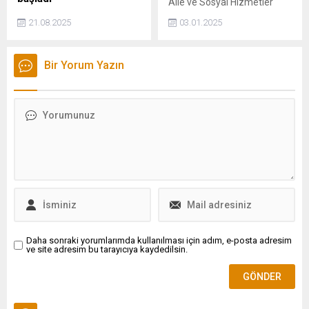
Aile ve Sosyal Hizmetler
Ukrayna Devlet Başkanlığı
Bakanlığı, Zonguldak'ta 14
21.08.2025
03.01.2025
Ofisi Başkanı Andriy
yaşında bir kız çocuğunun
Yermak, Avrupa ve NATO
doğum yaptığı haberlerine
ülkelerinin ulusal güvenlik
ilişkin açıklama yaptı.
Bir Yorum Yazın
danışmanlarıyla güvenlik
Bakanlık, olayın emniyet
garantilerini ilerletmek için
birimlerine intikal etmesiyle
günlük koordinasyon süreci
birlikte kız çocuğu ve
başlattıklarını bildirdi.
bebeğinin devlet
himayesine alınması için
gerekli işlemlerin
başlatıldığını duyurdu. Olayla
ilgili gözaltına alınan şüpheli
şahıs ise tutuklanarak
cezaevine gönderildi.
Daha sonraki yorumlarımda kullanılması için adım, e-posta adresim
ve site adresim bu tarayıcıya kaydedilsin.