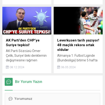
Kenangil, taze baklanın
Mühendis Zahide Güçlü Ekici
öğrenildi.
içeriğinde bulunan doğal
Bilim Merkezi, ücretsiz
levodopa maddesinin
eğitimleri ve zengin atölye
kullanılan ilaçlarla benzer
içerikleriyle öğrencileri bilim,
etkilere sahip olabileceğini
teknoloji ve inovasyonla
belirtti. Prof. Dr. Kenangil,
buluşturuyor.
“Bakla ve Parkinson
arasında yapılmış bilimsel
çalışmalar da mevcut. Bu
AK Parti’den CHP’ye
Leverkusen tarih yazıyor!
çalışmalar bize bakla
Suriye tepkisi!
48 maçlık rekora ortak
tüketiminin hastaların motor
oldular
AK Parti Sözcüsü Ömer
semptomlarını azalttığını...
Çelik, Suriye'deki denklemin
Almanya 1. Futbol Liginde
değişmesine rağmen
(Bundesliga) bitime 5 hafta
CHP'nin gelişmeleri yıllar
kala şampiyonluğunu ilan
08.12.2024
06.05.2024
öncesinden takip ettiğine
eden Bayer Leverkusen,
dikkati çekti.
deplasmanda Eintracht
Frankfurtu 5-1 mağlup etti.
Bir Yorum Yazın