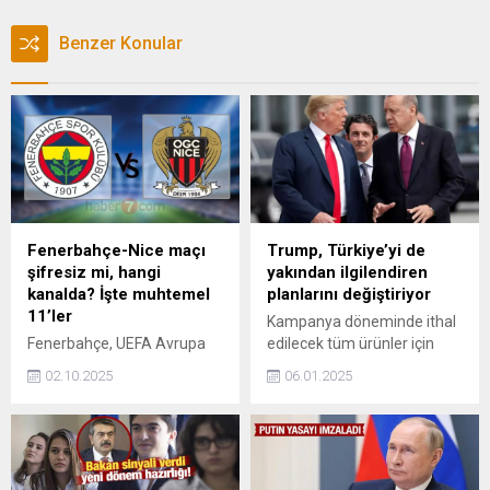
Benzer Konular
Fenerbahçe-Nice maçı
Trump, Türkiye’yi de
şifresiz mi, hangi
yakından ilgilendiren
kanalda? İşte muhtemel
planlarını değiştiriyor
11’ler
Kampanya döneminde ithal
Fenerbahçe, UEFA Avrupa
edilecek tüm ürünler için
Ligi 2. hafta mücadelesinde
yüzde 20'ye kadar gümrük
02.10.2025
06.01.2025
Fransız ekibi Nice’i ağırlıyor.
vergisi uygulama vaadinde
Sarı-lacivertliler, Chobani
bulunan ABD'nin seçilmiş
Stadyumu’nda oynanacak
başkanı Donald Trump'ın,
bu kritik maçta Avrupa’daki
başkanlık koltuğuna
ilk galibiyetini hedefliyor.
oturmasına sayılı günler kala