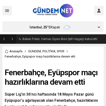
İstanbul,
25
°C
Kapalı
Bakan Fidan, Hamas Siyasi Büro Şefi Hayye’yi kabul etti
Anasayfa
GÜNDEM
,
POLİTİKA
,
SPOR
Fenerbahçe, Eyüpspor maçı hazırlıklarına devam etti
Fenerbahçe, Eyüpspor maçı
hazırlıklarına devam etti
Süper Lig’in 36’ncı haftasında 18 Mayıs Pazar günü
Eyüpspor’u ağırlayacak olan Fenerbahçe, hazırlıklarını