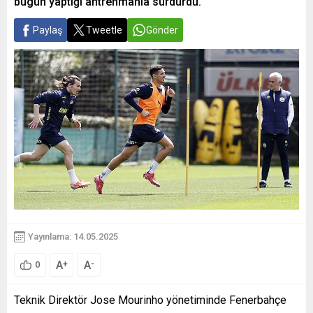
bugün yaptığı antrenmanla sürdürdü.
Paylaş
Tweetle
Gönder
Yayınlama: 14.05.2025
A
A
+
-
0
Teknik Direktör Jose Mourinho yönetiminde Fenerbahçe