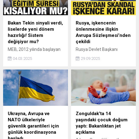
Peki, Fenerbahçe-Nice maçı
planlarında değişikliğe gittiği
şifresiz mi, saat kaçta ve
öne sürüldü. Plan, tüm
hangi kanalda
dünyayı olduğu gibi
yayınlanacak?
Türkiye'yi de yakından
Bakan Tekin sinyali verdi,
Rusya, işkencenin
ilgilendiriyor.
liselerde yeni dönem
önlenmesine ilişkin
hazırlığı! Sistem
Avrupa Sözleşmesi’nden
değişiyor mu?
çekildi
MEB, 2012 yılında başlayan
Rusya Devlet Başkanı
4+4+4 eğitim sisteminden
Vladimir Putin, ülkesinin
04.03.2025
29.09.2025
dönüş sinyali verdi.
işkencenin önlenmesine
Eğitimciler olumlu buldu.
ilişkin Avrupa İnsan Hakları
Rapor hazırlayan üç eğitim
Sözleşmesi'nden
derneği 'Zorunlu eğitim
çekilmesine yönelik yasayı
dayatılmamalı, branş
imzaladı.
yönlendirmesi erkene
çekilmeli' gibi önerilerde
bulundu.
Ukrayna, Avrupa ve
Zonguldak’ta 14
NATO ülkeleriyle
yaşındaki çocuk doğum
güvenlik garantileri için
yaptı: Bakanlıktan jet
günlük koordinasyona
açıklama
başladı