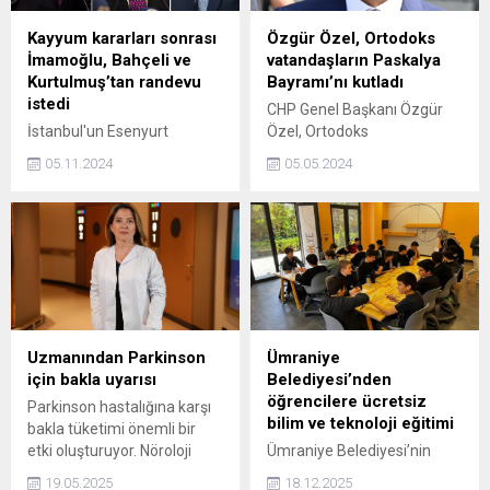
Kayyum kararları sonrası
Özgür Özel, Ortodoks
İmamoğlu, Bahçeli ve
vatandaşların Paskalya
Kurtulmuş’tan randevu
Bayramı’nı kutladı
istedi
CHP Genel Başkanı Özgür
İstanbul'un Esenyurt
Özel, Ortodoks
Belediyesi'nin ardından
vatandaşların Paskalya
05.11.2024
05.05.2024
bugün Batman, Mardin ve
Bayramını tebrik etti.
Halfeti belediyelerine
kayyum atanmasının
ardından İBB Başkanı Ekrem
İmamoğlu, Türkiye
Belediyeler Birliği başkanı
sıfatıyla AK Parti dışındaki
tüm siyasi partilerin
liderlerinden randevu istedi.
Uzmanından Parkinson
Ümraniye
İmamoğlu'nun görüşme
için bakla uyarısı
Belediyesi’nden
talep ettiği isimlerin
öğrencilere ücretsiz
Parkinson hastalığına karşı
arasında TBMM Başkanı
bilim ve teknoloji eğitimi
bakla tüketimi önemli bir
Numan Kurtulmuş ve MHP
etki oluşturuyor. Nöroloji
Ümraniye Belediyesi’nin
Genel Başkanı Devlet
Uzmanı Prof. Dr. Gülay
hayata geçirdiği Şehit
Bahçeli'nin de olduğu
19.05.2025
18.12.2025