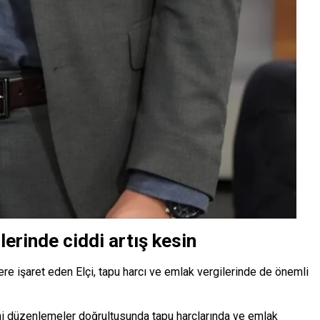
lerinde ciddi artış kesin
ere işaret eden Elçi, tapu harcı ve emlak vergilerinde de önemli
yeni düzenlemeler doğrultusunda tapu harçlarında ve emlak