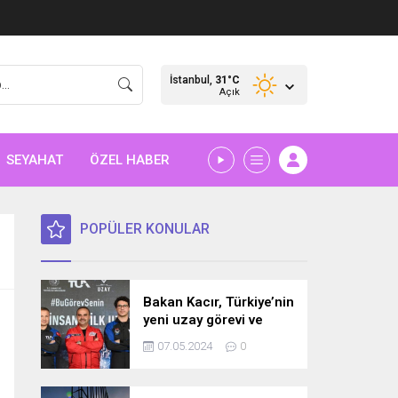
İstanbul,
31
°C
Açık
SEYAHAT
ÖZEL HABER
POPÜLER KONULAR
Bakan Kacır, Türkiye’nin
yeni uzay görevi ve
bilim misyonunu
07.05.2024
0
açıkladı! İşte detaylar…