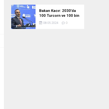
Bakan Kacır: 2030’da
100 Turcorn ve 100 bin
teknoloji girişimciliği
08.05.2024
0
hedefimize ulaşacağız