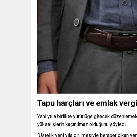
Tapu harçları ve emlak vergi
Yeni yılla birlikte yürürlüğe girecek düzenlemel
yükselişlerin kaçınılmaz olduğunu söyledi:
“Üstelik yeni yıla girilmesiyle beraber çıkan 