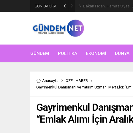
SON DAKİKA
Bakan Fidan, Hamas Siyasi Bür
GÜNDEM
POLİTİKA
EKONOMİ
DÜNYA
Anasayfa
ÖZEL HABER
Gayrimenkul Danışmanı ve Yatırım Uzmanı Mert Elçi: “Eml
Gayrimenkul Danışmanı
“Emlak Alımı İçin Aral