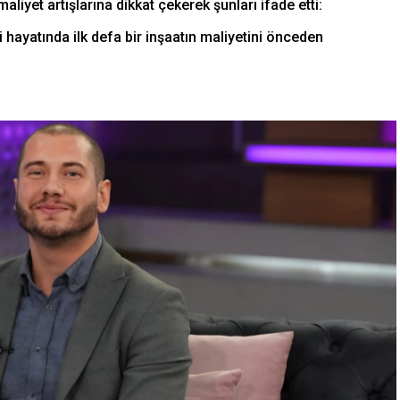
iyet artışlarına dikkat çekerek şunları ifade etti:
i hayatında ilk defa bir inşaatın maliyetini önceden