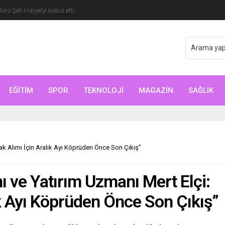
o Şefi Hayye’yi kabul etti
EĞİTİM
SPOR
TEKNOLOJİ
MAGAZİN
SAĞLIK
ak Alımı İçin Aralık Ayı Köprüden Önce Son Çıkış”
 ve Yatırım Uzmanı Mert Elçi:
ık Ayı Köprüden Önce Son Çıkış”