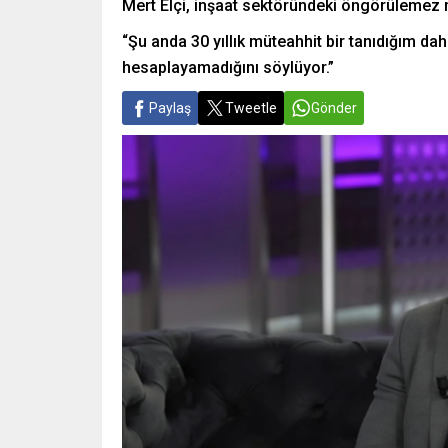
Mert Elçi, inşaat sektöründeki öngörülemez mal
“Şu anda 30 yıllık müteahhit bir tanıdığım dah
hesaplayamadığını söylüyor.”
Paylaş
Tweetle
Gönder