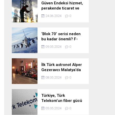
Güven Endeksi hizmet,
perakende ticaret ve
inşaat sektörlerinde
24.06.2024
0
düştü
‘Blok 70’ serisi neden
bu kadar önemli? F-
16’larla ilgili merak
09.05.2024
0
edilenleri anlattı!
İlk Türk astronot Alper
Gezeravcı Malatya’da
öğrencilerle bir araya
08.05.2024
0
geldi!
Türkiye, Türk
Telekom’un fiber gücü
ile yarının
05.05.2024
0
teknolojilerine hazır