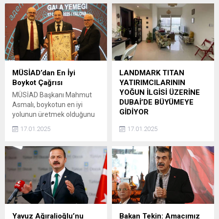
MÜSİAD’dan En İyi
LANDMARK TITAN
Boykot Çağrısı
YATIRIMCILARININ
YOĞUN İLGİSİ ÜZERİNE
MÜSİAD Başkanı Mahmut
DUBAİ’DE BÜYÜMEYE
Asmalı, boykotun en iyi
GİDİYOR
yolunun üretmek olduğunu
vurguladı.
Landmark Titan kurucusu ve
17.01.2025
17.01.2025
genel müdürü Çağatay
Köroğlu, Türkiye'de
kazandığı deneyimi
uluslararası arenaya
taşıyarak dikkat çekiyor.
Şirketin sürdürülebilirlik
stratejisinde Türkiye'nin ana
faaliyet bölgesi olarak
konumlandırıldığını belirten
Yavuz Ağıralioğlu’nu
Bakan Tekin: Amacımız