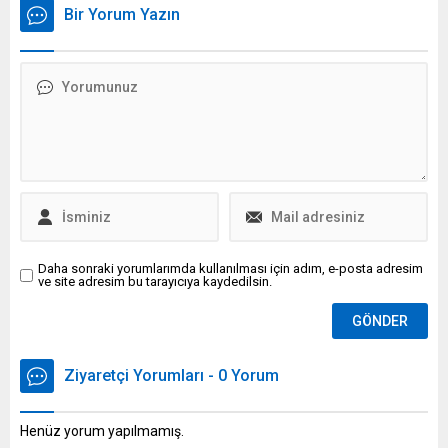
Toplantı sonrası
belirtildi.
Bir Yorum Yazın
açıklamalarda bulunan
Erdoğan, "Terör örgütü ve
Suriye'deki uzantıları için
çember daralıyor, bir gece
ansızın gelebiliriz" ifadelerini
kullandı.
Daha sonraki yorumlarımda kullanılması için adım, e-posta adresim
ve site adresim bu tarayıcıya kaydedilsin.
Ziyaretçi Yorumları - 0 Yorum
Henüz yorum yapılmamış.