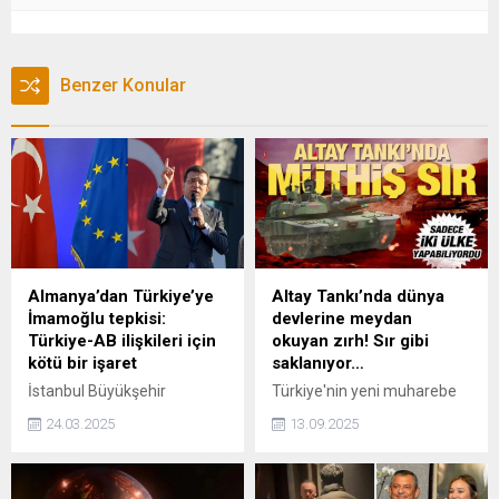
Benzer Konular
Almanya’dan Türkiye’ye
Altay Tankı’nda dünya
İmamoğlu tepkisi:
devlerine meydan
Türkiye-AB ilişkileri için
okuyan zırh! Sır gibi
kötü bir işaret
saklanıyor…
İstanbul Büyükşehir
Türkiye'nin yeni muharebe
Belediye Başkanı Ekrem
gücü Altay Tankı'nın
24.03.2025
13.09.2025
İmamoğlu’nun, İBB’ye
Roketsan tarafından
yönelik yolsuzluk
geliştirilen gizli zırhla
soruşturması kapsamında
donatıldığı belirtildi. Altay'ın