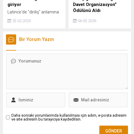
giriyor
Davet Organizasyon”
Ödülünü Aldı
Latince'de "diriliş" anlamına
gelen "Lazarus" eseri, ölüleri
HK Davet Organizasyon’a
23.02.2025
06.03.2026
diriltebilme gücüne sahiptir.
Büyük Onur: Hilmi Karayiğit
Bu karanlık gücün peşinde
“Yılın Düğün Davet
olanlar, onu ya iyilik için ya
Organizasyon” Ödülünü Aldı
Bir Yorum Yazın
da kötü emelleri için
Düğün ve davet
kullanmak istemektedir.
organizasyonu sektöründe
Tam da bu sırada, ormanda
adından sıkça söz ettiren HK
masumca kamp yapan
Davet Organizasyon,
insanlar, kendilerini bu güç
başarılarına bir yenisini daha
savaşının ortasında bulurlar.
ekledi. Şirketin kurucusu ve
Av başlar ve orman,
sahibi Hilmi Karayiğit, Gelin
bilinmeyen bir tehlikeyle
Damat Dergisi tarafından
dolup taşar.
düzenlenen özel törende
“Yılın Düğün Davet
Organizasyon” ödülüne layık
görüldü....
Daha sonraki yorumlarımda kullanılması için adım, e-posta adresim
ve site adresim bu tarayıcıya kaydedilsin.