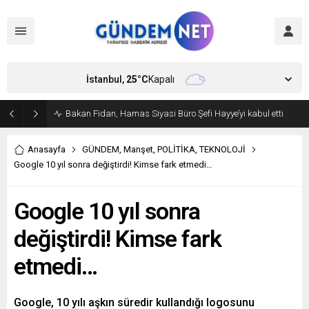
İstanbul,
25
°C
Kapalı
Bakan Fidan, Hamas Siyasi Büro Şefi Hayye’yi kabul etti
Anasayfa
GÜNDEM
,
Manşet
,
POLİTİKA
,
TEKNOLOJİ
Google 10 yıl sonra değiştirdi! Kimse fark etmedi…
Google 10 yıl sonra
değiştirdi! Kimse fark
etmedi…
Google, 10 yılı aşkın süredir kullandığı logosunu