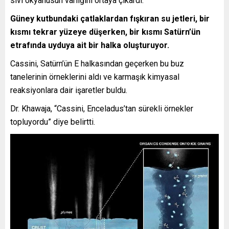
sıvı okyanusun varlığını ortaya çıkardı.
Güney kutbundaki çatlaklardan fışkıran su jetleri, bir
kısmı tekrar yüzeye düşerken, bir kısmı Satürn’ün
etrafında uyduya ait bir halka oluşturuyor.
Cassini, Satürn’ün E halkasından geçerken bu buz
tanelerinin örneklerini aldı ve karmaşık kimyasal
reaksiyonlara dair işaretler buldu.
Dr. Khawaja, “Cassini, Enceladus’tan sürekli örnekler
topluyordu” diye belirtti.