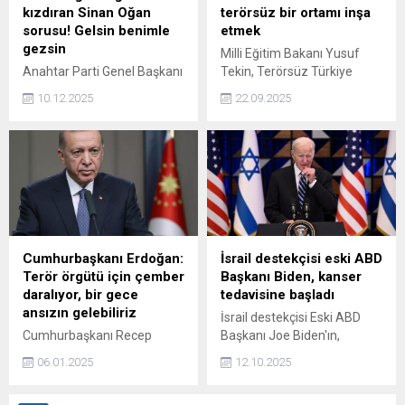
Köroğlu, yurtdışındaki
kızdıran Sinan Oğan
terörsüz bir ortamı inşa
büyüme hedefleri
sorusu! Gelsin benimle
etmek
doğrultusunda ilk olarak
gezsin
Milli Eğitim Bakanı Yusuf
Körfez ülkelerinin gözdesi
Anahtar Parti Genel Başkanı
Tekin, Terörsüz Türkiye
Dubai'ye odaklanıyor.
Yavuz Ağıralioğlu, kendisine
sürecine ilişkin, “Amacımız
10.12.2025
22.09.2025
yöneltilen "Sinan Oğan gibi
uğruna binlerce insanımızın
olacak mısınız?" sorularına
hayatını feda ettiği bu
tepki gösterdi.
coğrafyada barışı, terörsüz
bir ortamı inşa etmek,
şehitlerimizin ve
gazilerimizin bu anlamdaki
fedakarlıklarını anlamlı hale
getirip nihayete erdirmek”
dedi.
Cumhurbaşkanı Erdoğan:
İsrail destekçisi eski ABD
Terör örgütü için çember
Başkanı Biden, kanser
daralıyor, bir gece
tedavisine başladı
ansızın gelebiliriz
İsrail destekçisi Eski ABD
Cumhurbaşkanı Recep
Başkanı Joe Biden'ın,
Tayyip Erdoğan
prostat kanseri tedavisinin
06.01.2025
12.10.2025
başkanlığında toplanan
bir parçası olarak
kabine toplantısı sona erdi.
radyoterapiye başladığı