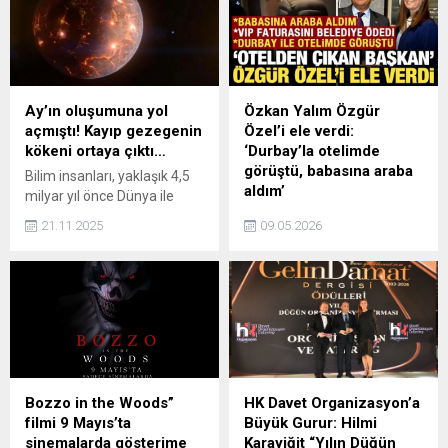
tutuklanmasına yönelik
haricinde bu zırhın sadece
Almanya'dan peş peşe
Alman 'Leopard' ve
açıklamalar gelmeye devam
Amerikan 'M1 Abraham'
ediyor.
tanklarında yer aldığı
kaydedildi.
Ay’ın oluşumuna yol
Özkan Yalım Özgür
açmıştı! Kayıp gezegenin
Özel’i ele verdi:
kökeni ortaya çıktı…
‘Durbay’la otelimde
görüştü, babasına araba
Bilim insanları, yaklaşık 4,5
aldım’
milyar yıl önce Dünya ile
çarpışan ve Ay’ın
İstanbul Cumhuriyet
21.11.2025
09.05.2026
oluşmasına neden olan
Başsavcılığı tarafından
Theia adlı gezegenin
yürütülen soruşturma
nereden geldiğine dair yeni
kapsamında ifade veren
kanıtlara ulaştı.
Özkan Yalım, CHP Genel
Başkanı Özgür Özel'e
sağlanan kayıt dışı
milyonlarca liralık nakit akışı
itiraf etti.
Bozzo in the Woods”
HK Davet Organizasyon’a
filmi 9 Mayıs’ta
Büyük Gurur: Hilmi
sinemalarda gösterime
Karayiğit “Yılın Düğün