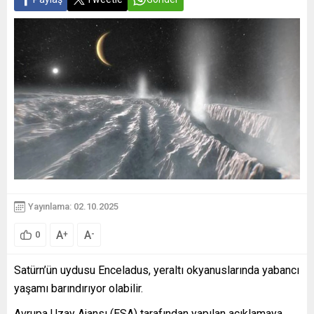
Yayınlama: 02.10.2025
A
A
+
-
0
Satürn’ün uydusu Enceladus, yeraltı okyanuslarında yabancı
yaşamı barındırıyor olabilir.
Avrupa Uzay Ajansı (ESA) tarafından yapılan açıklamaya