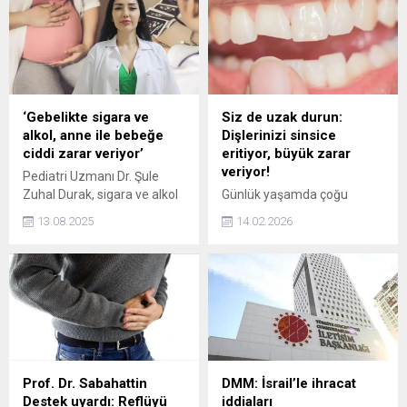
‘Gebelikte sigara ve
Siz de uzak durun:
alkol, anne ile bebeğe
Dişlerinizi sinsice
ciddi zarar veriyor’
eritiyor, büyük zarar
veriyor!
Pediatri Uzmanı Dr. Şule
Zuhal Durak, sigara ve alkol
Günlük yaşamda çoğu
kullanımının gebelikten
kişinin masum sandığı bazı
13.08.2025
14.02.2026
itibaren hem anneye hem
alışkanlıklar, farkında
bebeğe ciddi zarar verdiğini
olmadan diş minesine zarar
belirterek, Bu alışkanlıklar
verebiliyor. Üstelik bu
gebelik boyunca devam
davranışların birçoğu
ederse, anne karnındaki
neredeyse herkes
fetüsü etkiler. Düşük doğum
tarafından her gün
ağırlığı, erken doğum,
tekrarlanıyor. Diş
plasenta sorunları,
çürüklerinden aşırı
yenidoğan yoğun bakım
hassasiyete kadar uzanan
Prof. Dr. Sabahattin
DMM: İsrail’le ihracat
ihtiyacı artar dedi.
problemlerin önüne geçmek
Destek uyardı: Reflüyü
iddiaları