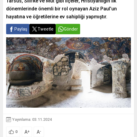
Tarsus, Silifke ve Mut gibi ilçeler, Hristiyanlığın ilk
dönemlerinde önemli bir rol oynayan Aziz Paul’un
hayatına ve öğretilerine ev sahipliği yapmıştır.
Paylaş
Tweetle
Gönder
Yayınlama: 03.11.2024
A
A
+
-
0