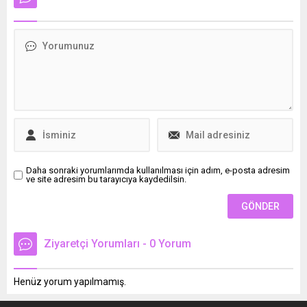
sürede adından söz
isteyen eski telefon
ettirmeyi başaran Sunlıght
sahipleri, artık sadece
Kuaför ve Güzellik Merkezi,
tarayıcılar ile giriş
profesyonel hizmet anlayışı,
yapabilecek.
modern uygulamaları ve
uzman kadrosuyla bölgenin
dikkat çeken güzellik
merkezlerinden biri haline
geldi. Mert Beldek ve Aylin
Beldek tarafından kurulan
Sunlıght Kuaför ve...
Daha sonraki yorumlarımda kullanılması için adım, e-posta adresim
ve site adresim bu tarayıcıya kaydedilsin.
Ziyaretçi Yorumları - 0 Yorum
Henüz yorum yapılmamış.