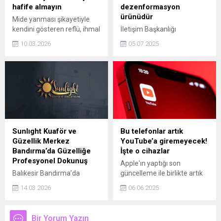
ise düşündüğünüz kadar zor
hafife almayın
dezenformasyon
değil. İşte, dişleri sessizce
ürünüdür
Mide yanması şikayetiyle
aşındıran gizli alışkanlıklar…
kendini gösteren reflü, ihmal
İletişim Başkanlığı
edildiğinde ciddi sağlık
Dezenformasyonla
10.03.2026
05.07.2025
sorunlarına neden oluyor.
Mücadele Merkezi (DMM),
Prof. Dr. Sabahattin Destek,
'Türkiye, İsrail'e ilk 5 ayda
ilaçla geçmeyen ve kanser
393,7 milyon dolarlık ihracat
riski taşıyan hastalarda
yaptı' iddiasının tümüyle
kapalı ameliyat yönteminin
yalan ve dezenformasyon
önemine dikkat çekti.
ürünü olduğunu açıkladı.
Sunlıght Kuaför ve
Bu telefonlar artık
Güzellik Merkez
YouTube’a giremeyecek!
Bandırma’da Güzelliğe
İşte o cihazlar
Profesyonel Dokunuş
Apple'ın yaptığı son
Balıkesir Bandırma’da
güncelleme ile birlikte artık
Güzelliğin Yeni Adresi:
bazı eski telefonlar,
14.03.2026
06.06.2025
Sunlıght Kuaför ve Güzellik
YouTube uygulamasına giriş
Merkezi Balıkesir’in
yapamayacak. YouTube
Bandırma ilçesinde kısa
uygulamasına giriş yapmak
Bir Yorum Yazın