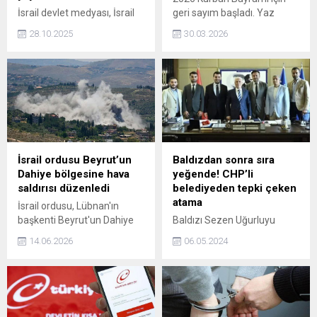
İsrail devlet medyası, İsrail
geri sayım başladı. Yaz
güçleriyle girdiği çatışmada
mevsimine denk gelen
28.10.2025
30.03.2026
kahramanca vefat eden
bayram dönemi, tatil planları
Hamas lideri Yahya Sinvar'ın
yapmak isteyenler için
şehadetinden birkaç gün
şimdiden gündemde yerini
önce çekilen görüntülerini
aldı. Peki, Kurban Bayramı
yayınlandı.
ne zaman, hangi tarihlere
denk geliyor? Kurban
Bayramı tatili kaç gün
olacak?
İsrail ordusu Beyrut’un
Baldızdan sonra sıra
Dahiye bölgesine hava
yeğende! CHP’li
saldırısı düzenledi
belediyeden tepki çeken
atama
İsrail ordusu, Lübnan'ın
başkenti Beyrut'un Dahiye
Baldızı Sezen Uğurluyu
bölgesine hava saldırısı
daire başkanı olarak getiren
14.06.2026
06.05.2024
gerçekleştirdi.
CHPli Bursa Büyükşehir
Belediye Başkanı Mustafa
Bozbey, şimdi ise yeğeni
Furkan Bozbey’i belediyenin
iştiraki bir şirkete yönetici