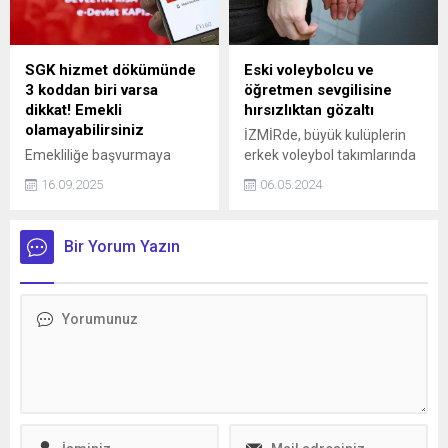
yaptı.
SGK hizmet dökümünde
Eski voleybolcu ve
3 koddan biri varsa
öğretmen sevgilisine
dikkat! Emekli
hırsızlıktan gözaltı
olamayabilirsiniz
İZMİRde, büyük kulüplerin
Emekliliğe başvurmaya
erkek voleybol takımlarında
hazırlanan vatandaşların,
da smaçör olarak oynadığı
16.09.2025
06.05.2024
hizmet dökümlerinde yer
öğrenilen Ç.Ö. (38) ile
alan ‘S’, ‘Ş’ ve ‘K’ harflerine
sevgilisi olduğu iddia edilen
özel önem göstermesi
öğretmen D.A.(38), bir
Bir Yorum Yazın
gerekiyor. Sosyal Güvenlik
elektronik mağazasından
Kurumu (SGK), bu harflerin
bilgisayar çaldıkları
bulunmasının emeklilik
suçlamasıyla gözaltına
işlemlerinde kaydın geçersiz
alındı.
sayılmasına neden
olabileceğini belirtiyor.