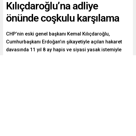
Kılıçdaroğlu’na adliye
önünde coşkulu karşılama
CHP’nin eski genel başkanı Kemal Kılıçdaroğlu,
Cumhurbaşkanı Erdoğan’ın şikayetiyle açılan hakaret
davasında 11 yıl 8 ay hapis ve siyasi yasak istemiyle
hakim karşısına çıktı. Geçtiğimiz günlerde “Safları
sıklaştırın” diyerek partililerden destek isteyen
Kılıçdaroğlu, adliye önünde coşkulu kalabalık tarafından
karşılandı. Kılıçdaroğlu, “Hak, hukuk, adalet” sloganları
atan kalabalık nedeniyle adliye binasına girmekte
zorlandı.
Paylaş
Tweetle
Gönder