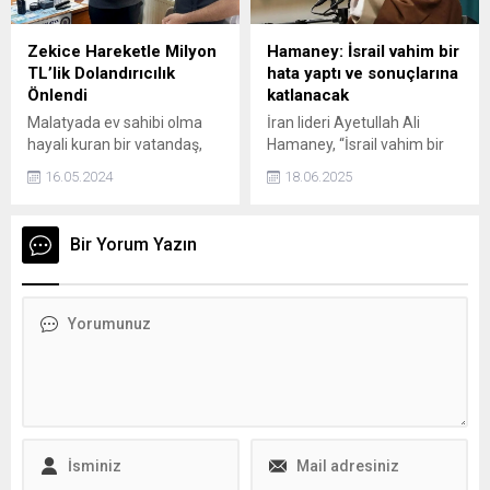
ülkemizde değil dünyada da
büyük bir sorun, çalışma ve
Zekice Hareketle Milyon
Hamaney: İsrail vahim bir
müdahale alanıdır.
TL’lik Dolandırıcılık
hata yaptı ve sonuçlarına
Hedefimiz, bu küresel
Önlendi
katlanacak
sorunu ülkemizde en alt
Malatyada ev sahibi olma
İran lideri Ayetullah Ali
seviyeye indirmektir...
hayali kuran bir vatandaş,
Hamaney, “İsrail vahim bir
dolandırıcıların kurduğu
hata yaptı ve sonuçlarına
16.05.2024
18.06.2025
tuzağa düşmek üzereyken
katlanacak” dedi.
polis ekiplerinin duyarlılığı ve
vatandaşın dikkatliliği
Bir Yorum Yazın
sayesinde dolandırılmaktan
kurtuldu.