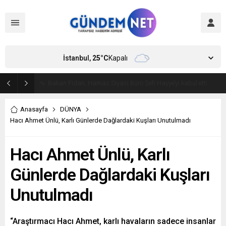
İstanbul,
25
°C
Kapalı
Bakan Fidan, Hamas Siyasi Büro Şefi Hayye’yi kabul etti
Anasayfa
DÜNYA
Hacı Ahmet Ünlü, Karlı Günlerde Dağlardaki Kuşları Unutulmadı
Hacı Ahmet Ünlü, Karlı
Günlerde Dağlardaki Kuşları
Unutulmadı
“Araştırmacı Hacı Ahmet, karlı havaların sadece insanlar