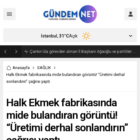
İstanbul,
31
°C
Açık
Bakan Fidan, Hamas Siyasi Büro Şefi Hayye’yi kabul etti
Anasayfa
SAĞLIK
Halk Ekmek fabrikasında mide bulandıran görüntü! “Üretimi derhal
sonlandırın” çağrısı yaptı
Halk Ekmek fabrikasında
mide bulandıran görüntü!
“Üretimi derhal sonlandırın”