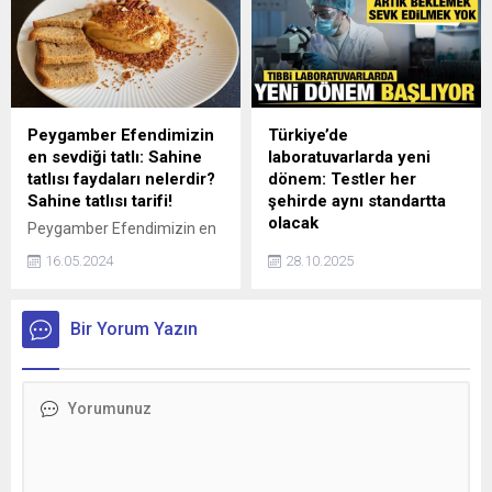
boyunca süren yanlış
acı biber parçası olduğu
tercihlerle geliştiğini ifade
ortaya çıktı. İlginç olay
eden Tıbbi Onkoloji Uzmanı
doktorları da şaşkına çevirdi.
Doç. Dr. Yasin Kutlu, işlenmiş
gıdalar ve yanlış pişirme
yöntemlerinin kanser riskini
Peygamber Efendimizin
Türkiye’de
ciddi ölçüde artırdığını
en sevdiği tatlı: Sahine
laboratuvarlarda yeni
belirtti.
tatlısı faydaları nelerdir?
dönem: Testler her
Sahine tatlısı tarifi!
şehirde aynı standartta
olacak
Peygamber Efendimizin en
sevdiği tatlılardan biri olarak
Sağlık Bakanlığı, laboratuvar
16.05.2024
28.10.2025
bilinen Sahinenin lezzeti ve
hizmetlerinde yeni bir
sağlığa olan faydaları
dönemi başlattı. 24 Ekim’de
araştırılanlar arasında.
yayımlanan yönetmelikle
Bir Yorum Yazın
Sahine, Ramazan ayının
tüm tıbbi laboratuvarlar tek
popüler tatlıları arasında yer
çatı altında toplandı, test
alırken, içeriğindeki doğal
güvenilirliği uluslararası
malzemelerle enerji ve
standartlarla izlenebilir hale
besin deposu olarak biliniyor.
geldi.
İşte, sahine tatlısının
faydaları!