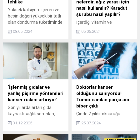
tehlike
nelerdir, ağız yarası için
nasıl kullanılır? Karadut
Yüksek kalsiyum içeren ve
şurubu nasıl yapılır?
besin değeri yüksek bir tatlı
olan dondurma tüketiminde
İçerdiği vitamin ve
dikkat edilmesi gerekenleri
mineraller sayesinde
08.05.2024
05.05.2024
Gıda Mühendisleri Odası
kolesterolü düşürme, kan
Yönetim Kurulu Üyesi Uğur
şekerini düzenleme, kabızlık
Toprak anlattı.
ve menopoz semptomlarını
hafifletmeye yardım eden
karadut özünün faydaları
saymakla bitmiyor. Peki
pamukçuk için karadut
şurubu nasıl kullanılır,
karadut şurubu nasıl yapılır?
‘İşlenmiş gıdalar ve
Doktorlar kanser
yanlış pişirme yöntemleri
olduğunu sanıyordu!
kanser riskini artırıyor’
Tümör sanılan parça acı
biber çıktı
Son yıllarda artan gıda
kaynaklı sağlık sorunları,
Çinde 2 yıldır öksürüğü
beslenme alışkanlıklarının
geçmeyen kişinin şikayetinin
31.12.2025
25.07.2024
uzun vadeli etkilerini
kanserden kaynaklandığı
gündeme taşıdı. Kanserin
sanılırken, öksürüğünün asıl
tek bir hatayla değil, yıllar
nedeninin akciğerine kaçmış