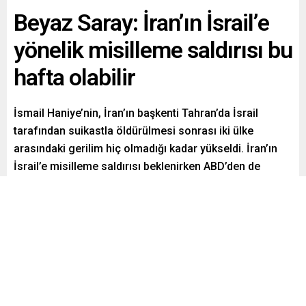
Beyaz Saray: İran’ın İsrail’e
yönelik misilleme saldırısı bu
hafta olabilir
İsmail Haniye’nin, İran’ın başkenti Tahran’da İsrail
tarafından suikastla öldürülmesi sonrası iki ülke
arasındaki gerilim hiç olmadığı kadar yükseldi. İran’ın
İsrail’e misilleme saldırısı beklenirken ABD’den de
çarpıcı bir açıklama geldi. Beyaz Saray, İran’ın İsrail’e
yönelik misilleme saldırısının bu hafta olabileceğini
açıkladı. İsrail ordusu ise beklenen İran saldırısına karşı
yüksek alarm durumuna geçti. Ayrıca İran medyasında
gece saat 02.00’yi gösteren kum saatli paylaşım dikkat
çekti.
Paylaş
Tweetle
Gönder