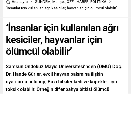
Anasayfa
GÜNDEM
,
Manşet
,
ÖZEL HABER
,
POLİTİKA
‘İnsanlar için kullanılan ağrı kesiciler, hayvanlar için ölümcül olabilir’
‘İnsanlar için kullanılan ağrı
kesiciler, hayvanlar için
ölümcül olabilir’
Samsun Ondokuz Mayıs Üniversitesi’nden (OMÜ) Doç.
Dr. Hande Gürler, evcil hayvan bakımına ilişkin
uyarılarda bulunup, Bazı bitkiler kedi ve köpekler için
toksik olabilir. Örneğin difenbahya bitkisi ölümcül
toksisiteye neden olabilmektedir. İnsanlar için kullanılan
ağrı kesici, ateş düşürücü ve aspirin gibi ilaçlar
hayvanlar için son derece tehlikeli ve hatta ölümcül
olabilir dedi.