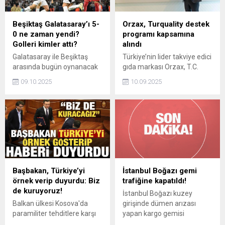
Beşiktaş Galatasaray’ı 5-
Orzax, Turquality destek
0 ne zaman yendi?
programı kapsamına
Golleri kimler attı?
alındı
Galatasaray ile Beşiktaş
Türkiye’nin lider takviye edici
arasında bugün oynanacak
gıda markası Orzax, T.C.
derbi öncesi taraftarlar, iki
Ticaret Bakanlığı tarafından
09.10.2025
10.09.2025
takım arasındaki rekabetin
yürütülen Turquality Destek
tarihe damga vuran farklı
Programı kapsamına alındı.
galibiyetlerini sıkça
konuşuyor. Özellikle
Beşiktaş’ın Galatasaray’ı 5-0
yendiği maçın tarihi ve
golleri kimin attığı büyük
merak konusu oldu.
Başbakan, Türkiye’yi
İstanbul Boğazı gemi
örnek verip duyurdu: Biz
trafiğine kapatıldı!
de kuruyoruz!
İstanbul Boğazı kuzey
Balkan ülkesi Kosova'da
girişinde dümen arızası
paramiliter tehditlere karşı
yapan kargo gemisi
jandarma teşkilatı
nedeniyle Boğazda gemi