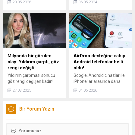
28.05.2026
06.05.2024
kurulacak. Başbakan Albin
trafiği çift yönlü ve geçici
Kurti, hazırlıkların başladığını
olarak askıya alındı.
söyleyerek Türkiye'de
benzer yapıların uzun
yıllardır etkin şekilde faaliyet
gösterdiği örneğini verdi.
Milyonda bir görülen
AirDrop desteğine sahip
olay: Yıldırım çarptı, göz
Android telefonlar belli
rengi değişti!
oldu!
Yıldırım çarpması sonucu
Google, Android cihazlar ile
göz rengi değişen kadın!
iPhone'lar arasında daha
Avustralya'da yaşanan bu
kolay dosya paylaşımının
27.03.2025
04.06.2026
inanılmaz olay, tıp dünyasını
önünü açacak yeni özelliğin
şaşkına çevirdi. Yeşil gözleri
kapsamını genişletti.
kahverengiye dönen ve
Güncellenen listeyle birlikte
Bir Yorum Yazın
konuşma bozukluğu
çok sayıda Android model,
yaşayan Carly'nin sıra dışı
AirDrop benzeri dosya
hikayesini keşfedin.
aktarım desteğine kavuştu.