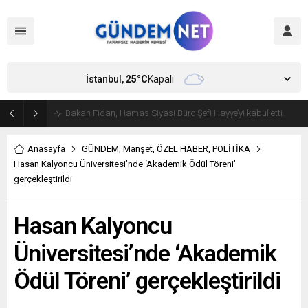
İstanbul,
25
°C
Kapalı
Bakan Fidan, Hamas Siyasi Büro Şefi Hayye’yi kabul etti
Anasayfa
GÜNDEM
,
Manşet
,
ÖZEL HABER
,
POLİTİKA
Hasan Kalyoncu Üniversitesi’nde ‘Akademik Ödül Töreni’
gerçekleştirildi
Hasan Kalyoncu
Üniversitesi’nde ‘Akademik
Ödül Töreni’ gerçekleştirildi