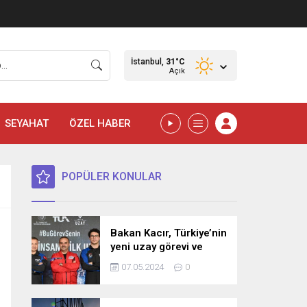
İstanbul,
31
°C
Açık
SEYAHAT
ÖZEL HABER
POPÜLER KONULAR
Bakan Kacır, Türkiye’nin
yeni uzay görevi ve
bilim misyonunu
07.05.2024
0
açıkladı! İşte detaylar…