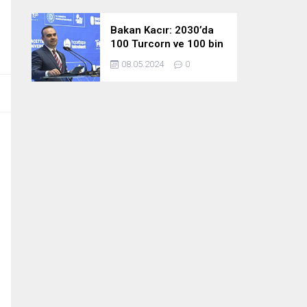
Bakan Kacır: 2030’da
100 Turcorn ve 100 bin
teknoloji girişimciliği
08.05.2024
0
hedefimize ulaşacağız