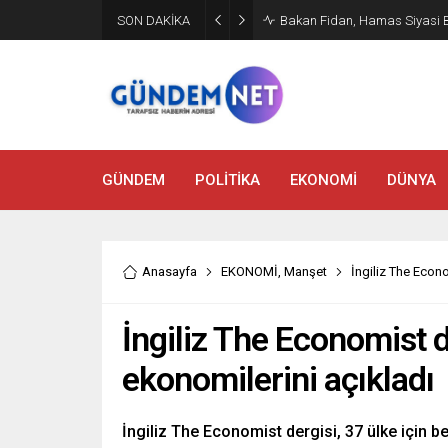
SON DAKİKA
Bakan Fidan, Hamas Siyasi Bür
GÜNDEM
POLİTİKA
EKONOMİ
DÜNYA
Anasayfa
EKONOMİ
,
Manşet
İngiliz The Econo
İngiliz The Economist de
ekonomilerini açıkladı
İngiliz The Economist dergisi, 37 ülke için b