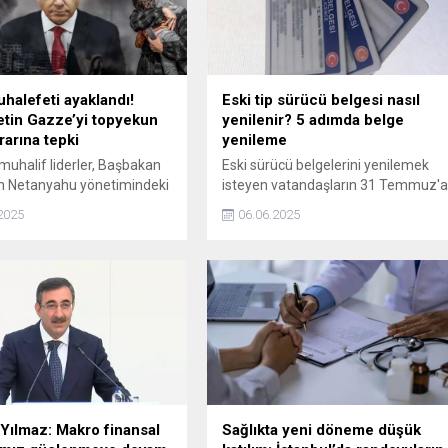
uhalefeti ayaklandı!
Eski tip sürücü belgesi nasıl
tin Gazze’yi topyekun
yenilenir? 5 adımda belge
rarına tepki
yenileme
 muhalif liderler, Başbakan
Eski sürücü belgelerini yenilemek
n Netanyahu yönetimindeki
isteyen vatandaşların 31 Temmuz'
n Gazze Şeridi'nin
kadar 15 TL ödemesi gerekirken bu
2025
06.06.2025
e yer alan Gazze kentinin
ücret, 1 Ağustos itibarıyla 7 bin 438
lmesine yönelik planı
TL'ye yükseltilecek. Peki eski tip
sına tepki gösterdi.
sürücü belgesi nasıl yenilenir? İşte 5
adımda ehliyet yenileme...
Yılmaz: Makro finansal
Sağlıkta yeni döneme düşük