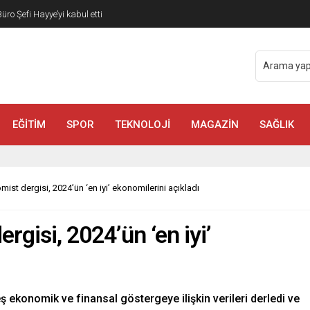
o Şefi Hayye’yi kabul etti
EĞİTİM
SPOR
TEKNOLOJİ
MAGAZİN
SAĞLIK
mist dergisi, 2024’ün ‘en iyi’ ekonomilerini açıkladı
rgisi, 2024’ün ‘en iyi’
eş ekonomik ve finansal göstergeye ilişkin verileri derledi ve