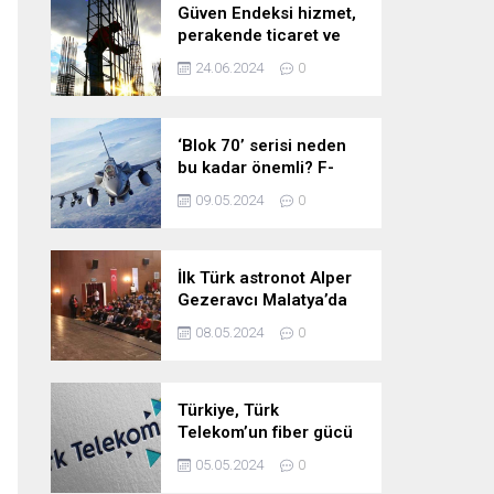
Güven Endeksi hizmet,
perakende ticaret ve
inşaat sektörlerinde
24.06.2024
0
düştü
‘Blok 70’ serisi neden
bu kadar önemli? F-
16’larla ilgili merak
09.05.2024
0
edilenleri anlattı!
İlk Türk astronot Alper
Gezeravcı Malatya’da
öğrencilerle bir araya
08.05.2024
0
geldi!
Türkiye, Türk
Telekom’un fiber gücü
ile yarının
05.05.2024
0
teknolojilerine hazır