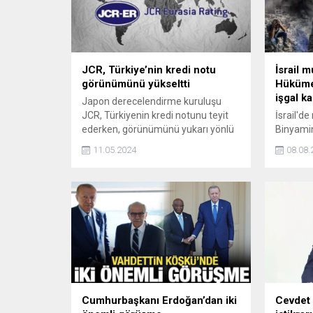
JCR, Türkiye’nin kredi notu
İsrail m
görünümünü yükseltti
Hüküme
işgal ka
Japon derecelendirme kuruluşu
JCR, Türkiyenin kredi notunu teyit
İsrail'de
ederken, görünümünü yukarı yönlü
Binyami
revize etti.
hükümeti
11.05.2024
08.08.
kuzeyind
işgal edi
onaylama
Cumhurbaşkanı Erdoğan’dan iki
Cevdet 