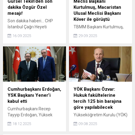
Gürsel Tekin’den son
Meclis Başkanı
söyledi, birçok belediye
dakika Özgür Özel
Kurtulmuş, Macaristan
başkanımız... Teker teker
mesajı!
Ulusal Meclisi Başkanı
herkese icra kağıdı geliyor."
Köver ile görüştü
Son dakika haberi... CHP
dedi. Vatandaşlara çağrı da
İstanbul Çağrı Heyeti
TBMM Başkanı Kurtulmuş,
yapan Özel, "Milletimizi, bu
Başkanı Tekin, "Sayın Özgür
"Hem doğulu hem de
'mali darbe girişimi'ni...
16.09.2025
29.09.2025
Çelik ve onlara yakın
Avrupalı olma özelliklerini
insanların konuşmaları beni
büyük bir devlet olarak
dehşete düşürdü." diyerek iki
sürdüren Türkiye
arkadaşının heyetten
Cumhuriyeti Devletinin
psikolojik baskıdan dolayı
AB'ye tam üyeliği aslında
ayrıldığını söyledi.
Türkiye'den daha çok
Avrupa'nın kurumsal
kimliğine katkı sunacaktır"
dedi.
Cumhurbaşkanı Erdoğan,
YÖK Başkanı Özvar:
YSK Başkanı Yener’i
Hukuk fakültelerine
kabul etti
tercih 125 bin barajına
göre yapılabilecek
Cumhurbaşkanı Recep
Tayyip Erdoğan, Yüksek
Yükseköğretim Kurulu (YÖK)
Seçim Kurulu (YSK) Başkanı
Başkanı Erol Özvar, 2025-
18.12.2025
09.08.2025
Ahmet Yener'i
YKS tercih sürecinde hukuk
Cumhurbaşkanlığı
fakültelerine giriş başarı