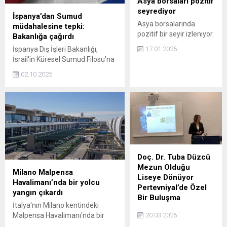
Asya borsaları pozitif
seyrediyor
İspanya’dan Sumud
Asya borsalarında
müdahalesine tepki:
pozitif bir seyir izleniyor.
Bakanlığa çağırdı
17.01.2025
İspanya Dış İşleri Bakanlığı,
İsrail'in Küresel Sumud Filosu'na
müdahalesi gerekçesiyle İsrail'in
02.10.2025
Madrid Maslahatgüzarı'nı
bakanlığa çağırdı.
Doç. Dr. Tuba Düzcü
Mezun Olduğu
Milano Malpensa
Liseye Dönüyor
Havalimanı’nda bir yolcu
Pertevniyal’de Özel
yangın çıkardı
Bir Buluşma
İtalya'nın Milano kentindeki
Pertevniyal’de Özel Bir
20.03.2026
Malpensa Havalimanı'nda bir
Buluşma: Doç. Dr. Tuba
yolcunun çöp kutusunu ateşe