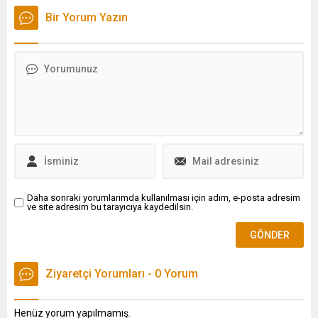
Külliyesi'nde kabul etti.
sıralaması barajı 125 bin
Bir Yorum Yazın
olarak belirlenmiştir.
Adaylarımız hukuk fakültesi
tercihlerini 125 bin baraj
sıralamasına göre
yapabilecektir dedi.
Daha sonraki yorumlarımda kullanılması için adım, e-posta adresim
ve site adresim bu tarayıcıya kaydedilsin.
Ziyaretçi Yorumları - 0 Yorum
Henüz yorum yapılmamış.