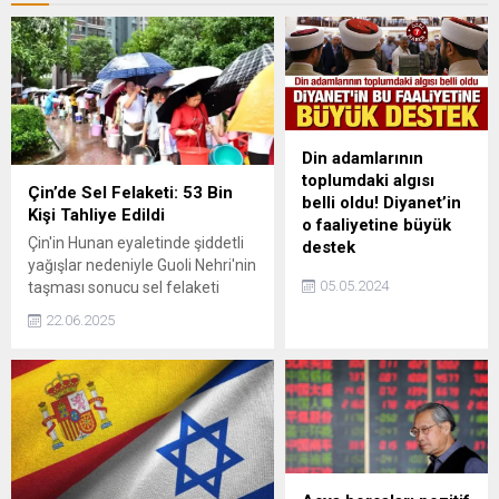
Din adamlarının
toplumdaki algısı
Çin’de Sel Felaketi: 53 Bin
belli oldu! Diyanet’in
Kişi Tahliye Edildi
o faaliyetine büyük
Çin'in Hunan eyaletinde şiddetli
destek
yağışlar nedeniyle Guoli Nehri'nin
Yapılan bir araştırmada
05.05.2024
taşması sonucu sel felaketi
din görevlileri ile ilgili
yaşandı. Yaşanan su baskınları
toplumdaki algının
22.06.2025
nedeniyle Xiangxi Tujia ve Miao
yüksek oranda olumlu
Özerk İli, Zhangjiajie, Changde
olduğu tespit edildi.
ve
Ayrıca Diyanetin 10
Huaihua bölgelerinde 53.000'den
yıldır sürdürdüğü 4-6
fazla kişi güvenli bölgelere
yaş Kuran kurslarına
tahliye edildi.
büyük destek olduğu
gözlemlendi.