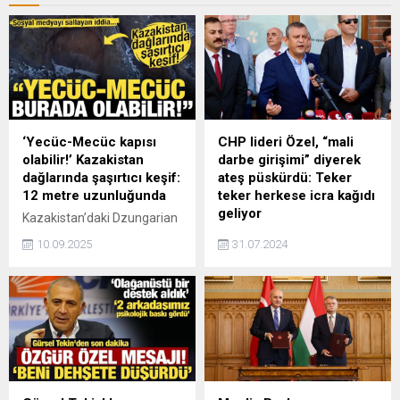
‘Yecüc-Mecüc kapısı
CHP lideri Özel, “mali
olabilir!’ Kazakistan
darbe girişimi” diyerek
dağlarında şaşırtıcı keşif:
ateş püskürdü: Teker
12 metre uzunluğunda
teker herkese icra kağıdı
geliyor
Kazakistan’daki Dzungarian
Alatau Dağları’nda
Belediyelerin SGK prim
10.09.2025
31.07.2024
keşfedildiği iddia edilen
borçlarına yönelik
devasa kapı benzeri kaya
tartışmalar sürerken, CHP
oluşumu, sosyal medyada
lideri Özgür Özel'den dikkat
‘antik uzaylılar’ ve ‘Yecüc-
çeken bir açıklama geldi.
Mecüc’ tartışmalarını
Özel, "Bütün belediyelere
alevlendirdi. Uzmanlar ise
SGK'dan yazı yolladılar.
bunun doğanın oyunu
Mersin'den başladı dün
olabileceğini söylüyor
Ankara'da Çankaya
Belediye Başkanımız