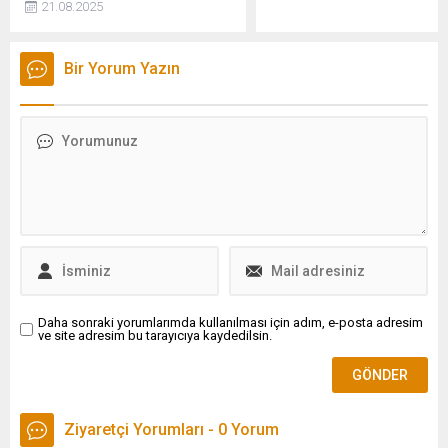
Düzcü Mezun Olduğu
21.08.2025
vermesi sonucu yangın çıktı.
Liseye Dönüyor
Pertevniyal Lisesi, 25
Mart 2026 tarihinde
Bir Yorum Yazın
sağlık ekosisteminin
geleceğine ışık tutacak
önemli bir panele ev
sahipliği yapacak.
Etkinlik, lisenin
yetiştirdiği ve akademik
kariyerinde önemli bir
yer edinmiş olan Doç. Dr.
Tuba Düzcü’nün, bu
unvanla mezun olduğu
liseye ilk...
Daha sonraki yorumlarımda kullanılması için adım, e-posta adresim
ve site adresim bu tarayıcıya kaydedilsin.
Ziyaretçi Yorumları - 0 Yorum