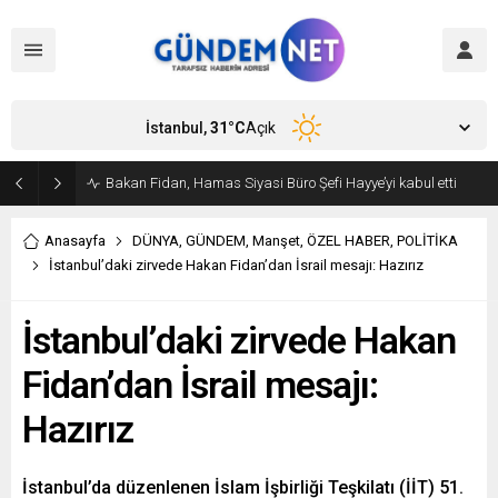
İstanbul,
31
°C
Açık
Bakan Fidan, Hamas Siyasi Büro Şefi Hayye’yi kabul etti
Anasayfa
DÜNYA
,
GÜNDEM
,
Manşet
,
ÖZEL HABER
,
POLİTİKA
İstanbul’daki zirvede Hakan Fidan’dan İsrail mesajı: Hazırız
İstanbul’daki zirvede Hakan
Fidan’dan İsrail mesajı:
Hazırız
İstanbul’da düzenlenen İslam İşbirliği Teşkilatı (İİT) 51.