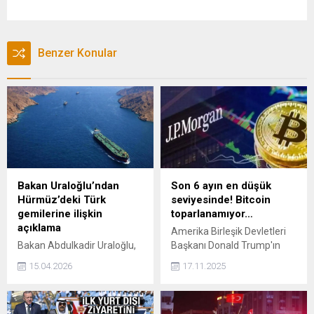
Benzer Konular
Bakan Uraloğlu’ndan
Son 6 ayın en düşük
Hürmüz’deki Türk
seviyesinde! Bitcoin
gemilerine ilişkin
toparlanamıyor…
açıklama
Amerika Birleşik Devletleri
Bakan Abdulkadir Uraloğlu,
Başkanı Donald Trump'ın
Hürmüz Boğazı'ndaki
desteğiyle hareket eden
15.04.2026
17.11.2025
gemilere ilişkin, "Geri kalan 8
Bitcoin, 6 ayın en düşük
gemimizi çıkarmayla ilgili
seviyesine yakın seyrediyor.
çalışmaları Dışişleri