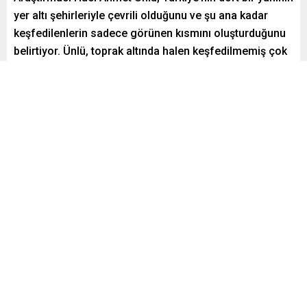
yer altı şehirleriyle çevrili olduğunu ve şu ana kadar
keşfedilenlerin sadece görünen kısmını oluşturduğunu
belirtiyor. Ünlü, toprak altında halen keşfedilmemiş çok
büyük yer altı şehirlerinin bulunduğunu ifade ediyor.
Paylaş
Tweetle
Gönder
Yayınlama: 07.02.2025