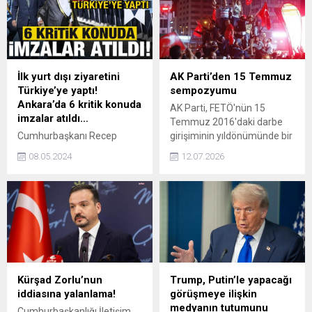
Bakanlığımızın
koordinesinde yürütüyoruz.
İnşallah önümüzdeki
günlerde çıkarırız diye ümit
ediyoruz." dedi.
İlk yurt dışı ziyaretini
AK Parti’den 15 Temmuz
Türkiye’ye yaptı!
sempozyumu
Ankara’da 6 kritik konuda
AK Parti, FETÖ'nün 15
imzalar atıldı…
Temmuz 2016'daki darbe
Cumhurbaşkanı Recep
girişiminin yıldönümünde bir
Tayyip Erdoğan ile Kuveyt
sempozyum
08.05.2024
12.07.2026
Emiri Meşal el-Ahmed el-
gerçekleştirecek.
Cabir es-Sabahın
görüşmesinin ardından iki
ülke arasında 6 anlaşma
imzalandı.
Kürşad Zorlu’nun
Trump, Putin’le yapacağı
iddiasına yalanlama!
görüşmeye ilişkin
medyanın tutumunu
Cumhurbaşkanlığı İletişim