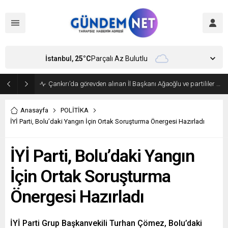
İstanbul,
25
°C
Parçalı Az Bulutlu
Bakan Fidan, Hamas Siyasi Büro Şefi Hayye’yi kabul etti
Anasayfa
POLİTİKA
İYİ Parti, Bolu’daki Yangın İçin Ortak Soruşturma Önergesi Hazırladı
İYİ Parti, Bolu’daki Yangın
İçin Ortak Soruşturma
Önergesi Hazırladı
İYİ Parti Grup Başkanvekili Turhan Çömez, Bolu’daki