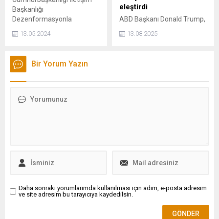
eleştirdi
Başkanlığı
Dezenformasyonla
ABD Başkanı Donald Trump,
Mücadele Merkezi, İYİ Parti
Rusya Devlet Başkanı
13.05.2024
13.08.2025
Ankara Milletvekili Kürşad
Vladimir Putin ile 15
Zorlunun iddialarına ilişkin
Ağustos'ta yapacağı
açıklama yaptı.
görüşmeye ilişkin medyanın
Bir Yorum Yazın
yaklaşımını eleştirdi.
Daha sonraki yorumlarımda kullanılması için adım, e-posta adresim
ve site adresim bu tarayıcıya kaydedilsin.