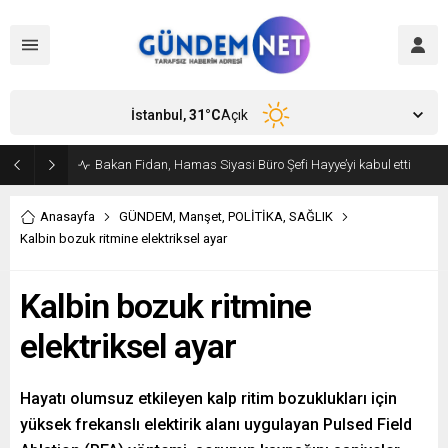
İstanbul,
31
°C
Açık
Bakan Fidan, Hamas Siyasi Büro Şefi Hayye’yi kabul etti
Anasayfa
GÜNDEM
,
Manşet
,
POLİTİKA
,
SAĞLIK
Kalbin bozuk ritmine elektriksel ayar
Kalbin bozuk ritmine
elektriksel ayar
Hayatı olumsuz etkileyen kalp ritim bozuklukları için
yüksek frekanslı elektirik alanı uygulayan Pulsed Field