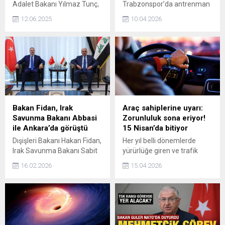
Adalet Bakanı Yılmaz Tunç,
Trabzonspor’da antrenman
10'uncu yargı paketiyle
sırasında sol uyluk ön üst
12.06.2025
10.04.2026
Noterlik Kanunu'nda yer alan
kas grubunda ağrı hisseden
disiplin hükümlerini yeniden
Paul Onuachu, Alanyaspor
düzenleyerek, disiplin
maçının kadrosundan
yaptırımlarını, hukuki belirlilik
çıkarıldı. Kulüpten yapılan
ve öngörülebilirlik ilkeleri
açıklamada Nijeryalı
çerçevesinde açık ve net bir
golcünün kas yaralanması
şekilde tanımladık dedi.
yaşadığı düşünülerek maç
kadrosundan çıkartıldığı
açıklandı.
Bakan Fidan, Irak
Araç sahiplerine uyarı:
Savunma Bakanı Abbasi
Zorunluluk sona eriyor!
ile Ankara’da görüştü
15 Nisan’da bitiyor
Dışişleri Bakanı Hakan Fidan,
Her yıl belli dönemlerde
Irak Savunma Bakanı Sabit
yürürlüğe giren ve trafik
Abbasi ile Ankara'da bir
güvenliğini artırmayı
16.02.2026
15.04.2026
araya geldi.
amaçlayan zorunlu kış
lastiği uygulaması, 15 Nisan
itibarıyla sona eriyor. Bu
tarihten sonra özellikle ticari
araç sürücülerinin yaz
lastiklerine geçiş yapması