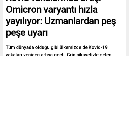
Omicron varyantı hızla
yayılıyor: Uzmanlardan peş
peşe uyarı
Tüm dünyada olduğu gibi ülkemizde de Kovid-19
vakaları yeniden artışa geçti. Grip şikayetiyle gelen
birçok hastanın aslında Kovid olduğu tespit edilirken,
uzmanlar önlemlerin gevşetilmemesi gerektiğini
vurguladı.
Paylaş
Tweetle
Gönder