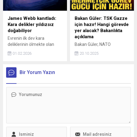
gerekiyor.
James Webb kanıtladı:
Bakan Güler: TSK Gazze
Kara delikler yıldızsız
için hazır! Hangi görevde
doğabiliyor
yer alacak? Bakanlıkta
açıklama
Evrenin ilk dev kara
deliklerinin ölmekte olan
Bakan Güler, NATO
yıldızlardan değil, devasa
Savunma Bakanları
01.02.2026
20.10.2025
gaz bulutlarının doğrudan
Toplantısı'nda TSK’nın
çökmesiyle oluştuğu
Gazze’de kurulacak çok
kanıtlandı. Bu keşif
uluslu Görev Gücünde yer
Bir Yorum Yazın
gökbilimde bir devrim niteliği
almaya da hazır olduğunu
taşıyor.
vurguladı. Bakanlık
kaynaklarından yapılan
açıklamada, "TSK her türlü
görevi üstlenmeye hazırdır"
denildi.