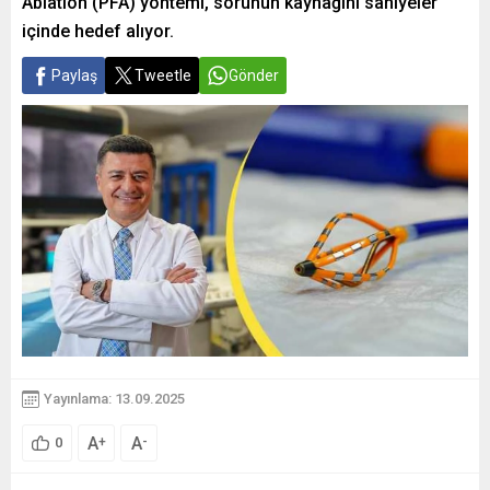
Ablation (PFA) yöntemi, sorunun kaynağını saniyeler
içinde hedef alıyor.
Paylaş
Tweetle
Gönder
Yayınlama: 13.09.2025
A
A
+
-
0