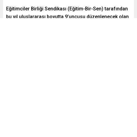
Eğitimciler Birliği Sendikası (Eğitim-Bir-Sen) tarafından
bu yıl uluslararası boyutta 9’uncusu düzenlenecek olan
‘Eğitim Temalı Kısa Film Yarışması’ için başvurular
başladı. Eğitimin birey ve toplum üzerindeki etkisini
sinema sanatıyla anlatmayı hedefleyen yarışmaya
katılmak isteyenler, 12 Ocak 2026 tarihine kadar
ebskisafilm.org ve ebsshortﬁlm.org adreslerinden
başvuru yapabilecek.
Paylaş
Tweetle
Gönder