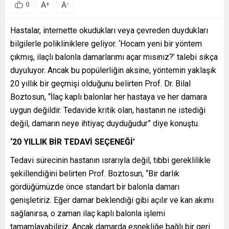
A
A
+
-
0
Hastalar, internette okudukları veya çevreden duydukları
bilgilerle polikliniklere geliyor. ‘Hocam yeni bir yöntem
çıkmış, ilaçlı balonla damarlarımı açar mısınız?’ talebi sıkça
duyuluyor. Ancak bu popülerliğin aksine, yöntemin yaklaşık
20 yıllık bir geçmişi olduğunu belirten Prof. Dr. Bilal
Boztosun, “İlaç kaplı balonlar her hastaya ve her damara
uygun değildir. Tedavide kritik olan, hastanın ne istediği
değil, damarın neye ihtiyaç duyduğudur” diye konuştu.
‘20 YILLIK BİR TEDAVİ SEÇENEĞİ’
Tedavi sürecinin hastanın ısrarıyla değil, tıbbi gereklilikle
şekillendiğini belirten Prof. Boztosun, “Bir darlık
gördüğümüzde önce standart bir balonla damarı
genişletiriz. Eğer damar beklendiği gibi açılır ve kan akımı
sağlanırsa, o zaman ilaç kaplı balonla işlemi
tamamlayabiliriz. Ancak damarda esnekliğe bağlı bir geri