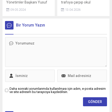
Yönetimler Başkanı Yusuf
trafoya çarpıp okul
Ziya Yılmaz, "Bu 31 Mart
bahçesine düştü: 1 yaralı
09.05.2024
13.04.2026
2024 seçimlerinin malum
sonuçlarından biz memnun
değiliz ama milletimizin
Bir Yorum Yazın
ortaya koyduğu düşünceyi,
fikri sandıktan okuyoruz"
dedi.
Daha sonraki yorumlarımda kullanılması için adım, e-posta adresim
ve site adresim bu tarayıcıya kaydedilsin.