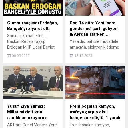
gerçekleştirebilecek.
yüzde 4'lük bir çekile
yaşandı. Kimi yatırımcılar bu
fiyatları alı fırsatı olarak
değerlendirirken kimi de
Cumhurbaşkanı Erdoğan,
Son 14 gün: Yeni ‘para
alım için daha düşük
Bahçeli’yi ziyaret etti
gönderme’ şartı geliyor!
seviyelere odaklandı.
IBAN’dan atarken…
Son dakika haberleri...
Başkan Recep Tayyip
Yasa dışı bahisle mücadele
Erdoğan MHP Lideri Devlet
amacıyla, elektronik ödeme
Bahçeli'yi konutunda ziyaret
kuruluşlarında hesap
06.05.2025
18.12.2025
etti. Bahçeli, Başkan
açılışlarında biyometrik
Erdoğan'ı kapıda karşılarken,
doğrulama ya da çipli kimlik
görüşme yaklaşık 40 dakika
kartı ile kimlik teyidi zorunlu
sürdü. Masada kritik konular
olacak. Bunun yanı sıra
var.
bankalar, yüksek meblağlı
para transferlerinde
kullanıcıların çipli
kimlikleriyle ek güvenlik
doğrulaması yapmasını
Yusuf Ziya Yılmaz:
Freni boşalan kamyon,
isteyebilecek.
Milletimizin fikrini
trafoya çarpıp okul
sandıktan okuyoruz
bahçesine düştü: 1 yaralı
AK Parti Genel Merkez Yerel
Freni boşalan kamyon,