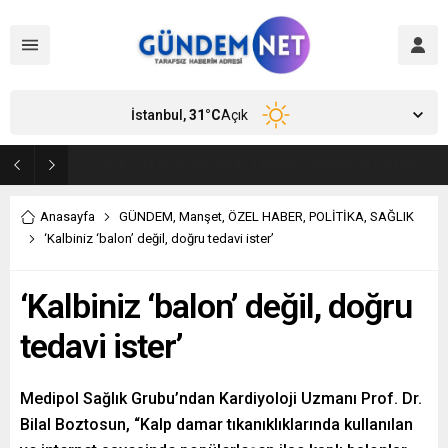
İstanbul,
31
°C
Açık
Bakan Fidan, Hamas Siyasi Büro Şefi Hayye’yi kabul etti
Anasayfa
GÜNDEM
,
Manşet
,
ÖZEL HABER
,
POLİTİKA
,
SAĞLIK
‘Kalbiniz ‘balon’ değil, doğru tedavi ister’
‘Kalbiniz ‘balon’ değil, doğru
tedavi ister’
Medipol Sağlık Grubu’ndan Kardiyoloji Uzmanı Prof. Dr.
Bilal Boztosun, “Kalp damar tıkanıklıklarında kullanılan