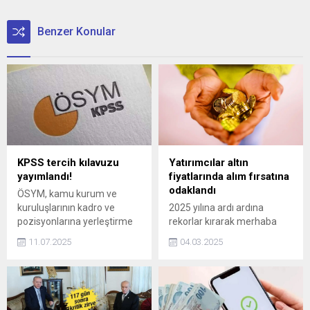
Benzer Konular
KPSS tercih kılavuzu
Yatırımcılar altın
yayımlandı!
fiyatlarında alım fırsatına
odaklandı
ÖSYM, kamu kurum ve
kuruluşlarının kadro ve
2025 yılına ardı ardına
pozisyonlarına yerleştirme
rekorlar kırarak merhaba
yapmak üzere KPSS-
diyen güvenli liman altın
11.07.2025
04.03.2025
2025/1 tercih sürecinin
ticaret savaşlarının etkisiyle
başladığını duyurdu. Adaylar
tarihi seviyelere ulaştı.
tercih işlemlerini 10-17
Ancak iki hafta önce cuma
Temmuz 2025 tarihleri
günü yaşanan sert düşüşün
arasında
ardından fiyatlarda yaklaşık