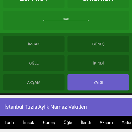
İMSAK
GÜNEŞ
ÖĞLE
İKİNDİ
AKŞAM
YATSI
İstanbul Tuzla Aylık Namaz Vakitleri
Tarih
İmsak
Güneş
Öğle
İkindi
Akşam
Yatsı