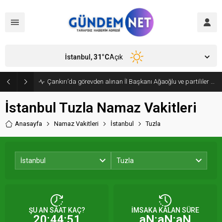
İstanbul,
31
°C
Açık
Çankırı’da görevden alınan İl Başkanı Ağaoğlu ve partililer CHP’den istifa edip, Yeni Parti’ye geçti
İstanbul Tuzla Namaz Vakitleri
Anasayfa
Namaz Vakitleri
İstanbul
Tuzla
İstanbul
Tuzla
ŞU AN SAAT KAÇ?
İMSAKA KALAN SÜRE
20:44:51
aN:aN:aN