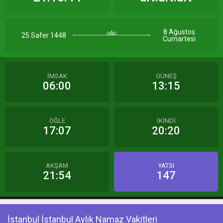
8 Ağustos
25 Safer 1448
Cumartesi
İMSAK
GÜNEŞ
06:00
13:15
ÖĞLE
İKİNDİ
17:07
20:20
AKŞAM
YATSI
21:54
147
İstanbul İstanbul Aylık Namaz Vakitleri