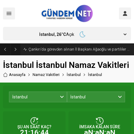
İstanbul,
26
°C
Açık
Çankırı’da görevden alınan İl Başkanı Ağaoğlu ve partililer CHP’den istifa edip, Yeni Parti’ye geçti
İstanbul İstanbul Namaz Vakitleri
Anasayfa
Namaz Vakitleri
İstanbul
İstanbul
İstanbul
İstanbul
ŞU AN SAAT KAÇ?
İMSAKA KALAN SÜRE
21:16:44
aN:aN:aN