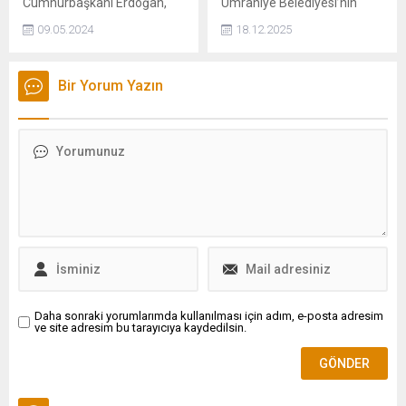
Cumhurbaşkanı Erdoğan,
Ümraniye Belediyesi’nin
Avrupa Günü nedeniyle bir
hayata geçirdiği Şehit
09.05.2024
18.12.2025
mesaj yayınladı. Erdoğan
Mühendis Zahide Güçlü Ekici
mesajında küresel savaşlara
Bilim Merkezi, ücretsiz
dikkat çekerken; AB ile
eğitimleri ve zengin atölye
Bir Yorum Yazın
katılım müzakereleri dahil
içerikleriyle öğrencileri bilim,
her alanda iş birliğinin
teknoloji ve inovasyonla
geliştirmesinin vaktinin
buluşturuyor.
çoktan geldiğini kaydetti.
Daha sonraki yorumlarımda kullanılması için adım, e-posta adresim
ve site adresim bu tarayıcıya kaydedilsin.