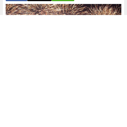
Yayınlama: 31.12.2025
A
A
+
-
Tayland’ın başkenti Bangkok’ta, yeni yıl kutlamaları
kapsamında havai fişek gösterisi yapıldı.
?