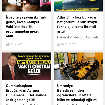
geliştirilmiş sürüş
dinamikleriyle dikkat çeken
yeni Audi Q3, artık
Türkiye’de resmi olarak
İsveç’te yaşayan iki Türk
Atlas 3I ilk kez bu kadar
satışa sunuldu.
genci, İsveç Kraliyet
net görüntülendi! Uzaylı
Vakfı’nın liderlik
teknolojisi olma ihtimali
programından mezun
arttı!
oldu
Harvard Profesörü Avi Loeb,
İsveç'te çeşitli sivil toplum
gizemli yıldızlararası cisim
12.06.2025
09.10.2025
faaliyetlerinde rol alan İrem
3I/ATLAS’ın doğal
Hafif ile Mert Can Yılmaz,
olmayabileceğini ve uzaylı
İsveç Kraliyet Vakfı’nın
teknolojisi taşıma ihtimalini
Değer Temelli Genç Liderlik
%30–40 olarak
Programı’nı tamamladı. 3
değerlendirdi. Cisim,
Haziran’da Stockholm’deki
alışılmadık nikel emisyonları
Kraliyet Sarayı’nda yer alan
ve 45 km çapıyla dikkat
Bernadotte
çekiyor.
Kütüphanesi’nde
Cumhurbaşkanı
Ümraniye
düzenlenen törende,
Erdoğan’dan Avrupa
Belediyesi’nden
diplomalarını İsveç Kralı Carl
Günü mesajı: Her alanda
öğrencilere ücretsiz
Gustaf’tan aldı.
vakit çoktan geldi
bilim ve teknoloji eğitimi