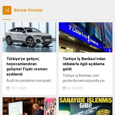
Benzer Konular
Türkiye’ye geliyor,
Türkiye İş Bankası’ndan
heyecanlandıran
iddialarla ilgili açıklama
gelişme! Fiyatı resmen
geldi
açıklandı
Türkiye İş Bankası, son
Audi’nin yenilenen kompakt
günlerde kamuoyunda yer
SUV modeli Q3, markanın
alan iddialar üzerine yazılı
12.11.2025
02.10.2025
“Daha Dinamik, Daha Dijital,
bir açıklama yaptı.
Daha Audi…” mottosuyla
Türkiye yollarına çıkıyor.
Modern tasarımı, ileri
teknoloji donanımları ve