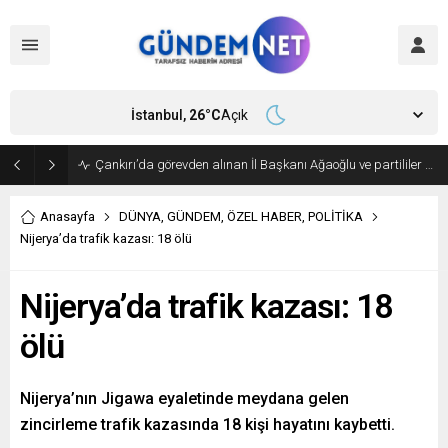
İstanbul,
26
°C
Açık
Bakan Fidan, Hamas Siyasi Büro Şefi Hayye’yi kabul etti
Anasayfa
DÜNYA
,
GÜNDEM
,
ÖZEL HABER
,
POLİTİKA
Nijerya’da trafik kazası: 18 ölü
Nijerya’da trafik kazası: 18
ölü
Nijerya’nın Jigawa eyaletinde meydana gelen
zincirleme trafik kazasında 18 kişi hayatını kaybetti.