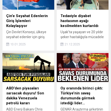
Çin’e Seyahat Edenlerin
Tedaviyle diyabet
Giriş İşlemleri
hastasının ayağı
Kolaylaşıyor
kesilmekten kurtarıldı
Çin Devlet Konseyi, ülkeye
Uşak’ta yaşayan ve 20 yıldır
seyahat edenler için giriş
şeker hastalığıyla mücadele
işlemlerini kolaylaştıracak
eden Mehmet Yıldırım’ın
13.01.2025
21.12.2025
yeni düzenlemeleri duyurdu.
kesilme riski taşıyan ayağı,
Vizesiz giriş uygulamalarının
Afyonkarahisar’da yapılan
süresi uzatılacak.
başarılı müdahaleyle
kurtarıldı. Çürüyen iki
parmağı alınan hasta
taburcu olmaya hazırlanıyor.
ABD’den piyasaları
Oy oranında birinci çıktı:
sarsacak duyuru! Son
Türkiye’nin savaş
dakika Venezuela
durumunda görmek
petrolü kararı
istediği lider…
ABD Enerji Bakanı Chris
GENAR Araştırma şirketinin