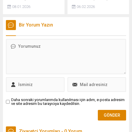
Wright, Venezuela petrolünü
Ocak ayı verileri yayımlandı.
08.01.2026
06.02.2026
"süresiz" şekilde
Olası bir seçim durumunda
satacaklarını ve elde edilen
AK Parti oy oranını
gelirlerin ABD hükümetinin
arttırırken, olası bir savaş
Bir Yorum Yazın
kontrolündeki hesaplara
durumunda lider kim olmalı
yatırılacağını ifade etti.
sorusu ve iktidar ve
muhalefetin işbirliği
yapmasına yönelik sonuçlar
şaşırttı.
Daha sonraki yorumlarımda kullanılması için adım, e-posta adresim
ve site adresim bu tarayıcıya kaydedilsin.
Ziyaretçi Yorumları - 0 Yorum