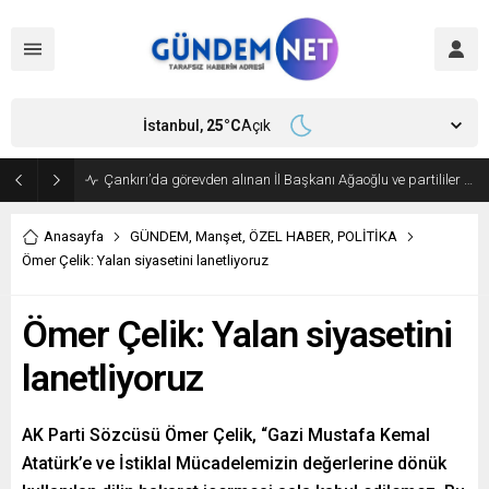
İstanbul,
25
°C
Açık
Bakan Fidan, Hamas Siyasi Büro Şefi Hayye’yi kabul etti
Anasayfa
GÜNDEM
,
Manşet
,
ÖZEL HABER
,
POLİTİKA
Ömer Çelik: Yalan siyasetini lanetliyoruz
Ömer Çelik: Yalan siyasetini
lanetliyoruz
AK Parti Sözcüsü Ömer Çelik, “Gazi Mustafa Kemal
Atatürk’e ve İstiklal Mücadelemizin değerlerine dönük