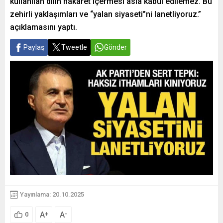
kullanılan dilin hakaret içermesi asla kabul edilemez. Bu
zehirli yaklaşımları ve “yalan siyaseti”ni lanetliyoruz.”
açıklamasını yaptı.
Paylaş
Tweetle
Gönder
Yayınlama: 20.10.2025
A
A
+
-
0