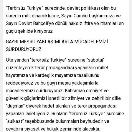
“Terörsüz Türkiye” sürecinde, devlet politikası olan bu
sürecin milli dinamiklerine, Sayın Cumhurbaşkanımıza ve
Sayın Devlet Bahçeli’ye dönük haksız iftira ve ithamları en
güçlü şekilde kınıyoruz.
GAYRI MEŞRU YAKLAŞIMLARLA MÜCADELEMİZİ
SÜRDÜRÜYORUZ
Öte yandan “terörsüz Türkiye” sürecine “sabotaj”
düzenleyerek terör propagandası yapanların millet
hayatımıza ve kardeşlik mayamıza tasallutunu
reddediyoruz ve bu gayrı meşru yaklaşımlarla
mücadelemizi sürdürüyoruz. Kahraman emniyet ve
güvenlik güçlerimizi lanetli bir zihniyet ve zehirli bir dille
“düşman” diyerek hedef alanları ve terör propagandası
yapanları lanetliyoruz. Bunların “terörsüz Türkiye” sürecine
“suikast” teşebbüsünde bulunmaları beyhudedir ve
cevabını siyaset ve hukuk zemininde alacaktır.