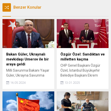
Benzer Konular
Bakan Güler, Ukraynalı
Özgür Özel: Sandıktan ve
mevkidaşı Umerov ile bir
milletten kaçma
araya geldi
CHP Genel Başkanı Özgür
Milli Savunma Bakanı Yaşar
Özel, İstanbul Büyükşehir
Güler, Ukrayna Savunma
Belediye Başkanı Ekrem
Bakanı Rüstem Umerov ile
İmamoğlu ile birlikte ortak
16.05.2024
13.01.2025
görüştü.
açıklama yaparak, Beşiktaş
Belediye Başkanı Rıza
Akpolat'ın gözaltına
alınmasına tepki gösterdi.