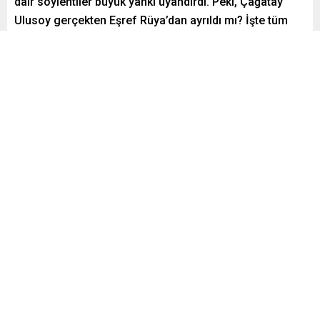
dair söylentiler büyük yankı uyandırdı. Peki, Çağatay
Ulusoy gerçekten Eşref Rüya’dan ayrıldı mı? İşte tüm
ayrıntılar…
Paylaş
Tweetle
Gönder
Yayınlama: 18.10.2025
A
A
+
-