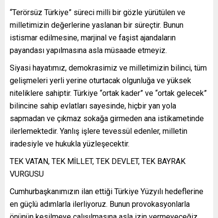
“Terörsüz Türkiye” süreci milli bir gözle yürütülen ve
milletimizin değerlerine yaslanan bir süreçtir. Bunun
istismar edilmesine, marjinal ve faşist ajandaların
payandası yapılmasına asla müsaade etmeyiz.
Siyasi hayatımız, demokrasimiz ve milletimizin bilinci, tüm
gelişmeleri yerli yerine oturtacak olgunluğa ve yüksek
niteliklere sahiptir. Türkiye “ortak kader” ve “ortak gelecek”
bilincine sahip evlatları sayesinde, hiçbir yan yola
sapmadan ve çıkmaz sokağa girmeden ana istikametinde
ilerlemektedir. Yanlış işlere tevessül edenler, milletin
iradesiyle ve hukukla yüzleşecektir.
TEK VATAN, TEK MİLLET, TEK DEVLET, TEK BAYRAK
VURGUSU
Cumhurbaşkanımızın ilan ettiği Türkiye Yüzyılı hedeflerine
en güçlü adımlarla ilerliyoruz. Bunun provokasyonlarla
önünün kesilmeye çalışılmasına asla izin vermeyeceğiz.