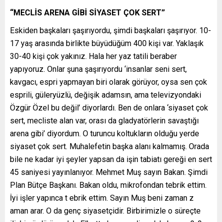
“MECLİS ARENA GİBİ SİYASET ÇOK SERT”
Eskiden başkaları şaşırıyordu, şimdi başkaları şaşırıyor. 10-
17 yaş arasında birlikte büyüdüğüm 400 kişi var. Yaklaşık
30-40 kişi çok yakınız. Hala her yaz tatili beraber
yapıyoruz. Onlar şuna şaşırıyordu ‘insanlar seni sert,
kavgacı, espri yapmayan biri olarak görüyor, oysa sen çok
esprili, güleryüzlü, değişik adamsın, ama televizyondaki
Özgür Özel bu değil’ diyorlardı. Ben de onlara ‘siyaset çok
sert, mecliste alan var, orası da gladyatörlerin savaştığı
arena gibi’ diyordum. O turuncu koltukların olduğu yerde
siyaset çok sert. Muhalefetin başka alanı kalmamış. Orada
bile ne kadar iyi şeyler yapsan da işin tabiatı gereği en sert
45 saniyesi yayınlanıyor. Mehmet Muş sayın Bakan. Şimdi
Plan Bütçe Başkanı. Bakan oldu, mikrofondan tebrik ettim.
İyi işler yapınca t ebrik ettim. Sayın Muş beni zaman z
aman arar. O da genç siyasetçidir. Birbirimizle o süreçte