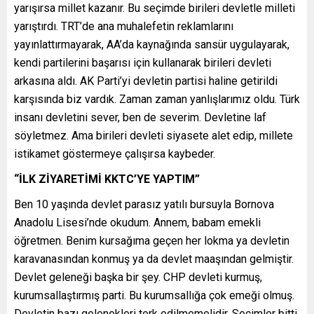
yarışırsa millet kazanır. Bu seçimde birileri devletle milleti
yarıştırdı. TRT’de ana muhalefetin reklamlarını
yayınlattırmayarak, AA’da kaynağında sansür uygulayarak,
kendi partilerini başarısı için kullanarak birileri devleti
arkasına aldı. AK Parti’yi devletin partisi haline getirildi
karşısında biz vardık. Zaman zaman yanlışlarımız oldu. Türk
insanı devletini sever, ben de severim. Devletine laf
söyletmez. Ama birileri devleti siyasete alet edip, millete
istikamet göstermeye çalışırsa kaybeder.
“İLK ZİYARETİMİ KKTC’YE YAPTIM”
Ben 10 yaşında devlet parasız yatılı bursuyla Bornova
Anadolu Lisesi’nde okudum. Annem, babam emekli
öğretmen. Benim kursağıma geçen her lokma ya devletin
karavanasından konmuş ya da devlet maaşından gelmiştir.
Devlet geleneği başka bir şey. CHP devleti kurmuş,
kurumsallaştırmış parti. Bu kurumsallığa çok emeği olmuş.
Devletin bazı gelenekleri terk edilmemelidir. Seçimler bitti,