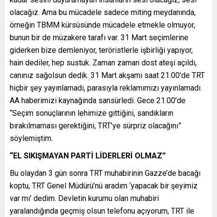
olacağız. Ama bu mücadele sadece miting meydanında,
örneğin TBMM kürsüsünde mücadele etmekle olmuyor,
bunun bir de müzakere tarafı var. 31 Mart seçimlerine
giderken bize demleniyor, teröristlerle işbirliği yapıyor,
hain dediler, hep sustuk. Zaman zaman dost ateşi açıldı,
canınız sağolsun dedik. 31 Mart akşamı saat 21.00’de TRT
hiçbir şey yayınlamadı, parasıyla reklamımızı yayınlamadı.
AA haberimizi kaynağında sansürledi. Gece 21.00’de
“Seçim sonuçlarının lehimize gittiğini, sandıkların
bırakılmaması gerektiğini, TRT’ye sürpriz olacağını”
söylemiştim.
“EL SIKIŞMAYAN PARTİ LİDERLERİ OLMAZ”
Bu olaydan 3 gün sonra TRT muhabirinin Gazze’de bacağı
koptu, TRT Genel Müdürü’nü aradım ‘yapacak bir şeyimiz
var mı’ dedim. Devletin kurumu olan muhabiri
yaralandığında geçmiş olsun telefonu açıyorum, TRT ile