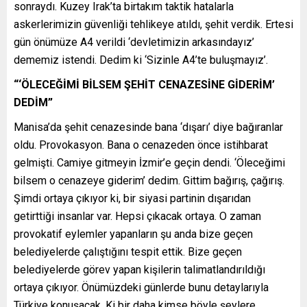
sonraydı. Kuzey Irak’ta birtakım taktik hatalarla
askerlerimizin güvenliği tehlikeye atıldı, şehit verdik. Ertesi
gün önümüze A4 verildi ‘devletimizin arkasındayız’
dememiz istendi. Dedim ki ‘Sizinle A4’te buluşmayız’.
“‘ÖLECEĞİMİ BİLSEM ŞEHİT CENAZESİNE GİDERİM’
DEDİM”
Manisa’da şehit cenazesinde bana ‘dışarı’ diye bağıranlar
oldu. Provokasyon. Bana o cenazeden önce istihbarat
gelmişti. Camiye gitmeyin İzmir’e geçin dendi. ‘Öleceğimi
bilsem o cenazeye giderim’ dedim. Gittim bağırış, çağırış.
Şimdi ortaya çıkıyor ki, bir siyasi partinin dışarıdan
getirttiği insanlar var. Hepsi çıkacak ortaya. O zaman
provokatif eylemler yapanların şu anda bize geçen
belediyelerde çalıştığını tespit ettik. Bize geçen
belediyelerde görev yapan kişilerin talimatlandırıldığı
ortaya çıkıyor. Önümüzdeki günlerde bunu detaylarıyla
Türkiye konuşacak. Ki bir daha kimse böyle şeylere