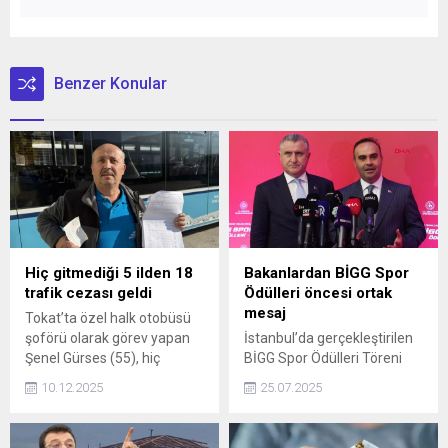
Benzer Konular
Hiç gitmediği 5 ilden 18
Bakanlardan BİGG Spor
trafik cezası geldi
Ödülleri öncesi ortak
mesaj
Tokat’ta özel halk otobüsü
şoförü olarak görev yapan
İstanbul’da gerçekleştirilen
Şenel Gürses (55), hiç
BİGG Spor Ödülleri Töreni
gitmediğini söylediği 5
öncesi, Gençlik ve Spor
10.12.2025
25.07.2025
şehirden gelen 18 adet HGS
Bakanı Dr. Osman Aşkın Bak
cezasına itiraz ederek
ile Sanayi ve Teknoloji
savcılığa suç duyurusunda
Bakanı Mehmet Fatih Kacır