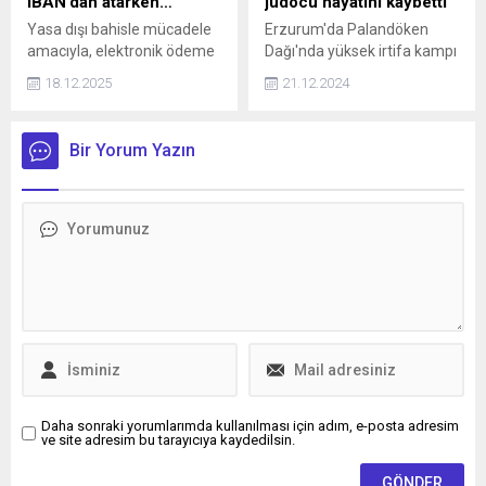
IBAN’dan atarken…
judocu hayatını kaybetti
Yasa dışı bahisle mücadele
Erzurum'da Palandöken
amacıyla, elektronik ödeme
Dağı'nda yüksek irtifa kampı
kuruluşlarında hesap
yapan Judo Milli Takımı'nın
18.12.2025
21.12.2024
açılışlarında biyometrik
tırmanışı esnasında çığ
doğrulama ya da çipli kimlik
düştü. Faciada ağır
kartı ile kimlik teyidi zorunlu
yaralanan 16 yaşındaki milli
Bir Yorum Yazın
olacak. Bunun yanı sıra
sporcu Emre Yazgan
bankalar, yüksek meblağlı
hayatını kaybetti, 4 sporcu
para transferlerinde
yaralandı.
kullanıcıların çipli
kimlikleriyle ek güvenlik
doğrulaması yapmasını
isteyebilecek.
Daha sonraki yorumlarımda kullanılması için adım, e-posta adresim
ve site adresim bu tarayıcıya kaydedilsin.