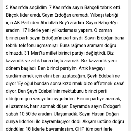
5 Kasım’da seçildim. 7 Kasım’da sayın Bahçeli tebrik etti.
Birçok lider aradı. Sayın Erdoğan aramadı. Yılbaşı tebriği
için AK Parti’den Abdullah Bey’i aradım. Sayın Bahçeli’yi
aradım. 17 liderle yeni yıl kutlaması yaptım. O zaman
birinci parti sayın Erdoğan’ın partisiydi. Sayın Erdoğan bana
tebrik telefonu açmamıştı. Buna rağmen aramam doğru
olmazdı. 31 Mart’ta millet birinci partiyi değiştirdi. Biz
kazandık ve artık bana düştü aramak. Biz kazandık yeni
dönem başladı. Ben birinci partiyim. Artık kavgayı
sürdürmemek için elini ben uzatacağım. Şeyh Edebali ne
diyor ‘Ey oğul bundan sonra kızdırmak bize affetmek sana’
diyor. Ben Şeyh Edebali’nin mektubunu birinci parti
olduğum gün vasiyetini uyguladım. Birinci partiye aramak,
el uzatmak, hatır sormak düşer. Bayramda sayın Erdoğan’ı
sabah 10.50’de aradım. Ulaşamadık. Sayın Hasan Doğan
dünya liderleri ile bayramlaşıyor dedi. Akşam üstüne doğru
döndüler. 18 liderle bayramlaştım. CHP tüm partilerle