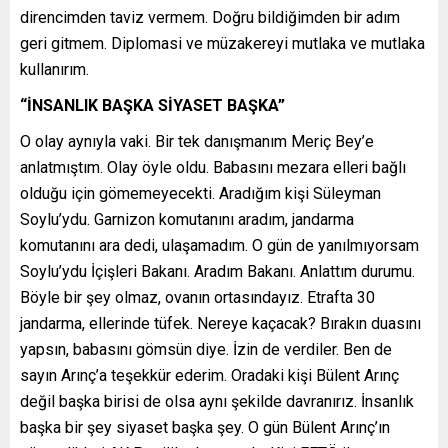
direncimden taviz vermem. Doğru bildiğimden bir adım
geri gitmem. Diplomasi ve müzakereyi mutlaka ve mutlaka
kullanırım.
“İNSANLIK BAŞKA SİYASET BAŞKA”
O olay aynıyla vaki. Bir tek danışmanım Meriç Bey’e
anlatmıştım. Olay öyle oldu. Babasını mezara elleri bağlı
olduğu için gömemeyecekti. Aradığım kişi Süleyman
Soylu’ydu. Garnizon komutanını aradım, jandarma
komutanını ara dedi, ulaşamadım. O gün de yanılmıyorsam
Soylu’ydu İçişleri Bakanı. Aradım Bakanı. Anlattım durumu.
Böyle bir şey olmaz, ovanın ortasındayız. Etrafta 30
jandarma, ellerinde tüfek. Nereye kaçacak? Bırakın duasını
yapsın, babasını gömsün diye. İzin de verdiler. Ben de
sayın Arınç’a teşekkür ederim. Oradaki kişi Bülent Arınç
değil başka birisi de olsa aynı şekilde davranırız. İnsanlık
başka bir şey siyaset başka şey. O gün Bülent Arınç’ın