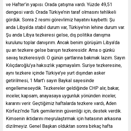
ve Hafter’in yapısı. Orada çatışma vardı. Yüzde 49,51
dengesi vardı. Orada Türkiye’nin taraf olmasını tehlikeli
gördük. Sonra 2 resmi görevlimiz hayatını kaybetti. Şu
anda Libya’da stabil durum var, Türkiye’nin lehine durum var.
Şu anda Libya tezkeresi gelse, dış politika danışma
kurulunu toplar danışırım. Ancak benim görüşüm Libya’da
şu an tezkere gelse barışın tezkeresidir. Ama o günkü
savaş tezkeresiydi. O günün şartlarına bakmak lazım. Sayın
Kılıçdaroğlu’ya haksızlık yapmayalım. Suriye tezkeresine,
aynı tezkere içinde Türkiye’ye yurt dışından asker
getirilmesi, 1 Mart’ı sayın Baykal sayesinde
engellemeseydik. Tezkereler geldiğinde CHP alır, bakar,
inceler, kapsam, anayasaya uygunluk yönünden inceler,
kararını verir. Geçtiğimiz haftalarda tezkere vardı, Aden
Körfezi’nde Türk gemilerinin güvenliği için, destek verdik.
Kimsenin iktidarını meşrulaştırmak için hatasının arkasına
dizilmeyiz. Genel Başkan olduktan sonra birkaç hafta