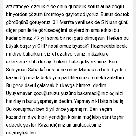
arzetmeye, özellikle de onun gündelik sorunlarına doğru
bir yerden çözüm üretmeye gayret ediyoruz. Bunun destek
gördüğünü görüyoruz. 31 Mart’ta yenilsek de 5 Nisan günü
diğer partilerle görüşeceğimi söylerdim ama etkisi bu
kadar olmaz. 47 yıl sonra birinci parti olmuşsun. Herkes bu
büyük başarıyı CHP nasıl omuzlayacak? Hazmedebilecek
mi diye bakarken, siz el uzatıyorsanız, müzakere
ederseniz daha kolay dinlenir hale geliyorsunuz. Ben
Süleyman Saba lafını 5 sene önce Manisa’da belediyeleri
kazandığımızda bekleyen partililerimize sürekli anlattım.
Bu gece davul çalarsak bu kavga bitmez, dedim.
Uyuyamayan çocuğunuzu, yüzüne bakamadığınız eşinizi
hatırlayın bunu yapmayın dedim. Yapmayın ki bitsin bu iş.
Bu konuşmayı ben 5 yıl önce yapmışım. Ben seçim
kazandım diye kibir, yendiğin kişinin mağlubiyetini teşhir
edecek şeyler. Kazandığınız an unutacaksınız
geçmiştekileri.