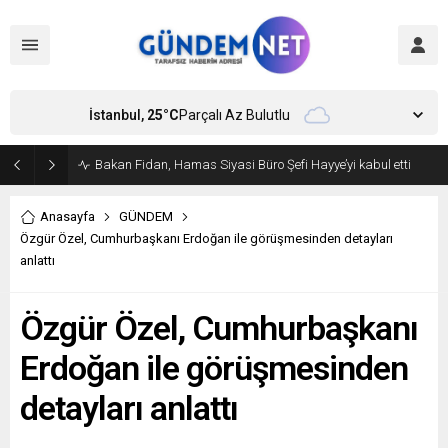
İstanbul,
25
°C
Parçalı Az Bulutlu
Bakan Fidan, Hamas Siyasi Büro Şefi Hayye’yi kabul etti
Anasayfa
GÜNDEM
Özgür Özel, Cumhurbaşkanı Erdoğan ile görüşmesinden detayları
anlattı
Özgür Özel, Cumhurbaşkanı
Erdoğan ile görüşmesinden
detayları anlattı