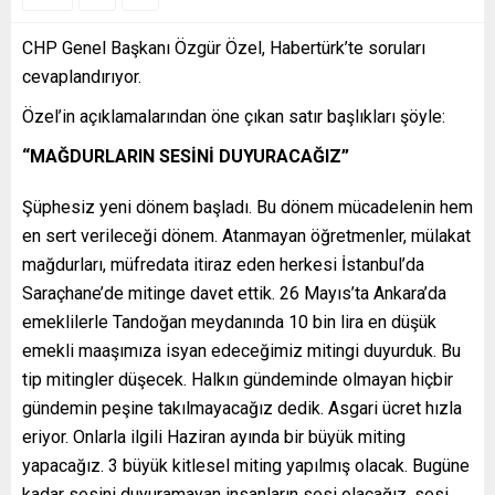
CHP Genel Başkanı Özgür Özel, Habertürk’te soruları
cevaplandırıyor.
Özel’in açıklamalarından öne çıkan satır başlıkları şöyle:
“MAĞDURLARIN SESİNİ DUYURACAĞIZ”
Şüphesiz yeni dönem başladı. Bu dönem mücadelenin hem
en sert verileceği dönem. Atanmayan öğretmenler, mülakat
mağdurları, müfredata itiraz eden herkesi İstanbul’da
Saraçhane’de mitinge davet ettik. 26 Mayıs’ta Ankara’da
emeklilerle Tandoğan meydanında 10 bin lira en düşük
emekli maaşımıza isyan edeceğimiz mitingi duyurduk. Bu
tip mitingler düşecek. Halkın gündeminde olmayan hiçbir
gündemin peşine takılmayacağız dedik. Asgari ücret hızla
eriyor. Onlarla ilgili Haziran ayında bir büyük miting
yapacağız. 3 büyük kitlesel miting yapılmış olacak. Bugüne
kadar sesini duyuramayan insanların sesi olacağız, sesi