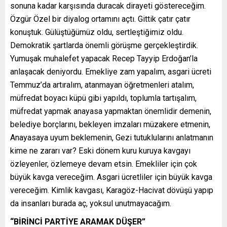
sonuna kadar karşısında duracak dirayeti göstereceğim.
Özgür Özel bir diyalog ortamını açtı. Gittik çatır çatır
konuştuk. Gülüştüğümüz oldu, sertleştiğimiz oldu.
Demokratik şartlarda önemli görüşme gerçekleştirdik.
Yumuşak muhalefet yapacak Recep Tayyip Erdoğan’la
anlaşacak deniyordu. Emekliye zam yapalım, asgari ücreti
Temmuz’da artıralım, atanmayan öğretmenleri atalım,
müfredat boyacı küpü gibi yapıldı, toplumla tartışalım,
müfredat yapmak anayasa yapmaktan önemlidir demenin,
belediye borçlarını, bekleyen imzaları müzakere etmenin,
Anayasaya uyum beklemenin, Gezi tutuklularını anlatmanın
kime ne zararı var? Eski dönem kuru kuruya kavgayı
özleyenler, özlemeye devam etsin. Emekliler için çok
büyük kavga vereceğim. Asgari ücretliler için büyük kavga
vereceğim. Kimlik kavgası, Karagöz-Hacivat dövüşü yapıp
da insanları burada aç, yoksul unutmayacağım.
“BİRİNCİ PARTİYE ARAMAK DÜŞER”