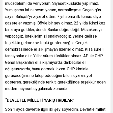
mücadelemi de veriyorum. Siyaset küslükle yapılmaz.
Yumuşama lafını sevmiyorum, normalleşme. Geçen gün
sayın Bahçeli’yi ziyaret ettim. 7 yıl sonra ilk temas diye
gazeteler yazmış. Böyle bir şey olmaz. 22 yılda ikinci kez
bir araya geldiler, dendi. Bunlar doğru değil. Müzakereyi
yapacağız, isteklerimizi sıralayacağız, yerine gelirse
teşekkür gelmezse tepki göstereceğiz. Gerçek
demokrasilerde el sıkışmayan liderler olmaz. Kısa süreli
tansiyonlar olur. Yıllar süren küslükler olmaz. AP ile CHP
Genel Başkanları el sıkışmıyordu, darbeciler el
oğuşturuyordu, bunu görmek lazım. CHP kiminle
görüşeceğini, ne talep edeceğini bilen, uyaran, yol
gösteren, gerektiğinde tenkit, gerektiğinde teşekkür eden
modern siyaset uygulamak zorunda.
“DEVLETLE MİLLETİ YARIŞTIRDILAR”
Son 1 ayda devletle ilgili iki şey söyledim. Devletle millet