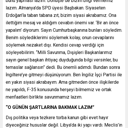
bunu yapması lazım. Dönüşte de bizim bilgi vermemiz
lazım. Almanya’da SPD üyesi Başbakan. Siyaseten
Erdoğan’la taban tabana zıt, bizim siyasi akrabamız. Ona
ilettiğim mesaj ve aldığım cevabın önemi var. ‘Bir an önce
yapalım’ diyorum. Sayın Cumhurbaşkanına bunları söyledim.
Benim söylediklerimi söylemek kolay, onun cevaplarını
söylemek nezaket dışı. Kendisi cevap verdiği için
söyleyebilirim. “Milli Savunma, Dışişleri Başkanlarımız
sayın genel başkan ihtiyaç duyduğunda bilgi versinler, bu
temaslar sağlansın” dedi. Bu önemli adımdı. Bundan sonra
İngiltere’ye gitmeyi düşünüyorum. Ben İngiliz İşçi Partisi ile
en yakın siyasi akrabayım. Ama gitmeden önce ilişkilerde
ne yapıldı, F-35 konusunda herşeyi bilmemiz ve ortak
menfaatleri birlikte savunmamız lazım.
“O GÜNÜN ŞARTLARINA BAKMAK LAZIM”
Dış politika veya tezkere torba kanun gibi evet hayır
diyeceğiniz hususlar değil. Libya’da iki yapı vardı. Meclis’in