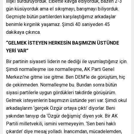
ilişki sürdürüyorduk. Elbette kavga ediyorduk, bazen 2-3
gün küsüyorduk ama el sıkışmayı, barışmayı biliyorduk.
Geçmişte bütün partilerden karşılaştığımız arkadaşlar
benimle kırgınlık yaşamaz. Şimdi 40 saniyeden 45
dakikaya çıkınca.
“GELMEK İSTEYEN HERKESİN BAŞIMIZIN ÜSTÜNDE
YERİ VAR”
Bir partinin siyaseti liderin ne dediği ile uyumlaştığınız için.
Şimdi normalleşme ise normalleşme, AK Parti Genel
Merkezi’ne gitme ise gitme. Ben DEM’le de görüştüm, hiç
de çekinmeden. Normalleşme bu. Bundan sonra bütün
siyasi partilerle uygun gördükleri takdirde görüşürüm.
Gelmek isteyenlerin başımızın üstünde yeri var. Şimdi okul
arkadaşlarım ‘gerçek Özgür ortaya çıktı’ diyorlar. Beni
yakından tanıyıp da ‘Özgür değişmiş’ diyen yok. Bir AK
Partili milletvekili, ismini vermeyeyim. ‘Sen beni haklı
çıkardın’ diye mesaj yolladı. İnancımdan, mücadelemden,