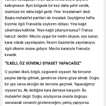
kalkışmasın. Aynı bölgede bir kez daha şehit verdik,
önümüze bir daha kâğıt geldi. Yine ‘imzalamam’ dedi.
Başka muhalefet partileri de imzaladı. Geçtiğimiz hafta
bizimle ilgili Fransa’da soykırım iddiası. Yine kağıt
çıkarmaya kalktılar. ‘Niye kağıt çıkarıyorsunuz? Fransa
haksız’ dedim. Meclis uygun bir metni okuyun, oya sunun,
karar olarak yayınlayalım, Resmi Gazete’de yayınlanıyor,
ilgili ülkenin önüne gidiyor. Meclis kararıyla Fransa’yı
kınadık.
“İLKELİ, ÖZ GÜVENLİ SİYASET YAPACAĞIZ”
O yüzden ilkeli, bilgili, özgüvenli siyaset. Ne birisinin
peşine takılıp gitmek, gerekirse ölümü göze almak. Doğru
bir şey varsa eksiğin de ilerisine geçmek. Yapacağımız
siyaset bu. Ak dediğine kara demeye karşıyım. Bu
muhalefet değil. Doğru söylüyorsa onunla doğruyu
savunacak cesareti göstereceğmi, yanlış yapıyorsa