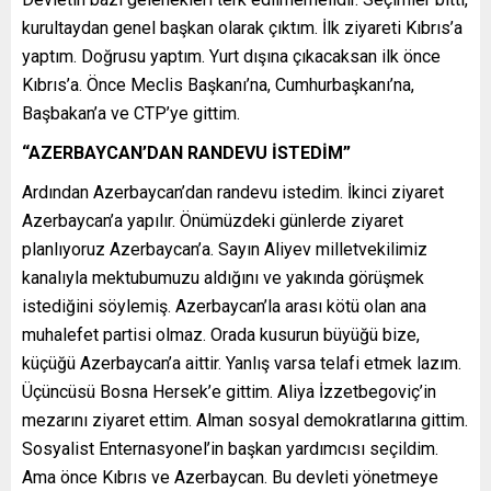
kurultaydan genel başkan olarak çıktım. İlk ziyareti Kıbrıs’a
yaptım. Doğrusu yaptım. Yurt dışına çıkacaksan ilk önce
Kıbrıs’a. Önce Meclis Başkanı’na, Cumhurbaşkanı’na,
Başbakan’a ve CTP’ye gittim.
“AZERBAYCAN’DAN RANDEVU İSTEDİM”
Ardından Azerbaycan’dan randevu istedim. İkinci ziyaret
Azerbaycan’a yapılır. Önümüzdeki günlerde ziyaret
planlıyoruz Azerbaycan’a. Sayın Aliyev milletvekilimiz
kanalıyla mektubumuzu aldığını ve yakında görüşmek
istediğini söylemiş. Azerbaycan’la arası kötü olan ana
muhalefet partisi olmaz. Orada kusurun büyüğü bize,
küçüğü Azerbaycan’a aittir. Yanlış varsa telafi etmek lazım.
Üçüncüsü Bosna Hersek’e gittim. Aliya İzzetbegoviç’in
mezarını ziyaret ettim. Alman sosyal demokratlarına gittim.
Sosyalist Enternasyonel’in başkan yardımcısı seçildim.
Ama önce Kıbrıs ve Azerbaycan. Bu devleti yönetmeye