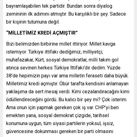
bayramlaşabilen tek partidir. Bundan sonra diyalog
zemininin ilk adımını atmıştır. Bu karşılıklı bir şey. Sadece
bir kişinin tutumuna değil.
“MİLLETİMİZ KREDİ AÇMIŞTIR”
Bizi belimizden birbirine millet ittiriyor. Millet kavga
istemiyor. Türkiye ittifakı dediğimiz, milliyetçi,
muhafazakar, Kürt, sosyal demokratlar, milli takım gol
atınca sevinen herkes Türkiye İttifakı’dır dedim. Yüzde
38’de hepimizin payı var ama milletin feraseti daha büyük.
Milletimiz kredi açmıştır. Öbür tarafta kendisini anlamayan
yaklaşıma da sert mesaj verdi. Kimi cezalandıracağını kimi
ödüllendireceğini gördü. Bu kalıcı bir şey mi? Çok isterim.
Ama onun için yapmak gereken çok iş var. CHP’yi ben
emekten yana, sosyal demokrat çizgide, tarihsel
konumuna uygun, tüm siyasi partilerin yoksul, işsiz,
güvencesine dokunması gereken bir parti olmasını