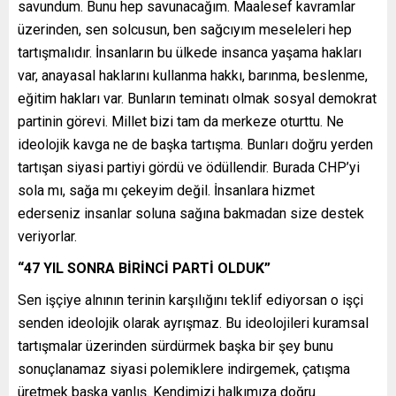
savundum. Bunu hep savunacağım. Maalesef kavramlar
üzerinden, sen solcusun, ben sağcıyım meseleleri hep
tartışmalıdır. İnsanların bu ülkede insanca yaşama hakları
var, anayasal haklarını kullanma hakkı, barınma, beslenme,
eğitim hakları var. Bunların teminatı olmak sosyal demokrat
partinin görevi. Millet bizi tam da merkeze oturttu. Ne
ideolojik kavga ne de başka tartışma. Bunları doğru yerden
tartışan siyasi partiyi gördü ve ödüllendir. Burada CHP’yi
sola mı, sağa mı çekeyim değil. İnsanlara hizmet
ederseniz insanlar soluna sağına bakmadan size destek
veriyorlar.
“47 YIL SONRA BİRİNCİ PARTİ OLDUK”
Sen işçiye alnının terinin karşılığını teklif ediyorsan o işçi
senden ideolojik olarak ayrışmaz. Bu ideolojileri kuramsal
tartışmalar üzerinden sürdürmek başka bir şey bunu
sonuçlanamaz siyasi polemiklere indirgemek, çatışma
üretmek başka yanlış. Kendimizi halkımıza doğru