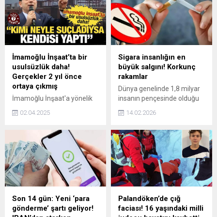
bulundu.
açıklamalarda bulundu.
İmamoğlu İnşaat’ta bir
Sigara insanlığın en
usulsüzlük daha!
büyük salgını! Korkunç
Gerçekler 2 yıl önce
rakamlar
ortaya çıkmış
Dünya genelinde 1,8 milyar
İmamoğlu İnşaat'a yönelik
insanın pençesinde olduğu
soruşturma kapsamında
sigara, her gün 22 bin kişiyi
02.04.2025
14.02.2026
Beylikdüzü'ndeki projelerde
hayattan kopararak
çatılardaki yüksekliğin
savaşlardan daha büyük bir
ruhsata aykırı olduğu tespit
kıyıma yol açıyor.
edildi. Gazeteci Cengiz
Alçayır ise kaçak yapılarına
ilişkin videoyu paylaşarak
Haber7'ye özel açıklama
yaptı.
Son 14 gün: Yeni ‘para
Palandöken’de çığ
gönderme’ şartı geliyor!
faciası! 16 yaşındaki milli