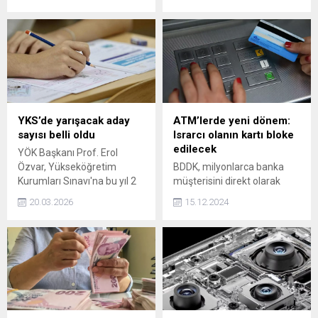
doğalgaz ve elektrik
olması gerektiğini belirterek,
tarifeleri belirleme planı
'Trump'ın Netanyahu
üzerinde çalıştığı belirtildi.
denilen katille böyle bir
anlaşma yapması ve bu tür
meydan okumalarını dünya
barışı için çok büyük bir
tehdit olarak görüyorum.
YKS’de yarışacak aday
ATM’lerde yeni dönem:
sayısı belli oldu
Israrcı olanın kartı bloke
edilecek
YÖK Başkanı Prof. Erol
Özvar, Yükseköğretim
BDDK, milyonlarca banka
Kurumları Sınavı'na bu yıl 2
müşterisini direkt olarak
milyon 425 bin 560 adayın
etkileyecek yeni bir
20.03.2026
15.12.2024
başvurduğunu açıkladı.
düzenlemeye gitti.
Düzenlemeyle birlikte bazı
şifrelerin kullanılması
tamamen yasaklandı.