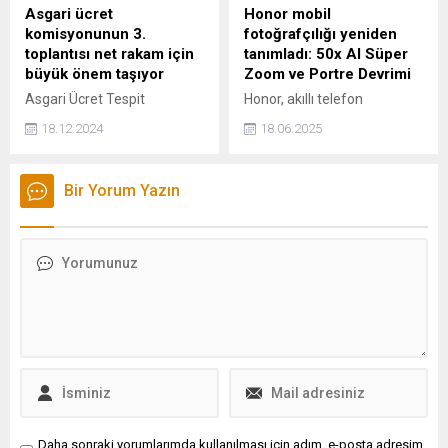
Asgari ücret
Honor mobil
komisyonunun 3.
fotoğrafçılığı yeniden
toplantısı net rakam için
tanımladı: 50x AI Süper
büyük önem taşıyor
Zoom ve Portre Devrimi
Asgari Ücret Tespit
Honor, akıllı telefon
Komisyonu'nun ikinci
kamerası teknolojisinde
18.12.2024
18.06.2025
toplantısı dün yapıldı
sınırları yeniden tanımlıyor.
Toplantı sonrası açıklama
Honor'un hibrit olarak
yapan TÜRK-İş Genel
çalışan AI Görüntü Uzmanı
Bir Yorum Yazın
Sekreteri Ramazan Ağar,
büyük modellere dayalı AI
sürecin üçüncü toplantıda
Kamera algoritmalarından
bitmesini beklediklerini
yararlanıyor.
söyledi.
Daha sonraki yorumlarımda kullanılması için adım, e-posta adresim