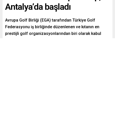
Antalya’da başladı
Avrupa Golf Birliği (EGA) tarafından Türkiye Golf
Federasyonu iş birliğinde düzenlenen ve kıtanın en
prestijli golf organizasyonlarından biri olarak kabul
edilen European Senior Men’s and Ladies
Championship 2025, Antalya’da başladı.
Paylaş
Tweetle
Gönder