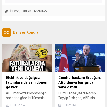
İhracat
Papilon
TEKNOLOJİ
,
,
Benzer Konular
Elektrik ve doğalgaz
Cumhurbaşkanı Erdoğan:
faturalarında yeni dönem
ABD dünya barışından
geliyor
yana olmalı
ABD merkezli Bloombergin
CUMHURBAŞKANI Recep
haberine göre, hükümetin
Tayyip Erdoğan, ABD'nin
farklı gelir grupları için farklı
dünya barışından yana
08.05.2024
13.02.2025