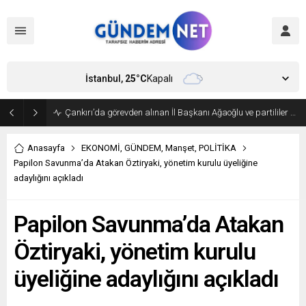
İstanbul,
25
°C
Kapalı
Bakan Fidan, Hamas Siyasi Büro Şefi Hayye’yi kabul etti
Anasayfa
EKONOMİ
,
GÜNDEM
,
Manşet
,
POLİTİKA
Papilon Savunma’da Atakan Öztiryaki, yönetim kurulu üyeliğine
adaylığını açıkladı
Papilon Savunma’da Atakan
Öztiryaki, yönetim kurulu
üyeliğine adaylığını açıkladı