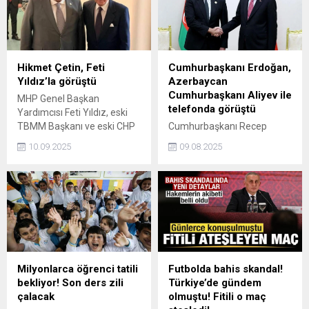
meslektaşı Enis Arıkan'a
gönderme olarak
yorumlandı.
Hikmet Çetin, Feti
Cumhurbaşkanı Erdoğan,
Yıldız’la görüştü
Azerbaycan
Cumhurbaşkanı Aliyev ile
MHP Genel Başkan
telefonda görüştü
Yardımcısı Feti Yıldız, eski
TBMM Başkanı ve eski CHP
Cumhurbaşkanı Recep
Genel Başkanı Hikmet Çetin
Tayyip Erdoğan,
10.09.2025
09.08.2025
ile TBMM'de görüşme
Azerbaycan
gerçekleştirdi.
Cumhurbaşkanı İlham
Aliyev ile bir telefon
görüşmesi gerçekleştirdi.
Milyonlarca öğrenci tatili
Futbolda bahis skandal!
bekliyor! Son ders zili
Türkiye’de gündem
çalacak
olmuştu! Fitili o maç