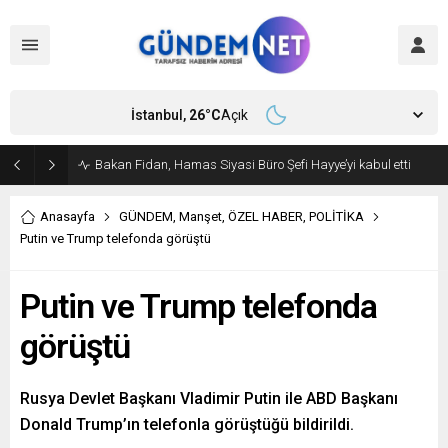
İstanbul,
26
°C
Açık
Bakan Fidan, Hamas Siyasi Büro Şefi Hayye’yi kabul etti
Anasayfa
GÜNDEM
,
Manşet
,
ÖZEL HABER
,
POLİTİKA
Putin ve Trump telefonda görüştü
Putin ve Trump telefonda
görüştü
Rusya Devlet Başkanı Vladimir Putin ile ABD Başkanı
Donald Trump’ın telefonla görüştüğü bildirildi.