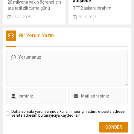
ateşledi!
20 milyona yakın öğrenci için
ara tatil zili cuma günü
TFF Başkanı İbrahim
çalıyor. İlkokul, ortaokul ve
Hacıosmanoğlu'nun
05.11.2025
28.10.2025
lise öğrencileri 9 gün süreyle
açıklamalarıyla Türk
ara tatil yapacak.
futbolunda bahis gerçeğinin
bir yüzü ortaya çıktı.
Bir Yorum Yazın
Hakemlerle ilgili atılan
adımlar bununla sınırlı
kalmayacağı öğrenilirken
fitili ateşleyen maçta belli
oldu.
Daha sonraki yorumlarımda kullanılması için adım, e-posta adresim
ve site adresim bu tarayıcıya kaydedilsin.