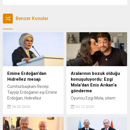
Benzer Konular
Emine Erdoğan’dan
Aralarının bozuk olduğu
Hıdrellez mesajı
konuşuluyordu: Ezgi
Mola’dan Enis Arıkan’a
Cumhurbaşkanı Recep
gönderme
Tayyip Erdoğanın eşi Emine
Erdoğan, Hıdırellez
Oyuncu Ezgi Mola, sitem
dolayısıyla kutlama mesajı
dolu sözler içeren bir sosyal
06.05.2024
30.12.2024
yayımladı.
medya paylaşımında
bulundu. Söz konusu mesaj,
Mola'nın bir süredir küs
olduğu konuşulan