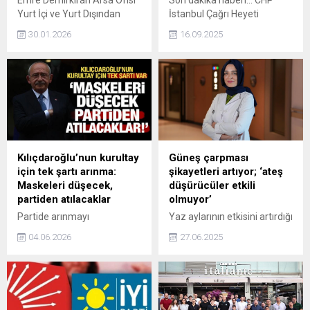
Emre Demirkıran Arsa Ofisi
Son dakika haberi... CHP
Yurt İçi ve Yurt Dışından
İstanbul Çağrı Heyeti
Tercih Ediliyor Emre
Başkanı Tekin, "Sayın Özgür
30.01.2026
16.09.2025
Demirkıran Arsa Ofisi,
Çelik ve onlara yakın
taksitli ve uygun fiyatlı arsa
insanların konuşmaları beni
fırsatlarıyla hem yurt içinden
dehşete düşürdü." diyerek iki
hem de yurt dışından
arkadaşının heyetten
yatırımcıların dikkatini
psikolojik baskıdan dolayı
çekmeye devam ediyor.
ayrıldığını söyledi.
Özellikle Silivri arsa yatırımı
yapmak isteyenler için
sunduğu esnek ödeme
Kılıçdaroğlu’nun kurultay
Güneş çarpması
planları, şeffaf satış
için tek şartı arınma:
şikayetleri artıyor; ‘ateş
süreçleri ve hemen tapu...
Maskeleri düşecek,
düşürücüler etkili
partiden atılacaklar
olmuyor’
Partide arınmayı
Yaz aylarının etkisini artırdığı
sağlamadan kurultaya
bu günlerde güneş çarpması
04.06.2026
27.06.2025
gitmek istemeyen CHP
vakalarında artış yaşanıyor.
Genel Başkanı Kılıçdaroğlu,
Özellikle yaşlılar, çocuklar ve
"O villaları kim nasıl almış,
kronik hastalıkları olan
onların hepsini tek tek
bireylerin risk altında
sıralayacağım. Bu kişilerin
olduğunu belirten İç