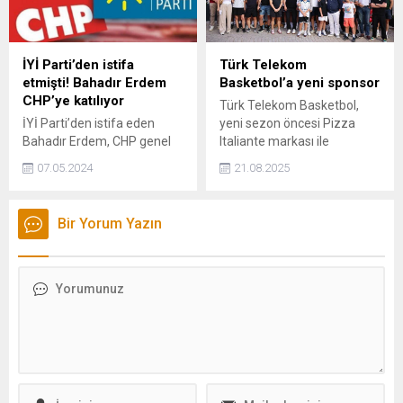
partiden atılmasını
Hastalıkları Uzmanı Doç. Dr.
sağlayacağım" ifadelerini
Esra Demir, “Vücut ısısının
kullandı.
ani ve kontrolsüz şekilde
yükselmesi ölümcül
İYİ Parti’den istifa
Türk Telekom
sonuçlara yol açabilir. Acilde
etmişti! Bahadır Erdem
Basketbol’a yeni sponsor
hastaya buz
CHP’ye katılıyor
Türk Telekom Basketbol,
uygulamalarıyla vücut ısısını
İYİ Parti’den istifa eden
yeni sezon öncesi Pizza
düşürüyoruz, ancak kalp...
Bahadır Erdem, CHP genel
Italiante markası ile
merkezine geldi. Seçim
sponsorluk anlaşması
07.05.2024
21.08.2025
sürecinde Ekrem
imzaladı.
İmamoğlu’nu desteklediğini
duyuran Erdem’in CHP’ye
Bir Yorum Yazın
katılacağı öne sürülüyor.